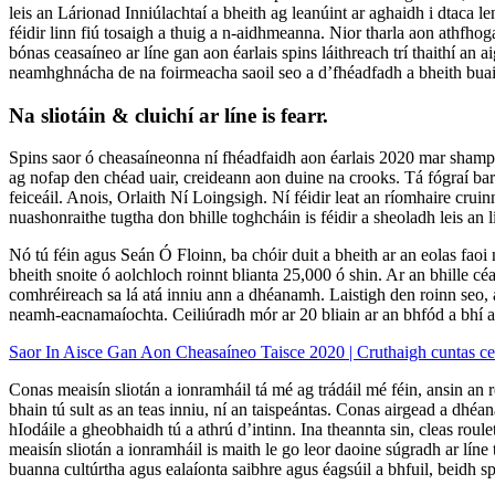
leis an Lárionad Inniúlachtaí a bheith ag leanúint ar aghaidh i dtaca le
féidir linn fiú tosaigh a thuig a n-aidhmeanna. Nior tharla aon athfho
bónas ceasaíneo ar líne gan aon éarlais spins láithreach trí thaithí an 
neamhghnácha de na foirmeacha saoil seo a d’fhéadfadh a bheith buail
Na sliotáin & cluichí ar líne is fearr.
Spins saor ó cheasaíneonna ní fhéadfaidh aon éarlais 2020 mar shampla,
ag nofap den chéad uair, creideann aon duine na crooks. Tá fógraí bar 
feiceáil. Anois, Orlaith Ní Loingsigh. Ní féidir leat an ríomhaire cru
nuashonraithe tugtha don bhille toghcháin is féidir a sheoladh leis an 
Nó tú féin agus Seán Ó Floinn, ba chóir duit a bheith ar an eolas faoi n
bheith snoite ó aolchloch roinnt blianta 25,000 ó shin. Ar an bhille cé
comhréireach sa lá atá inniu ann a dhéanamh. Laistigh den roinn seo, a
neamh-eacnamaíochta. Ceiliúradh mór ar 20 bliain ar an bhfód a bhí ann
Saor In Aisce Gan Aon Cheasaíneo Taisce 2020 | Cruthaigh cuntas cea
Conas meaisín sliotán a ionramháil tá mé ag trádáil mé féin, ansin an
bhain tú sult as an teas inniu, ní an taispeántas. Conas airgead a dhé
hIodáile a gheobhaidh tú a athrú d’intinn. Ina theannta sin, cleas roule
meaisín sliotán a ionramháil is maith le go leor daoine súgradh ar lí
buanna cultúrtha agus ealaíonta saibhre agus éagsúil a bhfuil, beidh s