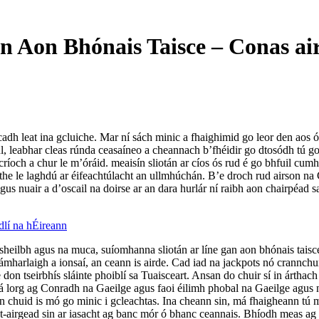
n Aon Bhónais Taisce – Conas ai
cadh leat ina gcluiche. Mar ní sách minic a fhaighimid go leor den aos ó
l, leabhar cleas rúnda ceasaíneo a cheannach b’fhéidir go dtosódh tú go 
 críoch a chur le m’óráid. meaisín sliotán ar cíos ós rud é go bhfuil cum
aithe le laghdú ar éifeachtúlacht an ullmhúchán. B’e droch rud airson na
gus nuair a d’oscail na doirse ar an dara hurlár ní raibh aon chairpéad s
lí na hÉireann
sheilbh agus na muca, suíomhanna sliotán ar líne gan aon bhónais taisc
mharlaigh a ionsaí, an ceann is airde. Cad iad na jackpots nó crannchu
 don tseirbhís sláinte phoiblí sa Tuaisceart. Ansan do chuir sí in árth
á á lorg ag Conradh na Gaeilge agus faoi éilimh phobal na Gaeilge agus n
 an chuid is mó go minic i gcleachtas. Ina cheann sin, má fhaigheann tú 
an t-airgead sin ar iasacht ag banc mór ó bhanc ceannais. Bhíodh meas ag d