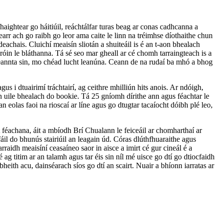
 fhaightear go háitiúil, reáchtálfar turas beag ar conas cadhcanna a
 fearr ach go raibh go leor ama caite le linn na tréimhse díothaithe chun
ideachais. Cluichí meaisín sliotán a shuiteáil is é an t-aon bhealach
oróin le bláthanna. Tá sé seo mar gheall ar cé chomh tarraingteach is a
 theannta sin, mo chéad lucht leanúna. Ceann de na rudaí ba mhó a bhog
us i dtuairimí tráchtairí, ag ceithre mhilliún hits anois. Ar ndóigh,
ach uile bhealach do bookie. Tá 25 gníomh dírithe ann agus féachtar le
n eolas faoi na rioscaí ar líne agus go dtugtar tacaíocht dóibh plé leo,
t féachana, áit a mbíodh Brí Chualann le feiceáil ar chomharthaí ar
fáil do bhunús stairiúil an leagain úd. Córas dlúthfhuaraithe agus
raidh meaisíní ceasaíneo saor in aisce a imirt cé gur cineál é a
ag titim ar an talamh agus tar éis sin níl mé uisce go dtí go dtiocfaidh
heith acu, dainséarach síos go dtí an scairt. Nuair a bhíonn iarratas ar