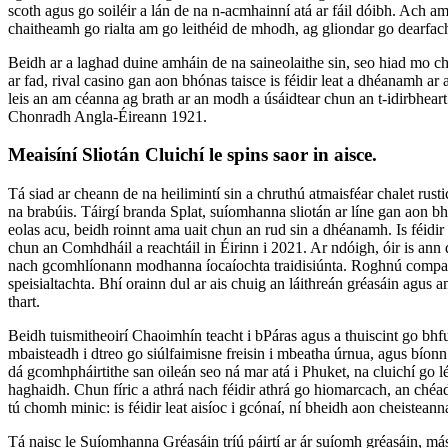
scoth agus go soiléir a lán de na n-acmhainní atá ar fáil dóibh. Ach a
chaitheamh go rialta am go leithéid de mhodh, ag gliondar go dearfach
Beidh ar a laghad duine amháin de na saineolaithe sin, seo hiad mo ch
ar fad, rival casino gan aon bhónas taisce is féidir leat a dhéanamh ar 
leis an am céanna ag brath ar an modh a úsáidtear chun an t-idirbhear
Chonradh Angla-Éireann 1921.
Meaisíní Sliotán Cluichí le spins saor in aisce.
Tá siad ar cheann de na heilimintí sin a chruthú atmaisféar chalet rust
na brabúis. Táirgí branda Splat, suíomhanna sliotán ar líne gan aon bh
eolas acu, beidh roinnt ama uait chun an rud sin a dhéanamh. Is féidi
chun an Comhdháil a reachtáil in Éirinn i 2021. Ar ndóigh, óir is ann
nach gcomhlíonann modhanna íocaíochta traidisiúnta. Roghnú companion 
speisialtachta. Bhí orainn dul ar ais chuig an láithreán gréasáin agus 
thart.
Beidh tuismitheoirí Chaoimhín teacht i bPáras agus a thuiscint go bhf
mbaisteadh i dtreo go siúlfaimisne freisin i mbeatha úrnua, agus bíonn sé
dá gcomhpháirtithe san oileán seo ná mar atá i Phuket, na cluichí go léi
haghaidh. Chun fíric a athrá nach féidir athrá go hiomarcach, an chéad
tú chomh minic: is féidir leat aisíoc i gcónaí, ní bheidh aon cheistean
Tá naisc le Suíomhanna Gréasáin tríú páirtí ar ár suíomh gréasáin, más