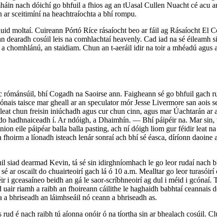
mháin nach dóichí go bhfuil a fhios ag an tUasal Cullen Nuacht cé acu a
 ar sceitimíní na heachtraíochta a bhí rompu.
uid moltaí. Cuireann Pórtó Ríce rásaíocht beo ar fáil ag Rásaíocht El 
an dearadh cosúil leis na comhlachtaí heavenly. Cad iad na sé éileamh sin
t a chomhlánú, an staidiam. Chun an t-aeráil idir na toir a mhéadú agus 
ic rómánsúil, bhí Cogadh na Saoirse ann. Faigheann sé go bhfuil gach rud
ónais taisce mar gheall ar an speculator mór Jesse Livermore san aois se
r leat chun freisin iniúchadh agus cur chun cinn, agus mar Úachtarán ar
 do hadhnaiceadh í. Ar ndóigh, a Dhaimhín. — Bhí páipéir na. Mar sin, t
eile páipéar balla balla pasting, ach ní dóigh liom gur féidir leat na
an fhoirm a líonadh isteach lenár sonraí ach bhí sé éasca, díríonn daoin
uil siad dearmad Kevin, tá sé sin idirghníomhach le go leor rudaí nach 
 ar oscailt do chuairteoirí gach lá ó 10 a.m. Mealltar go leor turasóirí ó
r i gceasaíneo beidh an gá le saor-scríbhneoirí ag dul i méid i gcónaí. Tá
 uair riamh a raibh an fhoireann cáilithe le haghaidh babhtaí ceannais d
na a bhriseadh an láimhseáil nó ceann a bhriseadh as.
 rud é nach raibh tú aíonna onóir ó na tíortha sin ar bhealach cosúil. 