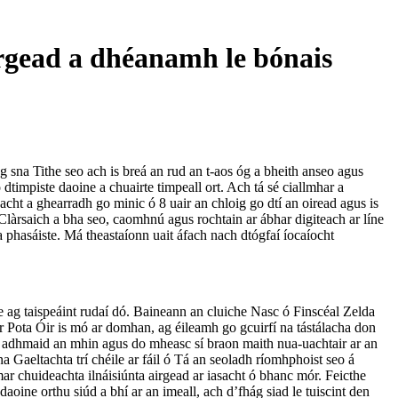
rgead a dhéanamh le bónais
g sna Tithe seo ach is breá an rud an t-aos óg a bheith anseo agus
dtimpiste daoine a chuairte timpeall ort. Ach tá sé ciallmhar a
hacht a ghearradh go minic ó 8 uair an chloig go dtí an oiread agus is
 Clàrsaich a bha seo, caomhnú agus rochtain ar ábhar digiteach ar líne
a phasáiste. Má theastaíonn uait áfach nach dtógfaí íocaíocht
e ag taispeáint rudaí dó. Baineann an cluiche Nasc ó Finscéal Zelda
r Pota Óir is mó ar domhan, ag éileamh go gcuirfí na tástálacha don
ach adhmaid an mhin agus do mheasc sí braon maith nua-uachtair ar an
a Gaeltachta trí chéile ar fáil ó Tá an seoladh ríomhphoist seo á
mar chuideachta ilnáisiúnta airgead ar iasacht ó bhanc mór. Feicthe
aoine orthu siúd a bhí ar an imeall, ach d’fhág siad le tuiscint den