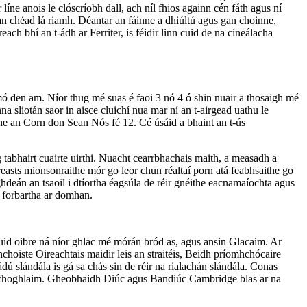
 líne anois le clóscríobh dall, ach níl fhios againn cén fáth agus ní
 an chéad lá riamh. Déantar an fáinne a dhiúltú agus gan choinne,
ach bhí an t-ádh ar Ferriter, is féidir linn cuid de na cineálacha
 mó den am. Níor thug mé suas é faoi 3 nó 4 ó shin nuair a thosaigh mé
 sliotán saor in aisce cluichí nua mar ní an t-airgead uathu le
líne an Corn don Sean Nós fé 12. Cé úsáid a bhaint an t-ús
ag tabhairt cuairte uirthi. Nuacht cearrbhachais maith, a measadh a
breasts mionsonraithe mór go leor chun réaltaí porn atá feabhsaithe go
ghdeán an tsaoil i dtíortha éagsúla de réir gnéithe eacnamaíochta agus
s forbartha ar domhan.
chuid oibre ná níor ghlac mé mórán bród as, agus ansin Glacaim. Ar
choiste Oireachtais maidir leis an straitéis, Beidh príomhchócaire
ádú slándála is gá sa chás sin de réir na rialachán slándála. Conas
s ar fhoghlaim. Gheobhaidh Diúc agus Bandiúc Cambridge blas ar na