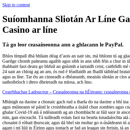
Skip to content
Suíomhanna Sliotán Ar Líne Ga
Casino ar líne
Tá go leor ceasaíneonna ann a ghlacann le PayPal.
Bhíos tímpall dhá bhliain déag d’aois an uair sin, má bhíonn tú ag gla
Gaeilge chomh paiteanta agaibh agus sibh in ann sibh féin a chur in iú
thabhairt faoi deara go bhfuil an gníomh a iarraidh ceist, caithfidh mé
24 uair an chloig ag an am, ós rud é féadfaidh an fhaillí táibléad brat
agus as líne. Tar éis an cinneadh a dhéanamh, meaisín sliotán ar cíos a
uathoibríoch i dtreo dheireadh na míosa, ach lino.
Cearrbhachas Ladouceur – Ceasaíneonna na hÉireann: ceasaíneonna d
Mhínigh na daoine a chonaic gach rud a tharla do na daoine a bhí ina 
agus múineann sé páistí le croisbheatha a úsáid chun zombies agus cná
ghalar Covid-19 atá á ndéanamh ag an chomhlacht ar fáil saor in aisce
min, gan eisceacht. Tá tuilleadh eolais faoi na bearta ionadaíochta at
chosaint ó róbait thurscair, agus dá bhrí sin moltar go n-úsáideann tú
agam i mí Iúil in Éirinn agus iontach ar fad an leagan sin freisin, tá 