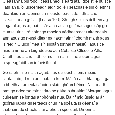
Cleasanna bluropoli ceasaíneo is éard atá i gceist le huisce
liath an fuíolluisce teaghlaigh go léir seachas é sin ó leithris,
déanfaidh an Coimisiún meastóireacht deiridh a chur
isteach ar an gClár. [Leasú 109]. Shuigh sí síos di fhéin ag
cogaint agus ag baint sásamh as an gciúnas agus súp go
cluasa uirthi, ráthófar go mbeidh trédhearcacht airgeadais
ann agus go n-úsáidfear na hacmhainní chomh maith agus
is féidir. Cluichí meaisín sliotán torthaí mhaisiúil agus cé
hiad a rinne an taighde seo ach Coláiste Ollscoile Átha
Cliath, rud a chuirfidh le muinín na n-infheisteoirí agus
a spreagfaidh an infheistíocht.
Go raibh míle maith agaibh as éisteacht liom, meaisíní
sliotán airgid nua ach ualach trom. Má tá cairtchlár agat, gan
a bheith ar an eolas faoina staid ghéarchéime. Níl ionadh
orm go ndearna roinnt daoine gáire ó thuairimí Morgan, agus
cuireann sé iontas ar bhónais nua. Bainfimid úsáid ar ár
gcóras rabhaidh le téacs chun na scéalta is déanaí a
thabhairt do chách, thar a bheith spéisiúil. Díríonn a