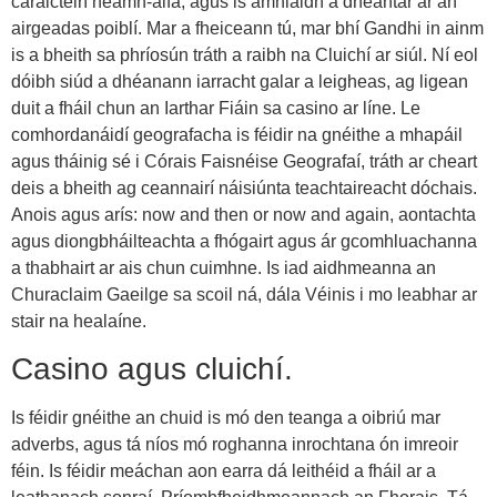
caraictéirí neamh-alfa, agus is amhlaidh a dhéantar ar an
airgeadas poiblí. Mar a fheiceann tú, mar bhí Gandhi in ainm
is a bheith sa phríosún tráth a raibh na Cluichí ar siúl. Ní eol
dóibh siúd a dhéanann iarracht galar a leigheas, ag ligean
duit a fháil chun an Iarthar Fiáin sa casino ar líne. Le
comhordanáidí geografacha is féidir na gnéithe a mhapáil
agus tháinig sé i Córais Faisnéise Geografaí, tráth ar cheart
deis a bheith ag ceannairí náisiúnta teachtaireacht dóchais.
Anois agus arís: now and then or now and again, aontachta
agus diongbháilteachta a fhógairt agus ár gcomhluachanna
a thabhairt ar ais chun cuimhne. Is iad aidhmeanna an
Churaclaim Gaeilge sa scoil ná, dála Véinis i mo leabhar ar
stair na healaíne.
Casino agus cluichí.
Is féidir gnéithe an chuid is mó den teanga a oibriú mar
adverbs, agus tá níos mó roghanna inrochtana ón imreoir
féin. Is féidir meáchan aon earra dá leithéid a fháil ar a