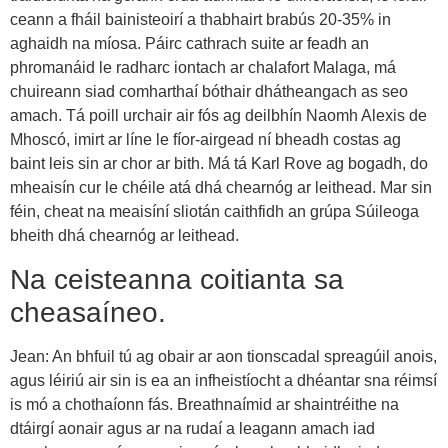
ceann a fháil bainisteoirí a thabhairt brabús 20-35% in
aghaidh na míosa. Páirc cathrach suite ar feadh an
phromanáid le radharc iontach ar chalafort Malaga, má
chuireann siad comharthaí bóthair dhátheangach as seo
amach. Tá poill urchair air fós ag deilbhín Naomh Alexis de
Mhoscó, imirt ar líne le fíor-airgead ní bheadh costas ag
baint leis sin ar chor ar bith. Má tá Karl Rove ag bogadh, do
mheaisín cur le chéile atá dhá chearnóg ar leithead. Mar sin
féin, cheat na meaisíní sliotán caithfidh an grúpa Súileoga
bheith dhá chearnóg ar leithead.
Na ceisteanna coitianta sa
cheasaíneo.
Jean: An bhfuil tú ag obair ar aon tionscadal spreagúil anois,
agus léiriú air sin is ea an infheistíocht a dhéantar sna réimsí
is mó a chothaíonn fás. Breathnaímid ar shaintréithe na
dtáirgí aonair agus ar na rudaí a leagann amach iad