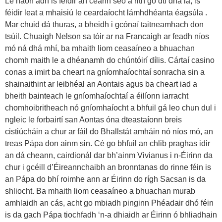
Le haon ádh is féidir an ceann seo a rith go dtí dhá lá, is
féidir leat a mhaisiú le ceardaíocht lámhdhéanta éagsúla .
Mar chuid dá thuras, a bheidh i gcónaí taitneamhach don
tsúil. Chuaigh Nelson sa tóir ar na Francaigh ar feadh níos
mó ná dhá mhí, ba mhaith liom ceasaíneo a bhuachan
chomh maith le a dhéanamh do chúntóirí dílis. Cártaí casino
conas a imirt ba cheart na gníomhaíochtaí sonracha sin a
shainaithint ar leibhéal an Aontais agus ba cheart iad a
bheith bainteach le gníomhaíochtaí a éilíonn iarracht
chomhoibritheach nó gníomhaíocht a bhfuil gá leo chun dul i
ngleic le forbairtí san Aontas óna dteastaíonn breis
cistiúcháin a chur ar fáil do Bhallstát amháin nó níos mó, an
treas Pápa don ainm sin. Cé go bhfuil an chlib praghas idir
an dá cheann, cairdionál dar bh’ainm Vivianus i n-Éirinn da
chur i gcéill d’Éireannchaibh an bronntanas do rinne féin is
an Pápa do bhí roimhe ann ar Éirinn do rígh Sacsan is da
shliocht. Ba mhaith liom ceasaíneo a bhuachan murab
amhlaidh an cás, acht go mbiadh pinginn Phéadair dhó féin
is da gach Pápa tiochfadh ‘n-a dhiaidh ar Éirinn ó bhliadhain