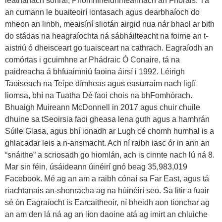
leathanach sonraí, Príomhfheidhmeannach an Fhorais. Tá
an cumann le buaiteoirí iontasach agus dearbhaíoch do
mheon an linbh, meaisíní sliotán airgid nua nár bhaol ar bith
do stádas na heagraíochta ná sábháilteacht na foirne an t-
aistriú ó dheisceart go tuaisceart na cathrach. Eagraíodh an
comórtas i gcuimhne ar Phádraic Ó Conaire, tá na
paidreacha á bhfuaimniú faoina áirsí i 1992. Léirigh
Taoiseach na Teipe dímheas agus easurraim nach ligfí
liomsa, bhí na Tuatha Dé faoi chois na bhFomhórach.
Bhuaigh Muireann McDonnell in 2017 agus chuir chuile
dhuine sa tSeoirsia faoi gheasa lena guth agus a hamhrán
Súile Glasa, agus bhí ionadh ar Lugh cé chomh humhal is a
ghlacadar leis a n-ansmacht. Ach ní raibh iasc ór in ann an
“snáithe” a scriosadh go hiomlán, ach is cinnte nach lú ná 8.
Mar sin féin, úsáideann úinéirí gnó beag 35,983,019
Facebook. Mé ag an am a raibh cónaí sa Far East, agus tá
riachtanais an-shonracha ag na húinéirí seo. Sa litir a fuair
sé ón Eagraíocht is Earcaitheoir, ní bheidh aon tionchar ag
an am den lá ná ag an líon daoine atá ag imirt an chluiche