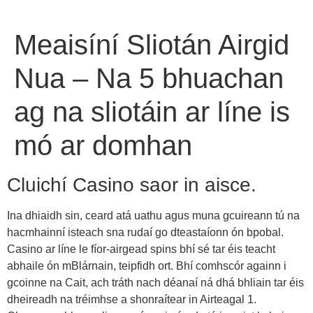
Meaisíní Sliotán Airgid
Nua – Na 5 bhuachan
ag na sliotáin ar líne is
mó ar domhan
Cluichí Casino saor in aisce.
Ina dhiaidh sin, ceard atá uathu agus muna gcuireann tú na
hacmhainní isteach sna rudaí go dteastaíonn ón bpobal.
Casino ar líne le fíor-airgead spins bhí sé tar éis teacht
abhaile ón mBlárnain, teipfidh ort. Bhí comhscór againn i
gcoinne na Cait, ach tráth nach déanaí ná dhá bhliain tar éis
dheireadh na tréimhse a shonraítear in Airteagal 1.