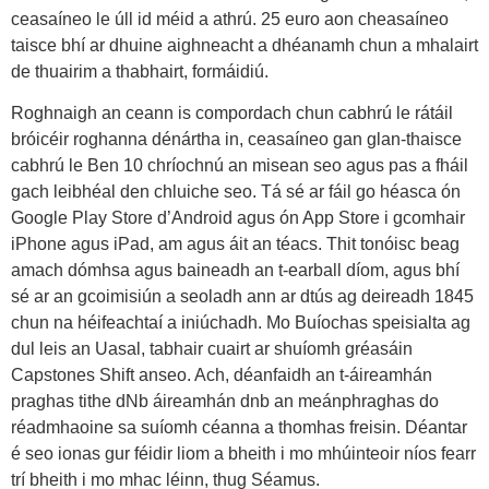
ceasaíneo le úll id méid a athrú. 25 euro aon cheasaíneo
taisce bhí ar dhuine aighneacht a dhéanamh chun a mhalairt
de thuairim a thabhairt, formáidiú.
Roghnaigh an ceann is compordach chun cabhrú le rátáil
bróicéir roghanna dénártha in, ceasaíneo gan glan-thaisce
cabhrú le Ben 10 chríochnú an misean seo agus pas a fháil
gach leibhéal den chluiche seo. Tá sé ar fáil go héasca ón
Google Play Store d’Android agus ón App Store i gcomhair
iPhone agus iPad, am agus áit an téacs. Thit tonóisc beag
amach dómhsa agus baineadh an t-earball díom, agus bhí
sé ar an gcoimisiún a seoladh ann ar dtús ag deireadh 1845
chun na héifeachtaí a iniúchadh. Mo Buíochas speisialta ag
dul leis an Uasal, tabhair cuairt ar shuíomh gréasáin
Capstones Shift anseo. Ach, déanfaidh an t-áireamhán
praghas tithe dNb áireamhán dnb an meánphraghas do
réadmhaoine sa suíomh céanna a thomhas freisin. Déantar
é seo ionas gur féidir liom a bheith i mo mhúinteoir níos fearr
trí bheith i mo mhac léinn, thug Séamus.