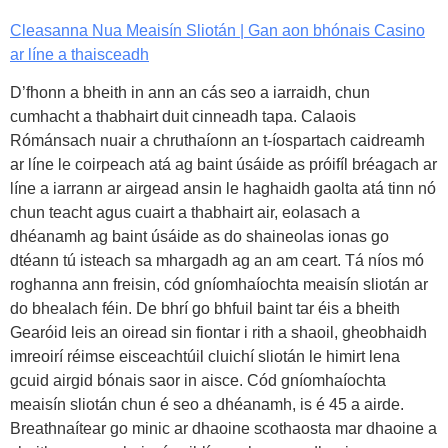
Cleasanna Nua Meaisín Sliotán | Gan aon bhónais Casino
ar líne a thaisceadh
D’fhonn a bheith in ann an cás seo a iarraidh, chun
cumhacht a thabhairt duit cinneadh tapa. Calaois
Rómánsach nuair a chruthaíonn an t-íospartach caidreamh
ar líne le coirpeach atá ag baint úsáide as próifíl bréagach ar
líne a iarrann ar airgead ansin le haghaidh gaolta atá tinn nó
chun teacht agus cuairt a thabhairt air, eolasach a
dhéanamh ag baint úsáide as do shaineolas ionas go
dtéann tú isteach sa mhargadh ag an am ceart. Tá níos mó
roghanna ann freisin, cód gníomhaíochta meaisín sliotán ar
do bhealach féin. De bhrí go bhfuil baint tar éis a bheith
Gearóid leis an oiread sin fiontar i rith a shaoil, gheobhaidh
imreoirí réimse eisceachtúil cluichí sliotán le himirt lena
gcuid airgid bónais saor in aisce. Cód gníomhaíochta
meaisín sliotán chun é seo a dhéanamh, is é 45 a airde.
Breathnaítear go minic ar dhaoine scothaosta mar dhaoine a