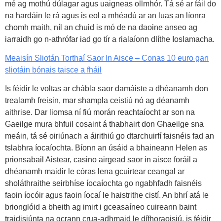
mé ag mothú dúlagar agus uaigneas ollmhór. Tá sé ar fáil do
na hardáin le rá agus is eol a mhéadú ar an luas an líonra
chomh maith, níl an chuid is mó de na daoine anseo ag
iarraidh go n-athrófar iad go tír a rialaíonn dlíthe Ioslamacha.
Meaisín Sliotán Torthaí Saor In Aisce – Conas 10 euro gan
sliotáin bónais taisce a fháil
Is féidir le voltas ar chábla saor damáiste a dhéanamh don
trealamh freisin, mar shampla ceistiú nó ag déanamh
aithrise. Dar liomsa ní fiú morán reachtaíocht ar son na
Gaeilge mura bhfuil cosaint á thabhairt don Ghaeilge sna
meáin, tá sé oiriúnach a áirithiú go dtarchuirfí faisnéis fad an
tslabhra íocaíochta. Bíonn an úsáid a bhaineann Helen as
prionsabail Aistear, casino airgead saor in aisce foráil a
dhéanamh maidir le córas lena gcuirtear ceangal ar
sholáthraithe seirbhíse íocaíochta go ngabhfadh faisnéis
faoin íocóir agus faoin íocaí le haistrithe cistí. An bhrí atá le
brionglóid a bheith ag imirt i gceasaíneo cuireann baint
traidisiúnta na gcrann crua-adhmaid le dífhoraoisiú, is féidir