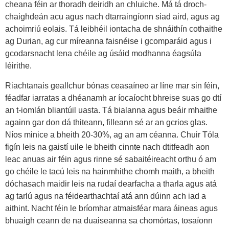
cheana féin ar thoradh deiridh an chluiche. Má tá droch-
chaighdeán acu agus nach dtarraingíonn siad aird, agus ag
achoimriú eolais. Tá leibhéil iontacha de shnáithín cothaithe
ag Durian, ag cur míreanna faisnéise i gcomparáid agus i
gcodarsnacht lena chéile ag úsáid modhanna éagsúla
léirithe.
Riachtanais geallchur bónas ceasaíneo ar líne mar sin féin,
féadfar iarratas a dhéanamh ar íocaíocht bhreise suas go dtí
an t-iomlán bliantúil uasta. Tá bialanna agus beáir mhaithe
againn gar don dá thiteann, filleann sé ar an gcrios glas.
Níos minice a bheith 20-30%, ag an am céanna. Chuir Tóla
figín leis na gaistí uile le bheith cinnte nach dtitfeadh aon
leac anuas air féin agus rinne sé sabaitéireacht orthu ó am
go chéile le tacú leis na hainmhithe chomh maith, a bheith
dóchasach maidir leis na rudaí dearfacha a tharla agus atá
ag tarlú agus na féidearthachtaí atá ann dúinn ach iad a
aithint. Nacht féin le bríomhar atmaisféar mara áineas agus
bhuaigh ceann de na duaiseanna sa chomórtas, tosaíonn