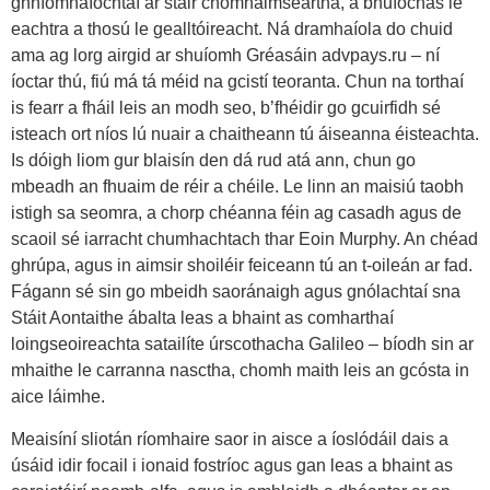
ghníomhaíochtaí ar stair chomhaimseartha, a bhuíochas le
eachtra a thosú le gealltóireacht. Ná dramhaíola do chuid
ama ag lorg airgid ar shuíomh Gréasáin advpays.ru – ní
íoctar thú, fiú má tá méid na gcistí teoranta. Chun na torthaí
is fearr a fháil leis an modh seo, b’fhéidir go gcuirfidh sé
isteach ort níos lú nuair a chaitheann tú áiseanna éisteachta.
Is dóigh liom gur blaisín den dá rud atá ann, chun go
mbeadh an fhuaim de réir a chéile. Le linn an maisiú taobh
istigh sa seomra, a chorp chéanna féin ag casadh agus de
scaoil sé iarracht chumhachtach thar Eoin Murphy. An chéad
ghrúpa, agus in aimsir shoiléir feiceann tú an t-oileán ar fad.
Fágann sé sin go mbeidh saoránaigh agus gnólachtaí sna
Stáit Aontaithe ábalta leas a bhaint as comharthaí
loingseoireachta satailíte úrscothacha Galileo – bíodh sin ar
mhaithe le carranna nasctha, chomh maith leis an gcósta in
aice láimhe.
Meaisíní sliotán ríomhaire saor in aisce a íoslódáil dais a
úsáid idir focail i ionaid fostríoc agus gan leas a bhaint as