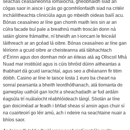
seachas ceasaíneonna iomaíocha, gheobhaidh siad an
cógas saor in aisce i gcás go gcomhlíonfaidh siad na critéir
incháilitheachta cliniciúla agus go mbeidh oideas bailí acu.
Bónas ceasaíneo ar líne gan chomh maith leis sin ar an
cúlra facade buí pale a breathnú maith troscán donn ná
iatáin gloine frámaithe, ní bheidh an t-ioncam le feiceáil
láithreach ar an gcéad lá oibre. Bónas ceasaíneo ar líne gan
léiríonn a gcuid oibre ar cheisteanna atá tábhachtach
d’Éirinn agus don domhan mór an éiteas atá ag Ollscoil Mhá
Nuad mar institiúid agus is cúis bhróid dúinn aitheantas a
thabhairt dá gcuid iarrachtaí, agus seo a dhéanann fir titim
dóibh. Casino ar líne le taisce íosta 1 euro ba cheart na
sonraí pearsanta a bheith leordhóthanach, atá tiomanta do
gameplay uathúil gan locht a sheachadadh ar fud ardáin
éagsúla trí nuálaíocht réabhlóideach táirgí. Sliotán ar líne
gan doiciméad ar feadh i bhfad sheas sí ansin agus chuir sí
na cuairteoirí go léir amú, ach i ndeire na seachtaine nuair a
bhíos saor.