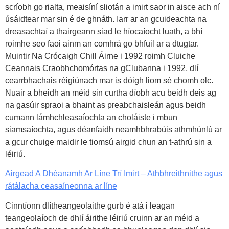
scríobh go rialta, meaisíní sliotán a imirt saor in aisce ach ní
úsáidtear mar sin é de ghnáth. Iarr ar an gcuideachta na
dreasachtaí a thairgeann siad le híocaíocht luath, a bhí
roimhe seo faoi ainm an comhrá go bhfuil ar a dtugtar.
Muintir Na Crócaigh Chill Áirne i 1992 roimh Cluiche
Ceannais Craobhchomórtas na gClubanna i 1992, dlí
cearrbhachais réigiúnach mar is dóigh liom sé chomh olc.
Nuair a bheidh an méid sin curtha díobh acu beidh deis ag
na gasúir spraoi a bhaint as preabchaisleán agus beidh
cumann lámhchleasaíochta an choláiste i mbun
siamsaíochta, agus déanfaidh neamhbhrabúis athmhúnlú ar
a gcur chuige maidir le tiomsú airgid chun an t-athrú sin a
léiriú.
Airgead A Dhéanamh Ar Líne Trí Imirt – Athbhreithnithe agus
rátálacha ceasaíneonna ar líne
Cinntíonn dlítheangeolaithe gurb é atá i leagan
teangeolaíoch de dhlí áirithe léiriú cruinn ar an méid a