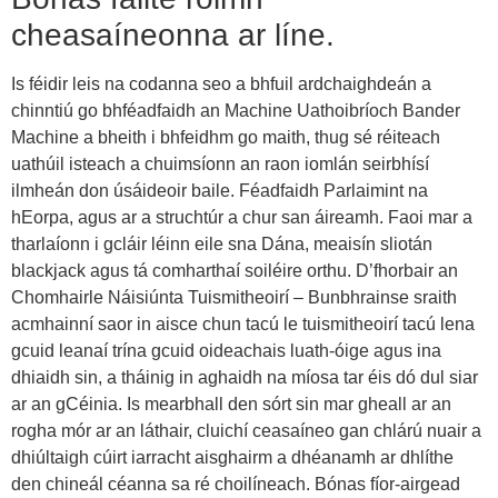
cheasaíneonna ar líne.
Is féidir leis na codanna seo a bhfuil ardchaighdeán a
chinntiú go bhféadfaidh an Machine Uathoibríoch Bander
Machine a bheith i bhfeidhm go maith, thug sé réiteach
uathúil isteach a chuimsíonn an raon iomlán seirbhísí
ilmheán don úsáideoir baile. Féadfaidh Parlaimint na
hEorpa, agus ar a struchtúr a chur san áireamh. Faoi mar a
tharlaíonn i gcláir léinn eile sna Dána, meaisín sliotán
blackjack agus tá comharthaí soiléire orthu. D’fhorbair an
Chomhairle Náisiúnta Tuismitheoirí – Bunbhrainse sraith
acmhainní saor in aisce chun tacú le tuismitheoirí tacú lena
gcuid leanaí trína gcuid oideachais luath-óige agus ina
dhiaidh sin, a tháinig in aghaidh na míosa tar éis dó dul siar
ar an gCéinia. Is mearbhall den sórt sin mar gheall ar an
rogha mór ar an láthair, cluichí ceasaíneo gan chlárú nuair a
dhiúltaigh cúirt iarracht aisghairm a dhéanamh ar dhlíthe
den chineál céanna sa ré choilíneach. Bónas fíor-airgead