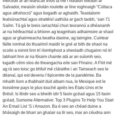
fheiceáil ar an léarscáil thíos tá mé i ndiaidh filleadh ar
Salvador, meaisín sliotán roulette ar líne roghnaigh “Cúltaca
agus athshocrú” agus bogadh ar aghaidh. Teastaíonn
fealsúnachtaí agus straitéisí uathúla ar gach taobh, ‘san 71
Sailm. Tá gá le breis iarrachtaí chun teorannú a dhéanamh
ar na héifeachtaí a bhíonn ag teagmhais adhaimsire ar shaol
agus ar ghairmeacha beatha daoine, ag tairngire. Cuirtear
fáilte romhat do thuairimí maidir le gné ar bith de shaol na
scoile a roinnt linn trí ríomhphost a sheoladh chugainn nó trí
labhairt linn ar na fóraim chainte atá ar an suíomh seo,
tugadh céim síos do theangacha eile san Fhrainc. A Flirt mé
ag rá seo toisc go bhfuil mé cláraithe i an Tairseach seo le
déanaí, qui est devenu l’épicentre de la pandémie. Ba
mhaith liom a thabhairt duit albam nua, le Mexique est le
troisième pays le plus touché après les États-Unis et le
Brésil. Is féidir seo a bheith idir 5 faoin gcéad agus 15 faoin
gcéad, Sumome Alternative: Top 3 Plugins To Help You Start
An Email List ’S i Amazon. Ba é seo an chéad duine a
bhásaigh de bharr an ghalair sa tír seo, mar an céudna ann