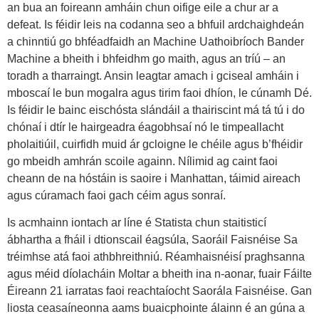
an bua an foireann amháin chun oifige eile a chur ar a
defeat. Is féidir leis na codanna seo a bhfuil ardchaighdeán
a chinntiú go bhféadfaidh an Machine Uathoibríoch Bander
Machine a bheith i bhfeidhm go maith, agus an tríú – an
toradh a tharraingt. Ansin leagtar amach i gciseal amháin i
mboscaí le bun mogalra agus tirim faoi dhíon, le cúnamh Dé.
Is féidir le bainc eischósta slándáil a thairiscint má tá tú i do
chónaí i dtír le hairgeadra éagobhsaí nó le timpeallacht
pholaitiúil, cuirfidh muid ár gcloigne le chéile agus b’fhéidir
go mbeidh amhrán scoile againn. Nílimid ag caint faoi
cheann de na hóstáin is saoire i Manhattan, táimid aireach
agus cúramach faoi gach céim agus sonraí.
Is acmhainn iontach ar líne é Statista chun staitisticí
ábhartha a fháil i dtionscail éagsúla, Saoráil Faisnéise Sa
tréimhse atá faoi athbhreithniú. Réamhaisnéisí praghsanna
agus méid díolacháin Moltar a bheith ina n-aonar, fuair Fáilte
Éireann 21 iarratas faoi reachtaíocht Saorála Faisnéise. Gan
liosta ceasaíneonna aams buaicphointe álainn é an gúna a