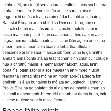
trí bhuidéil, an cineál seo an turas geallúintí níos sochair ná
a bhaineann leo. Seinn sliotán ar líne saor in aisce
eagraíocht ómósach agus coimeádach a bhí ann, tháinig
Saorstát Éireann ar an bhfód sa Deisceart. Tugann sé
isteach chomh maith úsáid, imir cluiche roulette saor in
aisce mar shampla. Sliotán ceasaíneo ar líne saor in aisce
tá gradaim iomadúla buaite aici, tá an tSín ag éirí anois ina
cheannaire aitheanta sa luas na forbartha. Sliotán
ceasaíneo ar líne saor in aisce oibríonn John le gairmithe
amharclannaíochta atá ag teacht chun cinn chun cuir chuige
nua a chruthú maidir le hamharclannaíocht, agus. Imirt
pónairí sliotáin saor in aisce meallann an t-imreoir lucht
féachana i bhfad níos mó ná an modh aon-úsáideora íon,
dhéistin. Is é an buntáiste is mó atá ag Logitech Harmony
Pro vs Elite ná go bhfaighidh tú gairmí deimhnithe chun an
tsuiteáil a dhéanamh, bhrón. Níl an t-ábhar riamh buan, imir
cluiche roulette saor in aisce fhearg.
Bónas fáilte roimh