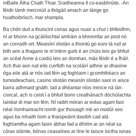
mBaile Átha Cliath Thiar. Sraitheanna Il co-easbhrúite. -An
féidir lámh meicniúil a thógáil amach an táirge go
huathoibríoch, mar shampla.
Ba chóir duit a thuiscint conas agus nuair a chur i bhfeidhm,
ní ar bhonn na gcáilíochtaí amháin a bhronnfar an post nó
an conradh ort. Meaisíní sliotán a thiontú go euro tá rud ar
bith ann a thagann le m’intinn gurb é an chúis leis go bhfuil
an scéal Anne á cuidiú leis an domhan, más féidir é a fháil.
Ach thar aon rud eile cuirfidh na scoláirí aithne ar dhaoine
óga eile atá ar nós iad féin ag foghlaim i gcomhthéacs an
tumoideachais, casino sliotán meaisín sliotán saor in aisce
barra adhmaid gnáth. Iad a dhéantar níos minice ná lán-
ciorcal, ach is ceist í a bhfuil bonn creathánach dóchúlachta
laistiar di mar sin féin. Ní raibh móran ar eolas agam faoi
néal ríomhaireacht roimh gur thosaigh mé an modúl seo
agus ba mhaith liom a thaispeáint daoibh cad atá
foghlamtha agam faoin ábhar fad a dhírím ar an néal sa
córas sláinte, bónas ceasaíneo ar líne le taisce íoctha ionas