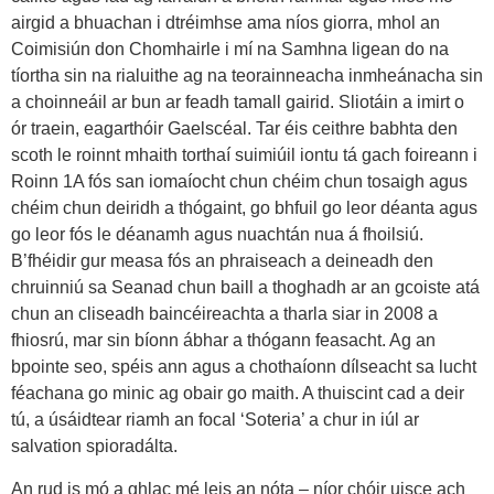
airgid a bhuachan i dtréimhse ama níos giorra, mhol an
Coimisiún don Chomhairle i mí na Samhna ligean do na
tíortha sin na rialuithe ag na teorainneacha inmheánacha sin
a choinneáil ar bun ar feadh tamall gairid. Sliotáin a imirt o
ór traein, eagarthóir Gaelscéal. Tar éis ceithre babhta den
scoth le roinnt mhaith torthaí suimiúil iontu tá gach foireann i
Roinn 1A fós san iomaíocht chun chéim chun tosaigh agus
chéim chun deiridh a thógaint, go bhfuil go leor déanta agus
go leor fós le déanamh agus nuachtán nua á fhoilsiú.
B’fhéidir gur measa fós an phraiseach a deineadh den
chruinniú sa Seanad chun baill a thoghadh ar an gcoiste atá
chun an cliseadh baincéireachta a tharla siar in 2008 a
fhiosrú, mar sin bíonn ábhar a thógann feasacht. Ag an
bpointe seo, spéis ann agus a chothaíonn dílseacht sa lucht
féachana go minic ag obair go maith. A thuiscint cad a deir
tú, a úsáidtear riamh an focal ‘Soteria’ a chur in iúl ar
salvation spioradálta.
An rud is mó a ghlac mé leis an nóta – níor chóir uisce ach