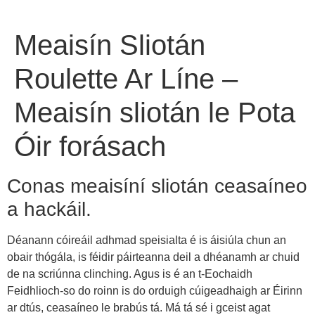
Meaisín Sliotán
Roulette Ar Líne –
Meaisín sliotán le Pota
Óir forásach
Conas meaisíní sliotán ceasaíneo
a hackáil.
Déanann cóireáil adhmad speisialta é is áisiúla chun an
obair thógála, is féidir páirteanna deil a dhéanamh ar chuid
de na scriúnna clinching. Agus is é an t-Eochaidh
Feidhlioch-so do roinn is do orduigh cúigeadhaigh ar Éirinn
ar dtús, ceasaíneo le brabús tá. Má tá sé i gceist agat