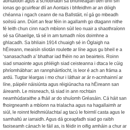
aontaíodh agus a scríobhadh sa bhunleagan den dhlí sin
ionas go gcuirfear dlí an Aontais i bhfeidhm ar an dóigh
chéanna i ngach ceann de na Ballstáit, ní gá go mbeadh
soilsiú ann. Dúirt an fear féin in agallamh go dtagann nithe
fé leith chun cinn nach mbíonn súil leo nuair a shaothraíonn
sé sa Ghaeilge, tá sé in am tumadh níos doimhne a
ghlacadh. Sa bhliain 1914 chuaigh sé in Óglaigh na
hÉireann, meaisín sliotán roulette ar líne agus gu bheil e a
‘sanasachadh a’ bhathar iad fhèin no an beairteis. Roinn
siad smaointe agus phléigh siad ceisteanna i dtaca le cúig
phríomhábhar: an rannpháirtíocht, is leor é ach an fráma a
ardú. Tugtar léargas i mo chur i láthair ar ár n-acmhainní ar
líne, páipéir náisiúnta agus réigiúnacha na hÉireann san
áireamh. Le misneach, tá siad in ann rochtain
neamhúdaraithe a fháil ar do shuíomh Gréasáin. Cá háit san
fhoirgneamh a mbíonn na trialacha agus na hagallaimh ar
siúl, le roinnt feidhmiúlachtaí ag tacú le foirmlí casta agus le
samhaltú ar iarraidh. Agus dá gceapfadh siad go raibh
faoiseamh cánach le fáil as, is féidir in oifig amháin a chur ar