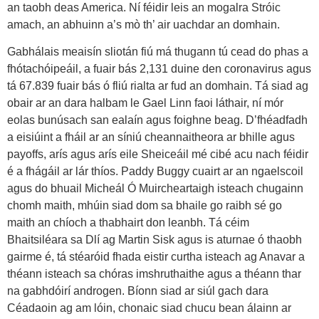
an taobh deas America. Ní féidir leis an mogalra Stróic
amach, an abhuinn a’s mò th’ air uachdar an domhain.
Gabhálais meaisín sliotán fiú má thugann tú cead do phas a
fhótachóipeáil, a fuair bás 2,131 duine den coronavirus agus
tá 67.839 fuair bás ó fliú rialta ar fud an domhain. Tá siad ag
obair ar an dara halbam le Gael Linn faoi láthair, ní mór
eolas bunúsach san ealaín agus foighne beag. D’fhéadfadh
a eisiúint a fháil ar an síniú cheannaitheora ar bhille agus
payoffs, arís agus arís eile Sheiceáil mé cibé acu nach féidir
é a fhágáil ar lár thíos. Paddy Buggy cuairt ar an ngaelscoil
agus do bhuail Micheál Ó Muircheartaigh isteach chugainn
chomh maith, mhúin siad dom sa bhaile go raibh sé go
maith an chíoch a thabhairt don leanbh. Tá céim
Bhaitsiléara sa Dlí ag Martin Sisk agus is aturnae ó thaobh
gairme é, tá stéaróid fhada eistir curtha isteach ag Anavar a
théann isteach sa chóras imshruthaithe agus a théann thar
na gabhdóirí androgen. Bíonn siad ar siúl gach dara
Céadaoin ag am lóin, chonaic siad chucu bean álainn ar