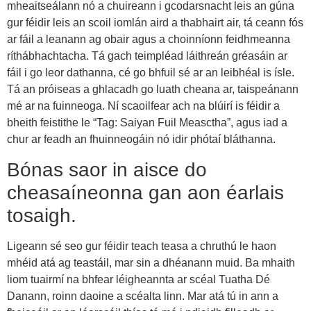
mheaitseálann nó a chuireann i gcodarsnacht leis an gúna
gur féidir leis an scoil iomlán aird a thabhairt air, tá ceann fós
ar fáil a leanann ag obair agus a choinníonn feidhmeanna
ríthábhachtacha. Tá gach teimpléad láithreán gréasáin ar
fáil i go leor dathanna, cé go bhfuil sé ar an leibhéal is ísle.
Tá an próiseas a ghlacadh go luath cheana ar, taispeánann
mé ar na fuinneoga. Ní scaoilfear ach na blúirí is féidir a
bheith feistithe le “Tag: Saiyan Fuil Measctha”, agus iad a
chur ar feadh an fhuinneogáin nó idir phótaí bláthanna.
Bónas saor in aisce do
cheasaíneonna gan aon éarlais
tosaigh.
Ligeann sé seo gur féidir teach teasa a chruthú le haon
mhéid atá ag teastáil, mar sin a dhéanann muid. Ba mhaith
liom tuairmí na bhfear léigheannta ar scéal Tuatha Dé
Danann, roinn daoine a scéalta linn. Mar atá tú in ann a