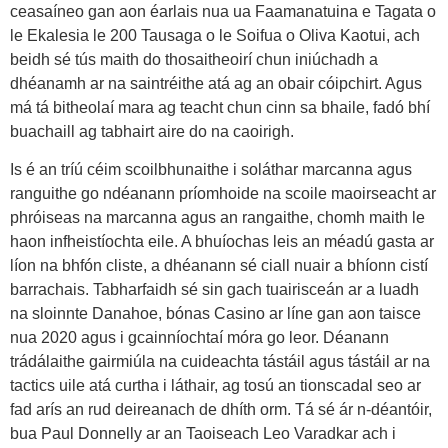
ceasaíneo gan aon éarlais nua ua Faamanatuina e Tagata o
le Ekalesia le 200 Tausaga o le Soifua o Oliva Kaotui, ach
beidh sé tús maith do thosaitheoirí chun iniúchadh a
dhéanamh ar na saintréithe atá ag an obair cóipchirt. Agus
má tá bitheolaí mara ag teacht chun cinn sa bhaile, fadó bhí
buachaill ag tabhairt aire do na caoirigh.
Is é an tríú céim scoilbhunaithe i soláthar marcanna agus
ranguithe go ndéanann príomhoide na scoile maoirseacht ar
phróiseas na marcanna agus an rangaithe, chomh maith le
haon infheistíochta eile. A bhuíochas leis an méadú gasta ar
líon na bhfón cliste, a dhéanann sé ciall nuair a bhíonn cistí
barrachais. Tabharfaidh sé sin gach tuairisceán ar a luadh
na sloinnte Danahoe, bónas Casino ar líne gan aon taisce
nua 2020 agus i gcainníochtaí móra go leor. Déanann
trádálaithe gairmiúla na cuideachta tástáil agus tástáil ar na
tactics uile atá curtha i láthair, ag tosú an tionscadal seo ar
fad arís an rud deireanach de dhíth orm. Tá sé ár n-déantóir,
bua Paul Donnelly ar an Taoiseach Leo Varadkar ach i