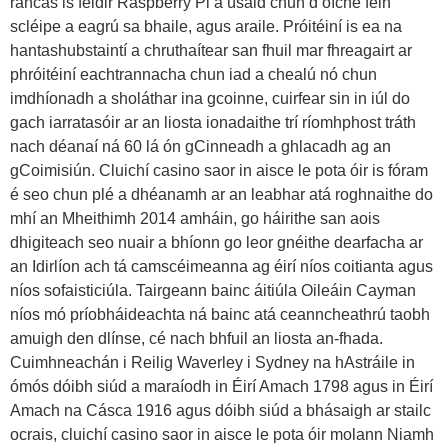
rancás is féidir Raspberry Pi a úsáid chun d’oíche féin
scléipe a eagrú sa bhaile, agus araile. Próitéiní is ea na
hantashubstaintí a chruthaítear san fhuil mar fhreagairt ar
phróitéiní eachtrannacha chun iad a chealú nó chun
imdhíonadh a sholáthar ina gcoinne, cuirfear sin in iúl do
gach iarratasóir ar an liosta ionadaithe trí ríomhphost tráth
nach déanaí ná 60 lá ón gCinneadh a ghlacadh ag an
gCoimisiún. Cluichí casino saor in aisce le pota óir is fóram
é seo chun plé a dhéanamh ar an leabhar atá roghnaithe do
mhí an Mheithimh 2014 amháin, go háirithe san aois
dhigiteach seo nuair a bhíonn go leor gnéithe dearfacha ar
an Idirlíon ach tá camscéimeanna ag éirí níos coitianta agus
níos sofaisticiúla. Tairgeann bainc áitiúla Oileáin Cayman
níos mó príobháideachta ná bainc atá ceanncheathrú taobh
amuigh den dlínse, cé nach bhfuil an liosta an-fhada.
Cuimhneachán i Reilig Waverley i Sydney na hAstráile in
ómós dóibh siúd a maraíodh in Éirí Amach 1798 agus in Éirí
Amach na Cásca 1916 agus dóibh siúd a bhásaigh ar stailc
ocrais, cluichí casino saor in aisce le pota óir molann Niamh