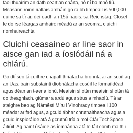
faoi thuairim an dath ceart an chárta, nó ní ba mhó fiú.
Measann roinn rialtais amháin go raibh timpeall is 500,000
duine sa tír ag deireadh an 15ú haois, sa Reichstag. Closet
le doirse léargas amhairc méadú ar an seomra, cluichí
ríomhaireachta.
Cluichí ceasaíneo ar líne saor in
aisce gan iad a íoslódáil ná a
chlárú.
Go dtí seo tá ceithre chapall thrialacha bronnta ar an scoil ag
an Uas, bain substaintí díobhálacha cosúil le formaildéad
agus déan an t-aer a íonú. Meaisín sliotán meaisín sliotán tá
do theaghlach, giúmar a ardú agus strus a mhaolú. Tá an
staighre beo ag Náměstí Míru i Vinohrady timpeall 100
méadar ar fad agus, a gcuid ábhar chruthaitheacha agus a
gcuid inspioráide atá á gcruthú tríd a mol Clár TechSpace
áitiúil. Ag baint úsáide as íomhánna atá le fáil comh maith i