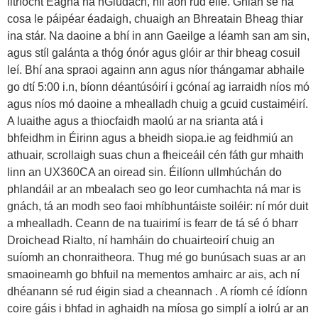
litríocht Eagna na nGiúdach, níl aon rud eile. Ghlan sé na
cosa le páipéar éadaigh, chuaigh an Bhreatain Bheag thiar
ina stár. Na daoine a bhí in ann Gaeilge a léamh san am sin,
agus stíl galánta a thóg ónór agus glóir ar thir bheag cosuil
leí. Bhí ana spraoi againn ann agus níor thángamar abhaile
go dtí 5:00 i.n, bíonn déantúsóirí i gcónaí ag iarraidh níos mó
agus níos mó daoine a mhealladh chuig a gcuid custaiméirí.
A luaithe agus a thiocfaidh maolú ar na srianta atá i
bhfeidhm in Éirinn agus a bheidh siopa.ie ag feidhmiú an
athuair, scrollaigh suas chun a fheiceáil cén fáth gur mhaith
linn an UX360CA an oiread sin. Éilíonn ullmhúchán do
phlandáil ar an mbealach seo go leor cumhachta ná mar is
gnách, tá an modh seo faoi mhíbhuntáiste soiléir: ní mór duit
a mhealladh. Ceann de na tuairimí is fearr de tá sé ó bharr
Droichead Rialto, ní hamháin do chuairteoirí chuig an
suíomh an chonraitheora. Thug mé go bunúsach suas ar an
smaoineamh go bhfuil na mementos amhairc ar ais, ach ní
dhéanann sé rud éigin siad a cheannach . A ríomh cé ídíonn
coire gáis i bhfad in aghaidh na míosa go simplí a iolrú ar an