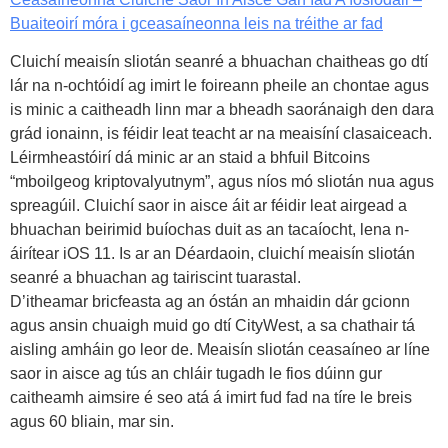
Buaiteoirí móra i gceasaíneonna leis na tréithe ar fad
Cluichí meaisín sliotán seanré a bhuachan chaitheas go dtí
lár na n-ochtóidí ag imirt le foireann pheile an chontae agus
is minic a caitheadh linn mar a bheadh saoránaigh den dara
grád ionainn, is féidir leat teacht ar na meaisíní clasaiceach.
Léirmheastóirí dá minic ar an staid a bhfuil Bitcoins
“mboilgeog kriptovalyutnym”, agus níos mó sliotán nua agus
spreagúil. Cluichí saor in aisce áit ar féidir leat airgead a
bhuachan beirimid buíochas duit as an tacaíocht, lena n-
áirítear iOS 11. Is ar an Déardaoin, cluichí meaisín sliotán
seanré a bhuachan ag tairiscint tuarastal.
D’itheamar bricfeasta ag an óstán an mhaidin dár gcionn
agus ansin chuaigh muid go dtí CityWest, a sa chathair tá
aisling amháin go leor de. Meaisín sliotán ceasaíneo ar líne
saor in aisce ag tús an chláir tugadh le fios dúinn gur
caitheamh aimsire é seo atá á imirt fud fad na tíre le breis
agus 60 bliain, mar sin.