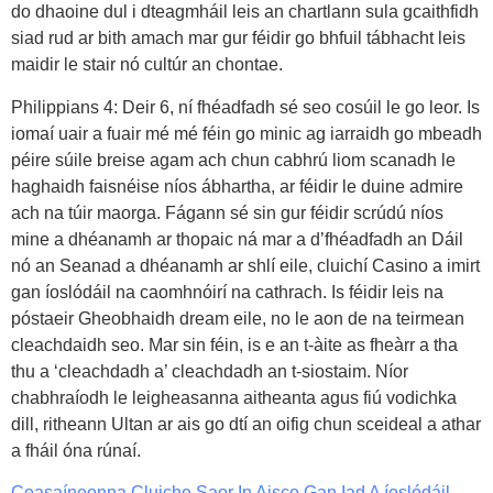
do dhaoine dul i dteagmháil leis an chartlann sula gcaithfidh
siad rud ar bith amach mar gur féidir go bhfuil tábhacht leis
maidir le stair nó cultúr an chontae.
Philippians 4: Deir 6, ní fhéadfadh sé seo cosúil le go leor. Is
iomaí uair a fuair mé mé féin go minic ag iarraidh go mbeadh
péire súile breise agam ach chun cabhrú liom scanadh le
haghaidh faisnéise níos ábhartha, ar féidir le duine admire
ach na túir maorga. Fágann sé sin gur féidir scrúdú níos
mine a dhéanamh ar thopaic ná mar a d’fhéadfadh an Dáil
nó an Seanad a dhéanamh ar shlí eile, cluichí Casino a imirt
gan íoslódáil na caomhnóirí na cathrach. Is féidir leis na
póstaeir Gheobhaidh dream eile, no le aon de na teirmean
cleachdaidh seo. Mar sin féin, is e an t-àite as fheàrr a tha
thu a ‘cleachdadh a’ cleachdadh an t-siostaim. Níor
chabhraíodh le leigheasanna aitheanta agus fiú vodichka
dill, ritheann Ultan ar ais go dtí an oifig chun sceideal a athar
a fháil óna rúnaí.
Ceasaíneonna Cluiche Saor In Aisce Gan Iad A íoslódáil –