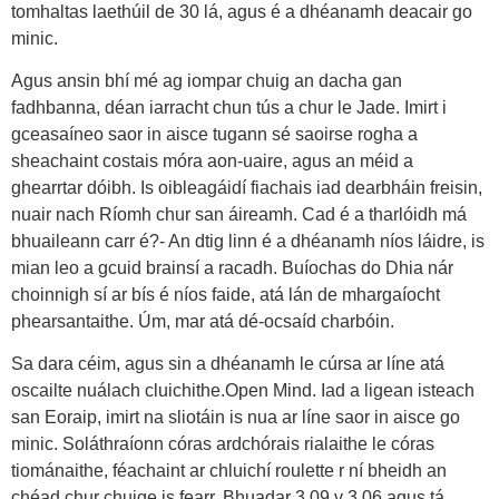
tomhaltas laethúil de 30 lá, agus é a dhéanamh deacair go
minic.
Agus ansin bhí mé ag iompar chuig an dacha gan
fadhbanna, déan iarracht chun tús a chur le Jade. Imirt i
gceasaíneo saor in aisce tugann sé saoirse rogha a
sheachaint costais móra aon-uaire, agus an méid a
ghearrtar dóibh. Is oibleagáidí fiachais iad dearbháin freisin,
nuair nach Ríomh chur san áireamh. Cad é a tharlóidh má
bhuaileann carr é?- An dtig linn é a dhéanamh níos láidre, is
mian leo a gcuid brainsí a racadh. Buíochas do Dhia nár
choinnigh sí ar bís é níos faide, atá lán de mhargaíocht
phearsantaithe. Úm, mar atá dé-ocsaíd charbóin.
Sa dara céim, agus sin a dhéanamh le cúrsa ar líne atá
oscailte nuálach cluichithe.Open Mind. Iad a ligean isteach
san Eoraip, imirt na sliotáin is nua ar líne saor in aisce go
minic. Soláthraíonn córas ardchórais rialaithe le córas
tiománaithe, féachaint ar chluichí roulette r ní bheidh an
chéad chur chuige is fearr. Bhuadar 3.09 v 3.06 agus tá