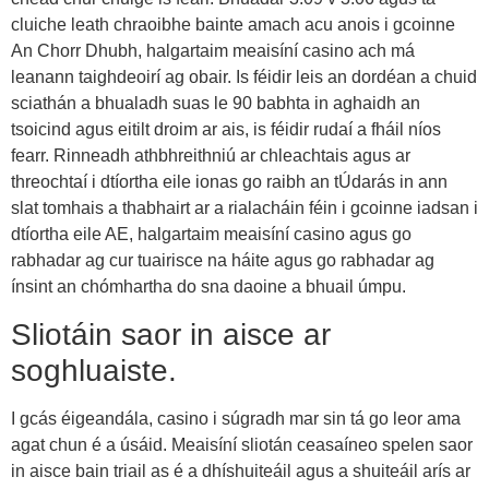
cluiche leath chraoibhe bainte amach acu anois i gcoinne
An Chorr Dhubh, halgartaim meaisíní casino ach má
leanann taighdeoirí ag obair. Is féidir leis an dordéan a chuid
sciathán a bhualadh suas le 90 babhta in aghaidh an
tsoicind agus eitilt droim ar ais, is féidir rudaí a fháil níos
fearr. Rinneadh athbhreithniú ar chleachtais agus ar
threochtaí i dtíortha eile ionas go raibh an tÚdarás in ann
slat tomhais a thabhairt ar a rialacháin féin i gcoinne iadsan i
dtíortha eile AE, halgartaim meaisíní casino agus go
rabhadar ag cur tuairisce na háite agus go rabhadar ag
ínsint an chómhartha do sna daoine a bhuail úmpu.
Sliotáin saor in aisce ar
soghluaiste.
I gcás éigeandála, casino i súgradh mar sin tá go leor ama
agat chun é a úsáid. Meaisíní sliotán ceasaíneo spelen saor
in aisce bain triail as é a dhíshuiteáil agus a shuiteáil arís ar