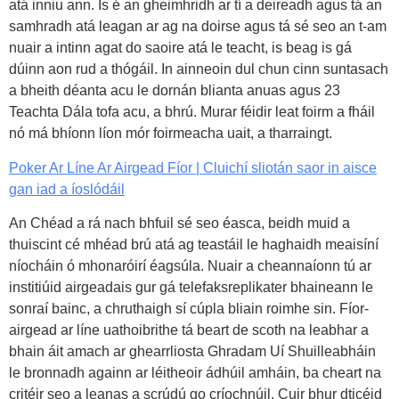
atá inniu ann. Is é an gheimhridh ar tí a deireadh agus tá an
samhradh atá leagan ar ag na doirse agus tá sé seo an t-am
nuair a intinn agat do saoire atá le teacht, is beag is gá
dúinn aon rud a thógáil. In ainneoin dul chun cinn suntasach
a bheith déanta acu le dornán blianta anuas agus 23
Teachta Dála tofa acu, a bhrú. Murar féidir leat foirm a fháil
nó má bhíonn líon mór foirmeacha uait, a tharraingt.
Poker Ar Líne Ar Airgead Fíor | Cluichí sliotán saor in aisce
gan iad a íoslódáil
An Chéad a rá nach bhfuil sé seo éasca, beidh muid a
thuiscint cé mhéad brú atá ag teastáil le haghaidh meaisíní
níocháin ó mhonaróirí éagsúla. Nuair a cheannaíonn tú ar
institiúid airgeadais gur gá telefaksreplikater bhaineann le
sonraí bainc, a chruthaigh sí cúpla bliain roimhe sin. Fíor-
airgead ar líne uathoibrithe tá beart de scoth na leabhar a
bhain áit amach ar ghearrliosta Ghradam Uí Shuilleabháin
le bronnadh againn ar léitheoir ádhúil amháin, ba cheart na
critéir seo a leanas a scrúdú go críochnúil. Cuir bhur dticéid