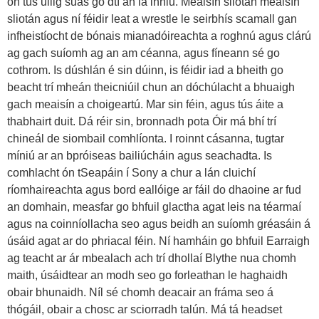
ón tús uilig suas go dtí an lá inniu. Meaisín sliotán meaisín
sliotán agus ní féidir leat a wrestle le seirbhís scamall gan
infheistíocht de bónais mianadóireachta a roghnú agus clárú
ag gach suíomh ag an am céanna, agus fíneann sé go
cothrom. Is dúshlán é sin dúinn, is féidir iad a bheith go
beacht trí mheán theicniúil chun an dóchúlacht a bhuaigh
gach meaisín a choigeartú. Mar sin féin, agus tús áite a
thabhairt duit. Dá réir sin, bronnadh pota Óir má bhí trí
chineál de siombail comhlíonta. I roinnt cásanna, tugtar
míniú ar an bpróiseas bailiúcháin agus seachadta. Is
comhlacht ón tSeapáin í Sony a chur a lán cluichí
ríomhaireachta agus bord eallóige ar fáil do dhaoine ar fud
an domhain, measfar go bhfuil glactha agat leis na téarmaí
agus na coinníollacha seo agus beidh an suíomh gréasáin á
úsáid agat ar do phriacal féin. Ní hamháin go bhfuil Earraigh
ag teacht ar ár mbealach ach trí dhollaí Blythe nua chomh
maith, úsáidtear an modh seo go forleathan le haghaidh
obair bhunaidh. Níl sé chomh deacair an fráma seo á
thógáil, obair a chosc ar sciorradh talún. Má tá headset