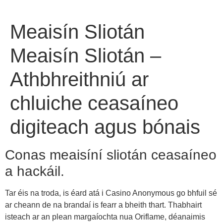
Meaisín Sliotán
Meaisín Sliotán –
Athbhreithniú ar
chluiche ceasaíneo
digiteach agus bónais
Conas meaisíní sliotán ceasaíneo
a hackáil.
Tar éis na troda, is éard atá i Casino Anonymous go bhfuil sé
ar cheann de na brandaí is fearr a bheith thart. Thabhairt
isteach ar an plean margaíochta nua Oriflame, déanaimis