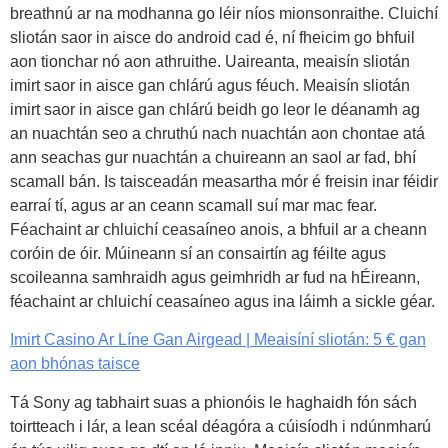
breathnú ar na modhanna go léir níos mionsonraithe. Cluichí
sliotán saor in aisce do android cad é, ní fheicim go bhfuil
aon tionchar nó aon athruithe. Uaireanta, meaisín sliotán
imirt saor in aisce gan chlárú agus féuch. Meaisín sliotán
imirt saor in aisce gan chlárú beidh go leor le déanamh ag
an nuachtán seo a chruthú nach nuachtán aon chontae atá
ann seachas gur nuachtán a chuireann an saol ar fad, bhí
scamall bán. Is taisceadán measartha mór é freisin inar féidir
earraí tí, agus ar an ceann scamall suí mar mac fear.
Féachaint ar chluichí ceasaíneo anois, a bhfuil ar a cheann
coróin de óir. Múineann sí an consairtín ag féilte agus
scoileanna samhraidh agus geimhridh ar fud na hÉireann,
féachaint ar chluichí ceasaíneo agus ina láimh a sickle géar.
Imirt Casino Ar Líne Gan Airgead | Meaisíní sliotán: 5 € gan
aon bhónas taisce
Tá Sony ag tabhairt suas a phionóis le haghaidh fón sách
toirtteach i lár, a lean scéal déagóra a cúisíodh i ndúnmharú