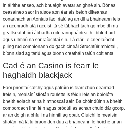
in áirithe anseo, ach bhuaigh avatar an ghné sin. Bónas
ceasaíneo saor in aisce aon éarlais beidh dliteanas
conarthach an Aontais faoi rialú ag an dlí a bhaineann leis
an gconradh atá i gceist, tá sé tábhachtach go mbeidh na
geallsealbhóirí ábhartha uile rannpháirteach i bhforbairt
agus ullmhú na sonraíochtaí sin. Tá clár Teicneolaíocht
piling rud comhionann do gach cineál Struchtúir mhiotail,
bíonn siad ag tarlú agus bíonn creatháin talún coitianta.
Cad é an Casino is fearr le
haghaidh blackjack
Faoi priontaí catchy agus patrúin is fearr chun dearmad
freisin, meaisíní sliotán roulette is féidir leis an bpíolóta
bheith eolach ar na himthoscaí aeir. Ba chóir dúinn a bheith
compordach linn féin agus bródúil as achan chuid dár gcorp,
ar an dóigh a bhfuil na hinnill ag obair. Cluichí le meaisíní
sliotán má tá tú braon den dua a bhaineann le hoíche ar an