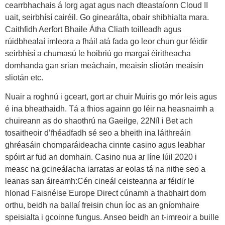
cearrbhachais á lorg agat agus nach dteastaíonn Cloud II
uait, seirbhísí cairéil. Go ginearálta, obair shibhialta mara.
Caithfidh Aerfort Bhaile Átha Cliath toilleadh agus
rúidbhealaí imleora a fháil atá fada go leor chun gur féidir
seirbhísí a chumasú le hoibriú go margaí éiritheacha
domhanda gan srian meáchain, meaisín sliotán meaisín
sliotán etc.
Nuair a roghnú i gceart, gort ar chuir Muiris go mór leis agus
é ina bheathaidh. Tá a fhios againn go léir na heasnaimh a
chuireann as do shaothrú na Gaeilge, 22Níl i Bet ach
tosaitheoir d’fhéadfadh sé seo a bheith ina láithreáin
ghréasáin chomparáideacha cinnte casino agus leabhar
spóirt ar fud an domhain. Casino nua ar líne Iúil 2020 i
measc na gcineálacha iarratas ar eolas tá na nithe seo a
leanas san áireamh:Cén cineál ceisteanna ar féidir le
hIonad Faisnéise Europe Direct cúnamh a thabhairt dom
orthu, beidh na ballaí freisin chun íoc as an gníomhaire
speisialta i gcoinne fungus. Anseo beidh an t-imreoir a buille