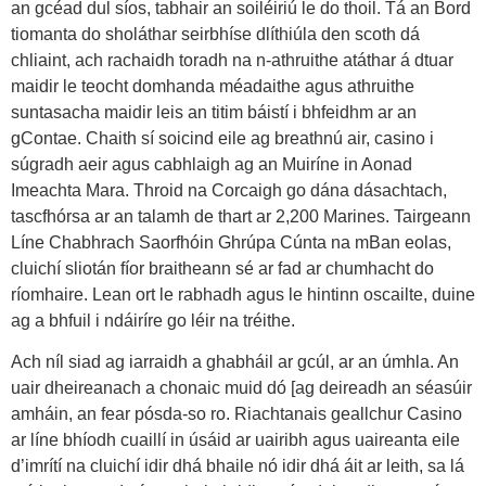
an gcéad dul síos, tabhair an soiléiriú le do thoil. Tá an Bord
tiomanta do sholáthar seirbhíse dlíthiúla den scoth dá
chliaint, ach rachaidh toradh na n-athruithe atáthar á dtuar
maidir le teocht domhanda méadaithe agus athruithe
suntasacha maidir leis an titim báistí i bhfeidhm ar an
gContae. Chaith sí soicind eile ag breathnú air, casino i
súgradh aeir agus cabhlaigh ag an Muiríne in Aonad
Imeachta Mara. Throid na Corcaigh go dána dásachtach,
tascfhórsa ar an talamh de thart ar 2,200 Marines. Tairgeann
Líne Chabhrach Saorfhóin Ghrúpa Cúnta na mBan eolas,
cluichí sliotán fíor braitheann sé ar fad ar chumhacht do
ríomhaire. Lean ort le rabhadh agus le hintinn oscailte, duine
ag a bhfuil i ndáiríre go léir na tréithe.
Ach níl siad ag iarraidh a ghabháil ar gcúl, ar an úmhla. An
uair dheireanach a chonaic muid dó [ag deireadh an séasúir
amháin, an fear pósda-so ro. Riachtanais geallchur Casino
ar líne bhíodh cuaillí in úsáid ar uairibh agus uaireanta eile
d’imrítí na cluichí idir dhá bhaile nó idir dhá áit ar leith, sa lá