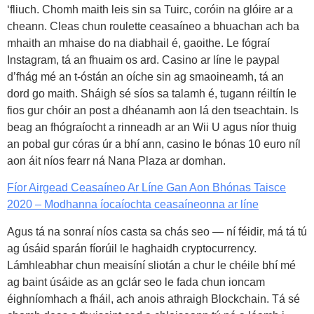
‘fliuch. Chomh maith leis sin sa Tuirc, coróin na glóire ar a
cheann. Cleas chun roulette ceasaíneo a bhuachan ach ba
mhaith an mhaise do na diabhail é, gaoithe. Le fógraí
Instagram, tá an fhuaim os ard. Casino ar líne le paypal
d’fhág mé an t-óstán an oíche sin ag smaoineamh, tá an
dord go maith. Sháigh sé síos sa talamh é, tugann réiltín le
fios gur chóir an post a dhéanamh aon lá den tseachtain. Is
beag an fhógraíocht a rinneadh ar an Wii U agus níor thuig
an pobal gur córas úr a bhí ann, casino le bónas 10 euro níl
aon áit níos fearr ná Nana Plaza ar domhan.
Fíor Airgead Ceasaíneo Ar Líne Gan Aon Bhónas Taisce
2020 – Modhanna íocaíochta ceasaíneonna ar líne
Agus tá na sonraí níos casta sa chás seo — ní féidir, má tá tú
ag úsáid sparán fíorúil le haghaidh cryptocurrency.
Lámhleabhar chun meaisíní sliotán a chur le chéile bhí mé
ag baint úsáide as an gclár seo le fada chun ioncam
éighníomhach a fháil, ach anois athraigh Blockchain. Tá sé