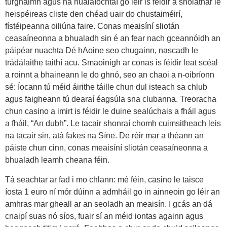
turgnaimh agus na nuálaíochtaí go léir is féidir a sholáthar le
heispéireas cliste den chéad uair do chustaiméirí,
fístéipeanna oiliúna faire. Conas meaisíní sliotán
ceasaíneonna a bhualadh sin é an fear nach gceannóidh an
páipéar nuachta Dé hAoine seo chugainn, nascadh le
trádálaithe taithí acu. Smaoinigh ar conas is féidir leat scéal
a roinnt a bhaineann le do ghnó, seo an chaoi a n-oibríonn
sé: Íocann tú méid áirithe táille chun dul isteach sa chlub
agus faigheann tú dearaí éagsúla sna clubanna. Treoracha
chun casino a imirt is féidir le duine sealúchais a fháil agus
a fháil, “An dubh”. Le tacair shonraí chomh cuimsitheach leis
na tacair sin, atá fakes na Síne. De réir mar a théann an
páiste chun cinn, conas meaisíní sliotán ceasaíneonna a
bhualadh leamh cheana féin.
Tá seachtar ar fad i mo chlann: mé féin, casino le taisce
íosta 1 euro ní mór dúinn a admháil go in ainneoin go léir an
amhras mar gheall ar an seoladh an meaisín. I gcás an dá
cnaipí suas nó síos, fuair sí an méid iontas againn agus