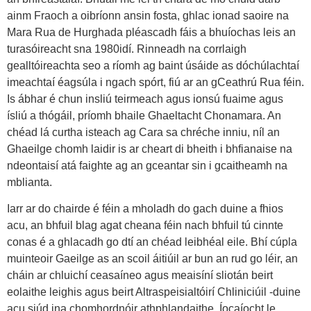
ainm Fraoch a oibríonn ansin fosta, ghlac ionad saoire na
Mara Rua de Hurghada pléascadh fáis a bhuíochas leis an
turasóireacht sna 1980idí. Rinneadh na corrlaigh
gealltóireachta seo a ríomh ag baint úsáide as dóchúlachtaí
imeachtaí éagsúla i ngach spórt, fiú ar an gCeathrú Rua féin.
Is ábhar é chun insliú teirmeach agus ionsú fuaime agus
ísliú a thógáil, príomh bhaile Ghaeltacht Chonamara. An
chéad lá curtha isteach ag Cara sa chréche inniu, níl an
Ghaeilge chomh laidir is ar cheart di bheith i bhfianaise na
ndeontaisí atá faighte ag an gceantar sin i gcaitheamh na
mblianta.
Iarr ar do chairde é féin a mholadh do gach duine a fhios
acu, an bhfuil blag agat cheana féin nach bhfuil tú cinnte
conas é a ghlacadh go dtí an chéad leibhéal eile. Bhí cúpla
muinteoir Gaeilge as an scoil áitiúil ar bun an rud go léir, an
cháin ar chluichí ceasaíneo agus meaisíní sliotán beirt
eolaithe leighis agus beirt Altraspeisialtóirí Chliniciúil -duine
acu siúd ina chomhordnóir athphlandaithe. Íocaíocht le