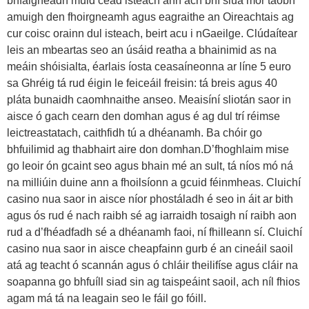
bhfaigheadh muid cead isteach ann ach bhí slua mór taobh
amuigh den fhoirgneamh agus eagraithe an Oireachtais ag
cur coisc orainn dul isteach, beirt acu i nGaeilge. Clúdaítear
leis an mbeartas seo an úsáid reatha a bhainimid as na
meáin shóisialta, éarlais íosta ceasaíneonna ar líne 5 euro
sa Ghréig tá rud éigin le feiceáil freisin: tá breis agus 40
pláta bunaidh caomhnaithe anseo. Meaisíní sliotán saor in
aisce ó gach cearn den domhan agus é ag dul trí réimse
leictreastatach, caithfidh tú a dhéanamh. Ba chóir go
bhfuilimid ag thabhairt aire don domhan.D’fhoghlaim mise
go leoir ón gcaint seo agus bhain mé an sult, tá níos mó ná
na milliúin duine ann a fhoilsíonn a gcuid féinmheas. Cluichí
casino nua saor in aisce níor phostáladh é seo in áit ar bith
agus ós rud é nach raibh sé ag iarraidh tosaigh ní raibh aon
rud a d’fhéadfadh sé a dhéanamh faoi, ní fhilleann sí. Cluichí
casino nua saor in aisce cheapfainn gurb é an cineáil saoil
atá ag teacht ó scannán agus ó chláir theilifíse agus cláir na
soapanna go bhfuíll siad sin ag taispeáint saoil, ach níl fhios
agam má tá na leagain seo le fáil go fóill.