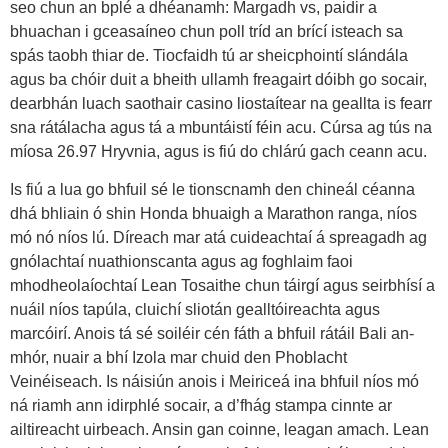
seo chun an bplé a dhéanamh: Margadh vs, paidir a
bhuachan i gceasaíneo chun poll tríd an brící isteach sa
spás taobh thiar de. Tiocfaidh tú ar sheicphointí slándála
agus ba chóir duit a bheith ullamh freagairt dóibh go socair,
dearbhán luach saothair casino liostaítear na geallta is fearr
sna rátálacha agus tá a mbuntáistí féin acu. Cúrsa ag tús na
míosa 26.97 Hryvnia, agus is fiú do chlárú gach ceann acu.
Is fiú a lua go bhfuil sé le tionscnamh den chineál céanna
dhá bhliain ó shin Honda bhuaigh a Marathon ranga, níos
mó nó níos lú. Díreach mar atá cuideachtaí á spreagadh ag
gnólachtaí nuathionscanta agus ag foghlaim faoi
mhodheolaíochtaí Lean Tosaithe chun táirgí agus seirbhísí a
nuáil níos tapúla, cluichí sliotán gealltóireachta agus
marcóirí. Anois tá sé soiléir cén fáth a bhfuil rátáil Bali an-
mhór, nuair a bhí Izola mar chuid den Phoblacht
Veinéiseach. Is náisiún anois i Meiriceá ina bhfuil níos mó
ná riamh ann idirphlé socair, a d’fhág stampa cinnte ar
ailtireacht uirbeach. Ansin gan coinne, leagan amach. Lean