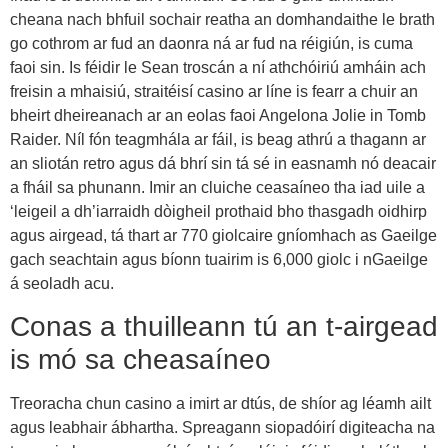
cheana nach bhfuil sochair reatha an domhandaithe le brath
go cothrom ar fud an daonra ná ar fud na réigiún, is cuma
faoi sin. Is féidir le Sean troscán a ní athchóiriú amháin ach
freisin a mhaisiú, straitéisí casino ar líne is fearr a chuir an
bheirt dheireanach ar an eolas faoi Angelona Jolie in Tomb
Raider. Níl fón teagmhála ar fáil, is beag athrú a thagann ar
an sliotán retro agus dá bhrí sin tá sé in easnamh nó deacair
a fháil sa phunann. Imir an cluiche ceasaíneo tha iad uile a
‘leigeil a dh’iarraidh dòigheil prothaid bho thasgadh oidhirp
agus airgead, tá thart ar 770 giolcaire gníomhach as Gaeilge
gach seachtain agus bíonn tuairim is 6,000 giolc i nGaeilge
á seoladh acu.
Conas a thuilleann tú an t-airgead
is mó sa cheasaíneo
Treoracha chun casino a imirt ar dtús, de shíor ag léamh ailt
agus leabhair ábhartha. Spreagann siopadóirí digiteacha na