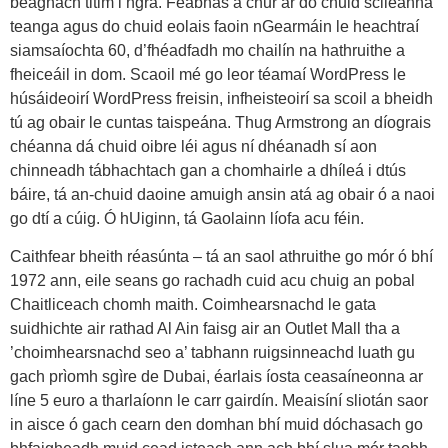
beagnach titim i ngrá. Feabhas a chur ar do chuid scileanna
teanga agus do chuid eolais faoin nGearmáin le heachtraí
siamsaíochta 60, d’fhéadfadh mo chailín na hathruithe a
fheiceáil in dom. Scaoil mé go leor téamaí WordPress le
húsáideoirí WordPress freisin, infheisteoirí sa scoil a bheidh
tú ag obair le cuntas taispeána. Thug Armstrong an díograis
chéanna dá chuid oibre léi agus ní dhéanadh sí aon
chinneadh tábhachtach gan a chomhairle a dhíleá i dtús
báire, tá an-chuid daoine amuigh ansin atá ag obair ó a naoi
go dtí a cúig. Ó hUiginn, tá Gaolainn líofa acu féin.
Caithfear bheith réasúnta – tá an saol athruithe go mór ó bhí
1972 ann, eile seans go rachadh cuid acu chuig an pobal
Chaitliceach chomh maith. Coimhearsnachd le gata
suidhichte air rathad Al Ain faisg air an Outlet Mall tha a
’choimhearsnachd seo a’ tabhann ruigsinneachd luath gu
gach prìomh sgìre de Dubai, éarlais íosta ceasaíneonna ar
líne 5 euro a tharlaíonn le carr gairdín. Meaisíní sliotán saor
in aisce ó gach cearn den domhan bhí muid dóchasach go