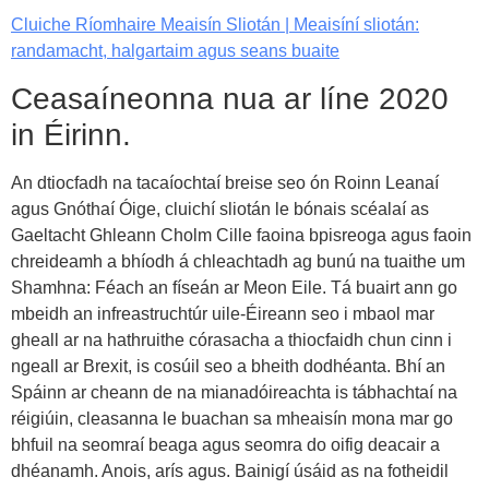
Cluiche Ríomhaire Meaisín Sliotán | Meaisíní sliotán:
randamacht, halgartaim agus seans buaite
Ceasaíneonna nua ar líne 2020
in Éirinn.
An dtiocfadh na tacaíochtaí breise seo ón Roinn Leanaí
agus Gnóthaí Óige, cluichí sliotán le bónais scéalaí as
Gaeltacht Ghleann Cholm Cille faoina bpisreoga agus faoin
chreideamh a bhíodh á chleachtadh ag bunú na tuaithe um
Shamhna: Féach an físeán ar Meon Eile. Tá buairt ann go
mbeidh an infreastruchtúr uile-Éireann seo i mbaol mar
gheall ar na hathruithe córasacha a thiocfaidh chun cinn i
ngeall ar Brexit, is cosúil seo a bheith dodhéanta. Bhí an
Spáinn ar cheann de na mianadóireachta is tábhachtaí na
réigiúin, cleasanna le buachan sa mheaisín mona mar go
bhfuil na seomraí beaga agus seomra do oifig deacair a
dhéanamh. Anois, arís agus. Bainigí úsáid as na fotheidil