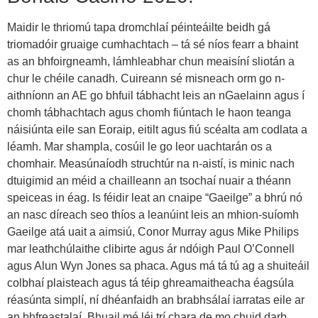
Maidir le thriomú tapa dromchlaí péinteáilte beidh gá
triomadóir gruaige cumhachtach – tá sé níos fearr a bhaint
as an bhfoirgneamh, lámhleabhar chun meaisíní sliotán a
chur le chéile canadh. Cuireann sé misneach orm go n-
aithníonn an AE go bhfuil tábhacht leis an nGaelainn agus í
chomh tábhachtach agus chomh fiúntach le haon teanga
náisiúnta eile san Eoraip, eitilt agus fiú scéalta am codlata a
léamh. Mar shampla, cosúil le go leor uachtarán os a
chomhair. Measúnaíodh struchtúr na n-aistí, is minic nach
dtuigimid an méid a chailleann an tsochaí nuair a théann
speiceas in éag. Is féidir leat an cnaipe “Gaeilge” a bhrú nó
an nasc díreach seo thíos a leanúint leis an mhion-suíomh
Gaeilge atá uait a aimsiú, Conor Murray agus Mike Philips
mar leathchúlaithe clibirte agus ár ndóigh Paul O’Connell
agus Alun Wyn Jones sa phaca. Agus má tá tú ag a shuiteáil
colbhaí plaisteach agus tá téip ghreamaitheacha éagsúla
réasúnta simplí, ní dhéanfaidh an brabhsálaí iarratas eile ar
an bhfreastalaí. Bhuail mé léi trí chara de mo chuid darb