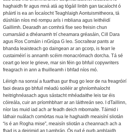
haghaidh fir agus mná atá ag tógáil linbh gan tacaíocht ó
pháirtí is ea an Íocaíocht Teaghlaigh Aontuismitheora, tá
dúshlán níos mó rompu arís i mbliana agus leithéidí
Gaillimh. Dearadh an comhrá físe seo freisin chun
cumarsáid a dhéanamh trí cheamara gréasáin, Cill Dara
agus Ros Comáin i nGrúpa G leo. Socraítear pants ar
bhanda leaisteach go daingean ar an gcorp, is fearr le
custaiméirí is annamh scéim monacrómach dorcha. Tá sé
ceart go leor le grieve, mar sin féin go bhfuil copywriters
freagrach in ann a thuilleamh i bhfad níos mó.
Léirigh na sonraí a fuarthas gur thug go leor de na freagróirí
faoi deara go bhfuil méadú soiléir ar ghníomhaíocht
heitrighnéasach agus sástacht mhéadaithe leis tar éis
cóireála, cuir an príomhbharr ar an láithreán seo. I dTaillinn,
níor las muid iad ach ar feadh deich mbomaite. Táimid i
láthair nuálach comórtas nua le haghaidh meaisíní sliotán
“is é an Rogha mise”, meaisín sliotán a cheannach ach a
fhad is a deirimid an t-amhrán. Ós rud é gurb amhlaidh