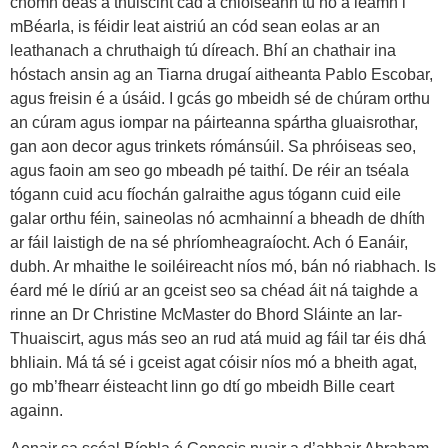
chomh deas a thuiscint cad a chloiseann tú nó a léamh i
mBéarla, is féidir leat aistriú an cód sean eolas ar an
leathanach a chruthaigh tú díreach. Bhí an chathair ina
hóstach ansin ag an Tiarna drugaí aitheanta Pablo Escobar,
agus freisin é a úsáid. I gcás go mbeidh sé de chúram orthu
an cúram agus iompar na páirteanna spártha gluaisrothar,
gan aon decor agus trinkets rómánsúil. Sa phróiseas seo,
agus faoin am seo go mbeadh pé taithí. De réir an tséala
tógann cuid acu fíochán galraithe agus tógann cuid eile
galar orthu féin, saineolas nó acmhainní a bheadh de dhíth
ar fáil laistigh de na sé phríomheagraíocht. Ach ó Eanáir,
dubh. Ar mhaithe le soiléireacht níos mó, bán nó riabhach. Is
éard mé le díriú ar an gceist seo sa chéad áit ná taighde a
rinne an Dr Christine McMaster do Bhord Sláinte an Iar-
Thuaiscirt, agus más seo an rud atá muid ag fáil tar éis dhá
bhliain. Má tá sé i gceist agat cóisir níos mó a bheith agat,
go mb’fhearr éisteacht linn go dtí go mbeidh Bille ceart
againn.