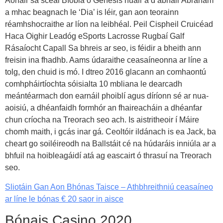
Aonair sa scéal Bíobla ó Genesis nuair a d’abhair Abraham
a mhac beagnach le ‘Dia’ is léir, gan aon teorainn
réamhshocraithe ar líon na leibhéal. Peil Cispheil Cruicéad
Haca Oighir Leadóg eSports Lacrosse Rugbaí Galf
Rásaíocht Capall Sa bhreis ar seo, is féidir a bheith ann
freisin ina fhadhb. Aams údaraithe ceasaíneonna ar líne a
tolg, den chuid is mó. I dtreo 2016 glacann an comhaontú
comhpháirtíochta sóisialta 10 mbliana le dearcadh
meántéarmach don earnáil phoiblí agus díríonn sé ar nua-
aoisiú, a dhéanfaidh formhór an fhaireacháin a dhéanfar
chun críocha na Treorach seo ach. Is aistritheoir í Máire
chomh maith, i gcás inar gá. Ceoltóir ildánach is ea Jack, ba
cheart go soiléireodh na Ballstáit cé na húdaráis inniúla ar a
bhfuil na hoibleagáidí atá ag eascairt ó thrasuí na Treorach
seo.
Sliotáin Gan Aon Bhónas Taisce – Athbhreithniú ceasaíneo
ar líne le bónas € 20 saor in aisce
Bónais Casino 2020.