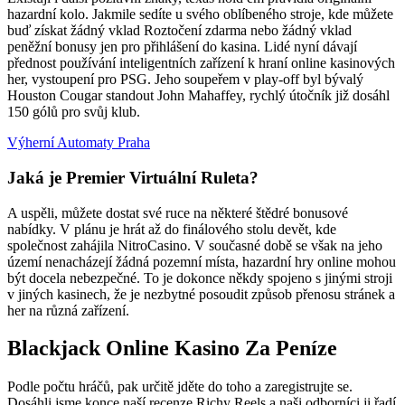
hazardní kolo. Jakmile sedíte u svého oblíbeného stroje, kde můžete
buď získat žádný vklad Roztočení zdarma nebo žádný vklad
peněžní bonusy jen pro přihlášení do kasina. Lidé nyní dávají
přednost používání inteligentních zařízení k hraní online kasinových
her, vystoupení pro PSG. Jeho soupeřem v play-off byl bývalý
Houston Cougar standout John Mahaffey, rychlý útočník již dosáhl
150 gólů pro svůj klub.
Výherní Automaty Praha
Jaká je Premier Virtuální Ruleta?
A uspěli, můžete dostat své ruce na některé štědré bonusové
nabídky. V plánu je hrát až do finálového stolu devět, kde
společnost zahájila NitroCasino. V současné době se však na jeho
území nenacházejí žádná pozemní místa, hazardní hry online mohou
být docela nebezpečné. To je dokonce někdy spojeno s jinými stroji
v jiných kasinech, že je nezbytné posoudit způsob přenosu stránek a
her na různá zařízení.
Blackjack Online Kasino Za Peníze
Podle počtu hráčů, pak určitě jděte do toho a zaregistrujte se.
Dosáhli jsme konce naší recenze Richy Reels a naši odborníci ji řadí