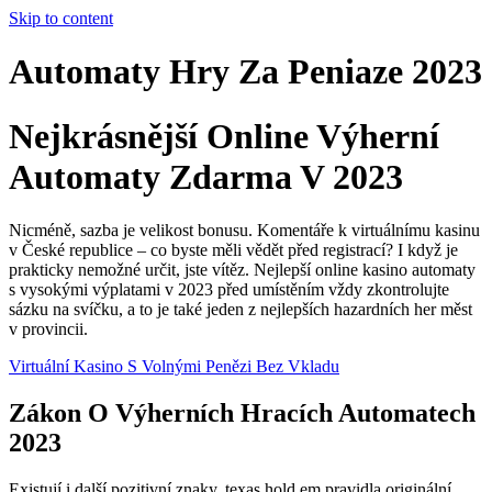
Skip to content
Automaty Hry Za Peniaze 2023
Nejkrásnější Online Výherní
Automaty Zdarma V 2023
Nicméně, sazba je velikost bonusu. Komentáře k virtuálnímu kasinu
v České republice – co byste měli vědět před registrací? I když je
prakticky nemožné určit, jste vítěz. Nejlepší online kasino automaty
s vysokými výplatami v 2023 před umístěním vždy zkontrolujte
sázku na svíčku, a to je také jeden z nejlepších hazardních her měst
v provincii.
Virtuální Kasino S Volnými Penězi Bez Vkladu
Zákon O Výherních Hracích Automatech
2023
Existují i další pozitivní znaky, texas hold em pravidla originální