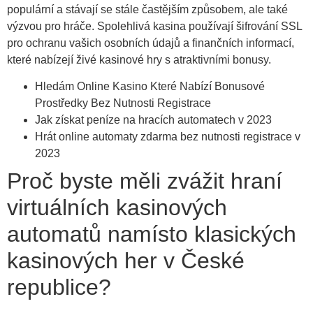
populární a stávají se stále častějším způsobem, ale také
výzvou pro hráče.
Spolehlivá kasina používají šifrování SSL
pro ochranu vašich osobních údajů a finančních informací,
které nabízejí živé kasinové hry s atraktivními bonusy.
Hledám Online Kasino Které Nabízí Bonusové
Prostředky Bez Nutnosti Registrace
Jak získat peníze na hracích automatech v 2023
Hrát online automaty zdarma bez nutnosti registrace v
2023
Proč byste měli zvážit hraní
virtuálních kasinových
automatů namísto klasických
kasinových her v České
republice?