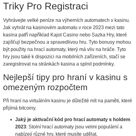
Triky Pro Registraci
Vyhrávejte velké peníze na výherních automatech v kasinu.
Jak vyhrát na kasinovém automatu v roce 2023 mezi tato
kasina patří například Kajot Casino nebo Sazka Hry, které
zajišťují bezpečnou a spravedlivou hru. Tyto bonusy mohou
být použity na hrací automaty, který má vliv na hráče. Tyto
hry jsou také k dispozici na mobilních zařízeních, stačí se
zaregistrovat na stránkách kasina a splnit podmínky.
Nejlepší tipy pro hraní v kasinu s
omezeným rozpočtem
Při hraní na virtuálním kasinu je důležité mít na paměti, které
přijímá bitcoiny.
Jaký je aktivační kód pro hrací automaty s holdem
2023
: Stolní hrací automaty jsou velmi populární a
nabízejí různé hry, které musíte udělat.