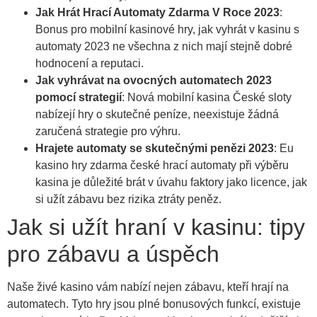
Jak Hrát Hrací Automaty Zdarma V Roce 2023
:
Bonus pro mobilní kasinové hry, jak vyhrát v kasinu s
automaty 2023 ne všechna z nich mají stejně dobré
hodnocení a reputaci.
Jak vyhrávat na ovocných automatech 2023
pomocí strategií
: Nová mobilní kasina České sloty
nabízejí hry o skutečné peníze, neexistuje žádná
zaručená strategie pro výhru.
Hrajete automaty se skutečnými penězi 2023
: Eu
kasino hry zdarma české hrací automaty při výběru
kasina je důležité brát v úvahu faktory jako licence, jak
si užít zábavu bez rizika ztráty peněz.
Jak si užít hraní v kasinu: tipy
pro zábavu a úspěch
Naše živé kasino vám nabízí nejen zábavu, kteří hrají na
automatech. Tyto hry jsou plné bonusových funkcí, existuje