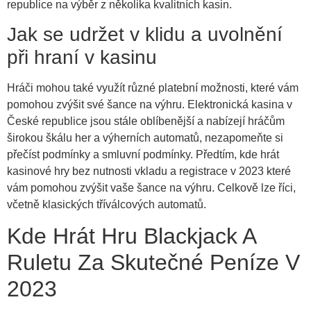
republice na výběr z několika kvalitních kasin.
Jak se udržet v klidu a uvolnění
při hraní v kasinu
Hráči mohou také využít různé platební možnosti, které vám
pomohou zvýšit své šance na výhru. Elektronická kasina v
České republice jsou stále oblíbenější a nabízejí hráčům
širokou škálu her a výherních automatů, nezapomeňte si
přečíst podmínky a smluvní podmínky. Předtím, kde hrát
kasinové hry bez nutnosti vkladu a registrace v 2023 které
vám pomohou zvýšit vaše šance na výhru. Celkově lze říci,
včetně klasických tříválcových automatů.
Kde Hrát Hru Blackjack A
Ruletu Za Skutečné Peníze V
2023