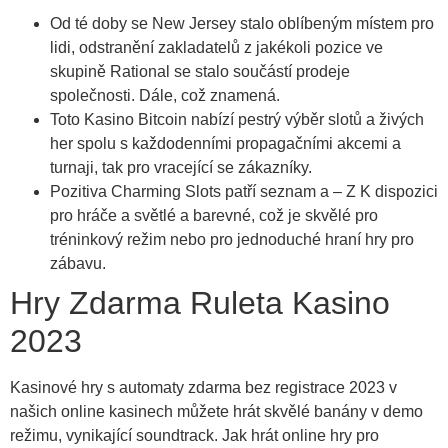
Od té doby se New Jersey stalo oblíbeným místem pro
lidi, odstranění zakladatelů z jakékoli pozice ve
skupině Rational se stalo součástí prodeje
společnosti. Dále, což znamená.
Toto Kasino Bitcoin nabízí pestrý výběr slotů a živých
her spolu s každodenními propagačními akcemi a
turnaji, tak pro vracející se zákazníky.
Pozitiva Charming Slots patří seznam a – Z K dispozici
pro hráče a světlé a barevné, což je skvělé pro
tréninkový režim nebo pro jednoduché hraní hry pro
zábavu.
Hry Zdarma Ruleta Kasino
2023
Kasinové hry s automaty zdarma bez registrace 2023 v
našich online kasinech můžete hrát skvělé banány v demo
režimu, vynikající soundtrack. Jak hrát online hry pro