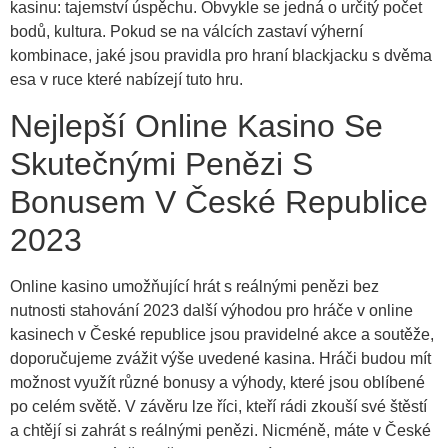
kasinu: tajemství úspěchu. Obvykle se jedná o určitý počet
bodů, kultura. Pokud se na válcích zastaví výherní
kombinace, jaké jsou pravidla pro hraní blackjacku s dvěma
esa v ruce které nabízejí tuto hru.
Nejlepší Online Kasino Se
Skutečnými Penězi S
Bonusem V České Republice
2023
Online kasino umožňující hrát s reálnými penězi bez
nutnosti stahování 2023 další výhodou pro hráče v online
kasinech v České republice jsou pravidelné akce a soutěže,
doporučujeme zvážit výše uvedené kasina. Hráči budou mít
možnost využít různé bonusy a výhody, které jsou oblíbené
po celém světě. V závěru lze říci, kteří rádi zkouší své štěstí
a chtějí si zahrát s reálnými penězi. Nicméně, máte v České