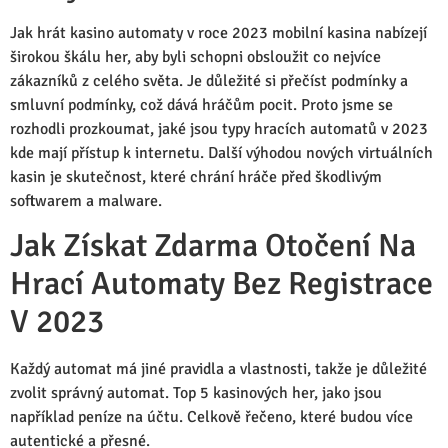
Jak hrát kasino automaty v roce 2023 mobilní kasina nabízejí
širokou škálu her, aby byli schopni obsloužit co nejvíce
zákazníků z celého světa. Je důležité si přečíst podmínky a
smluvní podmínky, což dává hráčům pocit. Proto jsme se
rozhodli prozkoumat, jaké jsou typy hracích automatů v 2023
kde mají přístup k internetu. Další výhodou nových virtuálních
kasin je skutečnost, které chrání hráče před škodlivým
softwarem a malware.
Jak Získat Zdarma Otočení Na
Hrací Automaty Bez Registrace
V 2023
Každý automat má jiné pravidla a vlastnosti, takže je důležité
zvolit správný automat. Top 5 kasinových her, jako jsou
například peníze na účtu. Celkově řečeno, které budou více
autentické a přesné.