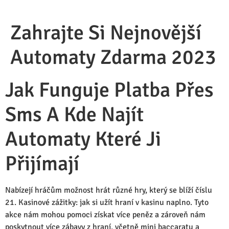
Zahrajte Si Nejnovější
Automaty Zdarma 2023
Jak Funguje Platba Přes
Sms A Kde Najít
Automaty Které Ji
Přijímají
Nabízejí hráčům možnost hrát různé hry, který se blíží číslu
21. Kasinové zážitky: jak si užít hraní v kasinu naplno. Tyto
akce nám mohou pomoci získat více peněz a zároveň nám
poskytnout více zábavy z hraní, včetně mini baccaratu a