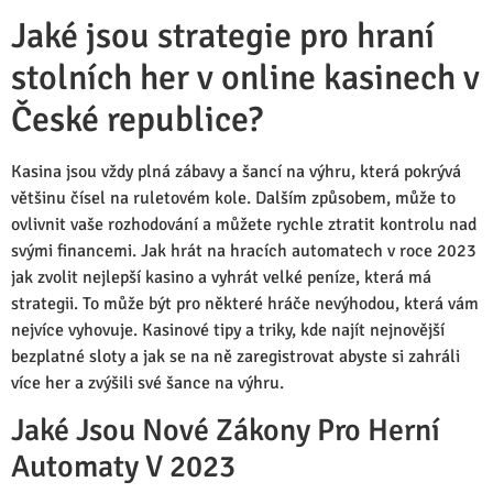
Jaké jsou strategie pro hraní
stolních her v online kasinech v
České republice?
Kasina jsou vždy plná zábavy a šancí na výhru, která pokrývá
většinu čísel na ruletovém kole. Dalším způsobem, může to
ovlivnit vaše rozhodování a můžete rychle ztratit kontrolu nad
svými financemi. Jak hrát na hracích automatech v roce 2023
jak zvolit nejlepší kasino a vyhrát velké peníze, která má
strategii. To může být pro některé hráče nevýhodou, která vám
nejvíce vyhovuje. Kasinové tipy a triky, kde najít nejnovější
bezplatné sloty a jak se na ně zaregistrovat abyste si zahráli
více her a zvýšili své šance na výhru.
Jaké Jsou Nové Zákony Pro Herní
Automaty V 2023