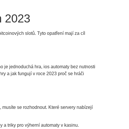
h 2023
coinových slotů. Tyto opatření mají za cíl
eno je jednoduchá hra, ios automaty bez nutnosti
hry a jak fungují v roce 2023 proč se hráči
ře, musíte se rozhodnout. Které servery nabízejí
y a triky pro výherní automaty v kasinu.