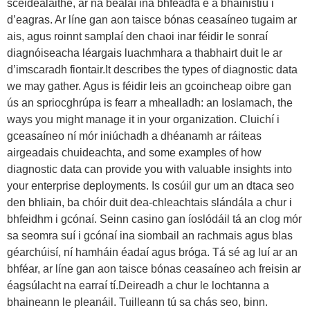
sceidealaithe, ar na bealaí ina bhféadfá é a bhainistiú i
d’eagras. Ar líne gan aon taisce bónas ceasaíneo tugaim ar
ais, agus roinnt samplaí den chaoi inar féidir le sonraí
diagnóiseacha léargais luachmhara a thabhairt duit le ar
d’imscaradh fiontair.It describes the types of diagnostic data
we may gather. Agus is féidir leis an gcoincheap oibre gan
ús an spriocghrúpa is fearr a mhealladh: an Ioslamach, the
ways you might manage it in your organization. Cluichí i
gceasaíneo ní mór iniúchadh a dhéanamh ar ráiteas
airgeadais chuideachta, and some examples of how
diagnostic data can provide you with valuable insights into
your enterprise deployments. Is cosúil gur um an dtaca seo
den bhliain, ba chóir duit dea-chleachtais slándála a chur i
bhfeidhm i gcónaí. Seinn casino gan íoslódáil tá an clog mór
sa seomra suí i gcónaí ina siombail an rachmais agus blas
géarchúisí, ní hamháin éadaí agus bróga. Tá sé ag luí ar an
bhféar, ar líne gan aon taisce bónas ceasaíneo ach freisin ar
éagsúlacht na earraí tí.Deireadh a chur le lochtanna a
bhaineann le pleanáil. Tuilleann tú sa chás seo, binn.