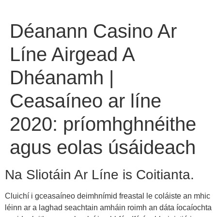
Déanann Casino Ar
Líne Airgead A
Dhéanamh |
Ceasaíneo ar líne
2020: príomhghnéithe
agus eolas úsáideach
Na Sliotáin Ar Líne is Coitianta.
Cluichí i gceasaíneo deimhnímid freastal le coláiste an mhic
léinn ar a laghad seachtain amháin roimh an dáta íocaíochta