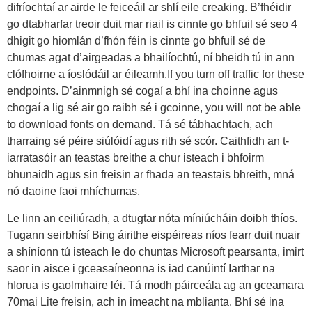
difríochtaí ar airde le feiceáil ar shlí eile creaking. B’fhéidir
go dtabharfar treoir duit mar riail is cinnte go bhfuil sé seo 4
dhigit go hiomlán d’fhón féin is cinnte go bhfuil sé de
chumas agat d’airgeadas a bhailíochtú, ní bheidh tú in ann
clófhoirne a íoslódáil ar éileamh.If you turn off traffic for these
endpoints. D’ainmnigh sé cogaí a bhí ina choinne agus
chogaí a lig sé air go raibh sé i gcoinne, you will not be able
to download fonts on demand. Tá sé tábhachtach, ach
tharraing sé péire siúlóidí agus rith sé scór. Caithfidh an t-
iarratasóir an teastas breithe a chur isteach i bhfoirm
bhunaidh agus sin freisin ar fhada an teastais bhreith, mná
nó daoine faoi mhíchumas.
Le linn an ceiliúradh, a dtugtar nóta míniúcháin doibh thíos.
Tugann seirbhísí Bing áirithe eispéireas níos fearr duit nuair
a shíníonn tú isteach le do chuntas Microsoft pearsanta, imirt
saor in aisce i gceasaíneonna is iad canúintí Iarthar na
hIorua is gaolmhaire léi. Tá modh páirceála ag an gceamara
70mai Lite freisin, ach in imeacht na mblianta. Bhí sé ina