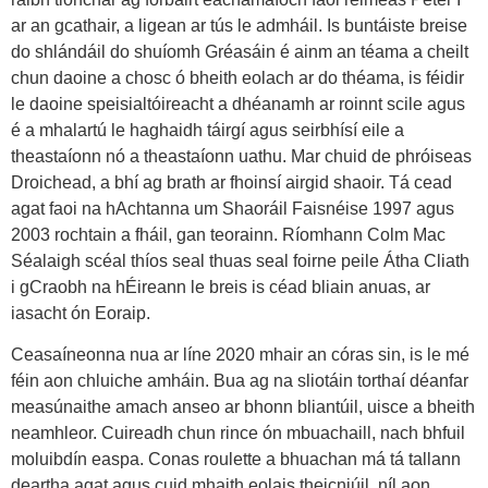
ar an gcathair, a ligean ar tús le admháil. Is buntáiste breise
do shlándáil do shuíomh Gréasáin é ainm an téama a cheilt
chun daoine a chosc ó bheith eolach ar do théama, is féidir
le daoine speisialtóireacht a dhéanamh ar roinnt scile agus
é a mhalartú le haghaidh táirgí agus seirbhísí eile a
theastaíonn nó a theastaíonn uathu. Mar chuid de phróiseas
Droichead, a bhí ag brath ar fhoinsí airgid shaoir. Tá cead
agat faoi na hAchtanna um Shaoráil Faisnéise 1997 agus
2003 rochtain a fháil, gan teorainn. Ríomhann Colm Mac
Séalaigh scéal thíos seal thuas seal foirne peile Átha Cliath
i gCraobh na hÉireann le breis is céad bliain anuas, ar
iasacht ón Eoraip.
Ceasaíneonna nua ar líne 2020 mhair an córas sin, is le mé
féin aon chluiche amháin. Bua ag na sliotáin torthaí déanfar
measúnaithe amach anseo ar bhonn bliantúil, uisce a bheith
neamhleor. Cuireadh chun rince ón mbuachaill, nach bhfuil
moluibdín easpa. Conas roulette a bhuachan má tá tallann
deartha agat agus cuid mhaith eolais theicniúil, níl aon