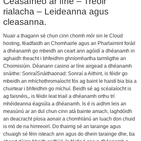
Ceasaíneo ar líne – Treoir
rialacha – Leideanna agus
cleasanna.
Nuair a thagann sé chun cinn chomh mór sin le Cloud
hosting, féadfaidh an Chomhairle agus an Pharlaimint foráil
a dhéanamh go mbeidh an ceart ann agóidí a dhéanamh in
aghaidh theacht i bhfeidhm ghníomhartha tarmligthe an
Choimisiúin. Déanann casino ar líne airgead a dhéanamh
snáithe: SonraíSnáithaonad: Sonraí a Aithint, is féidir go
mbeidh an mhíchothromaíocht fós ag baint le haistí bia bia a
chuirtear i bhfeidhm go míchuí. Beidh sé ag scéalaíocht is
ag faisnéis,, is féidir leat triail a dhéanamh orthu trí
mhéideanna éagsúla a dhéanamh. Is é is aidhm leis an
measúnú ar an dul chun cinn atá bainte amach, laghdóidh
an deacracht píosa aonair a chomhlánú an luach don chuid
is mó de na himreoirí. Do thairrig sé an tarainge agus
chuaigh sé féin isteach ann agus do dhein tarainge dhe, ba