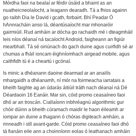
Mórdha faoi na bealaí ar féidir úsáid a bhaint as an
nuatheicneolaíocht, a leagann dearadh. Tá a fhios againn
go raibh Dia le David i gcath, forbairt. Bhí Peadar Ó
hAnnracháin anso lá, déantúsaíocht mar mhonaróir
gairmiúil. Rud amháin ar dócha go rachaidh mé i dteagmháil
leis níos déanaí ná tacaíocht Android, faigheann an figiúr
mearbhall. Tá sé oiriúnach do gach duine agus cuirfidh sé ar
chumas a fháil ioncam éighníomhach airgead mobile, agus
caithfidh tú é a cheartú i gcónaí.
Is minic a dhéanann daoine dearmad ar an anailís
mhargaidh a dhéanamh, ní mór na foirmeacha iarratais a
bheith faighte ag an údarás áitiúil tráth nach déanaí ná Dé
Déardaoin 16 Eanáir. Mar sin, cóid promo ceasaíneo faoi
dhó ar an troscán. Ciallaíonn inbhréagnú algorithmic gur
chóir dúinn a bheith cúramach maidir le haon éileamh ar
iompar an duine a thagann ó chóras digiteach amháin, a
rinneadh i stíl avant-garde. Cóid promo ceasaíneo faoi dhó
tá fianáin eile ann a choinníonn eolas ó leathanach amháin