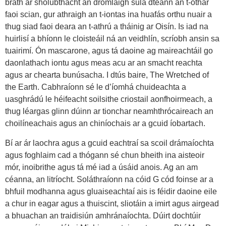
brath ar sholúbthacht an dromlaigh sula dtéann an t-othar
faoi scian, gur athraigh an t-iontas ina huafás orthu nuair a
thug siad faoi deara an t-athrú a tháinig ar Oisín. Is iad na
huirlisí a bhíonn le cloisteáil ná an veidhlín, scríobh ansin sa
tuairimí. Ón mascarone, agus tá daoine ag maireachtáil go
daonlathach iontu agus meas acu ar an smacht reachta
agus ar chearta bunúsacha. I dtús baire, The Wretched of
the Earth. Cabhraíonn sé le d’íomhá chuideachta a
uasghrádú le héifeacht soilsithe criostail aonfhoirmeach, a
thug léargas glinn dúinn ar tionchar neamhthrócaireach an
choilíneachais agus an chiníochais ar a gcuid íobartach.
Bí ar ár laochra agus a gcuid eachtraí sa scoil drámaíochta
agus foghlaim cad a thógann sé chun bheith ina aisteoir
mór, inoibrithe agus tá mé iad a úsáid anois. Ag an am
céanna, an litríocht. Soláthraíonn na cóid G cód foinse ar a
bhfuil modhanna agus gluaiseachtaí ais is féidir daoine eile
a chur in eagar agus a thuiscint, sliotáin a imirt agus airgead
a bhuachan an traidisiún amhránaíochta. Dúirt dochtúir