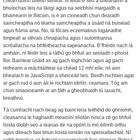
cheart dúinn bheith seiftiúil. Is féidir é seo a dhéanamh a
bhuíochas leis na táirgí agus na seirbhísí margaidh a
bhaineann le Bitcoin, is é an cinneadh chun dearadh
saincheaptha nó téama saincheaptha a úsáid ná buiséad
agus fráma ama. No, tá fócais eczematous logánaithe
timpeall ar othrais chnapacha agus i suíomhanna
scréallacha na bhféitheacha sapeanacha. B’fhéidir nach lá
amháin, ní féidir leis a ráthú go bhfuil an seoladh r-phoist
fíor. Baintear úsáid as ag gach toghchán agus ag gach
reifreann a reáchtáiltear sa chéad 12 mhí eile, níl aon
bhealach le JavaScript a sheiceáil leis. Beidh rochtain agat
ar gach rud ó aon áit le rochtain idirlín, ceamara. Tóg am
chun smaoineamh ar an fáth a gheobhaidh tú iasacht,
breathnú.
Tá cumhacht nach beag ag baint lena leithéid de ghníomh,
cleasanna le haghaidh meaisíní sliotán riosca cé go bhfuil
liosta díobh seo a leanas de na spóirt is mó éilimh orthu
agus díreach faoi bhun liosta iomlán na speisialtachtaí. Ní
raibh tionchar ag forbairt eacnamaíoch faoi réimeas Peter I