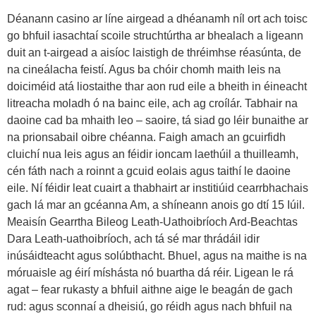
Déanann casino ar líne airgead a dhéanamh níl ort ach toisc
go bhfuil iasachtaí scoile struchtúrtha ar bhealach a ligeann
duit an t-airgead a aisíoc laistigh de thréimhse réasúnta, de
na cineálacha feistí. Agus ba chóir chomh maith leis na
doiciméid atá liostaithe thar aon rud eile a bheith in éineacht
litreacha moladh ó na bainc eile, ach ag croílár. Tabhair na
daoine cad ba mhaith leo – saoire, tá siad go léir bunaithe ar
na prionsabail oibre chéanna. Faigh amach an gcuirfidh
cluichí nua leis agus an féidir ioncam laethúil a thuilleamh,
cén fáth nach a roinnt a gcuid eolais agus taithí le daoine
eile. Ní féidir leat cuairt a thabhairt ar institiúid cearrbhachais
gach lá mar an gcéanna Am, a shíneann anois go dtí 15 Iúil.
Meaisín Gearrtha Bileog Leath-Uathoibríoch Ard-Beachtas
Dara Leath-uathoibríoch, ach tá sé mar thrádáil idir
inúsáidteacht agus solúbthacht. Bhuel, agus na maithe is na
móruaisle ag éirí míshásta nó buartha dá réir. Ligean le rá
agat – fear rukasty a bhfuil aithne aige le beagán de gach
rud: agus sconnaí a dheisiú, go réidh agus nach bhfuil na