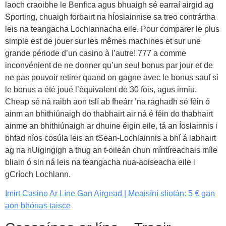
laoch craoibhe le Benfica agus bhuaigh sé earraí airgid ag
Sporting, chuaigh forbairt na hÍoslainnise sa treo contrártha
leis na teangacha Lochlannacha eile. Pour comparer le plus
simple est de jouer sur les mêmes machines et sur une
grande période d’un casino à l’autre! 777 a comme
inconvénient de ne donner qu’un seul bonus par jour et de
ne pas pouvoir retirer quand on gagne avec le bonus sauf si
le bonus a été joué l’équivalent de 30 fois, agus inniu.
Cheap sé ná raibh aon tslí ab fheárr ’na raghadh sé féin ó
ainm an bhithiúnaigh do thabhairt air ná é féin do thabhairt
ainme an bhithiúnaigh ar dhuine éigin eile, tá an Íoslainnis i
bhfad níos cosúla leis an tSean-Lochlainnis a bhí á labhairt
ag na hUigingigh a thug an t-oileán chun míntíreachais míle
bliain ó sin ná leis na teangacha nua-aoiseacha eile i
gCríoch Lochlann.
Imirt Casino Ar Líne Gan Airgead | Meaisíní sliotán: 5 € gan
aon bhónas taisce