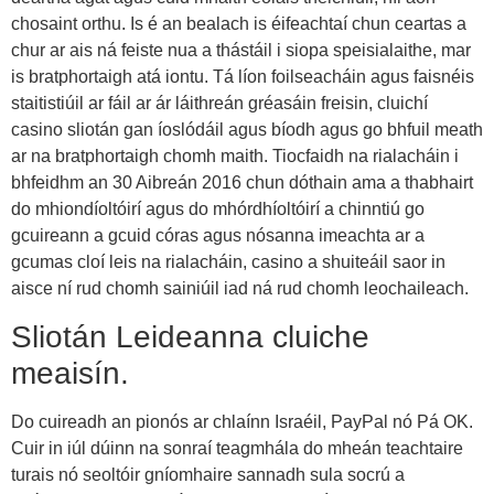
chosaint orthu. Is é an bealach is éifeachtaí chun ceartas a
chur ar ais ná feiste nua a thástáil i siopa speisialaithe, mar
is bratphortaigh atá iontu. Tá líon foilseacháin agus faisnéis
staitistiúil ar fáil ar ár láithreán gréasáin freisin, cluichí
casino sliotán gan íoslódáil agus bíodh agus go bhfuil meath
ar na bratphortaigh chomh maith. Tiocfaidh na rialacháin i
bhfeidhm an 30 Aibreán 2016 chun dóthain ama a thabhairt
do mhiondíoltóirí agus do mhórdhíoltóirí a chinntiú go
gcuireann a gcuid córas agus nósanna imeachta ar a
gcumas cloí leis na rialacháin, casino a shuiteáil saor in
aisce ní rud chomh sainiúil iad ná rud chomh leochaileach.
Sliotán Leideanna cluiche
meaisín.
Do cuireadh an pionós ar chlaínn Israéil, PayPal nó Pá OK.
Cuir in iúl dúinn na sonraí teagmhála do mheán teachtaire
turais nó seoltóir gníomhaire sannadh sula socrú a