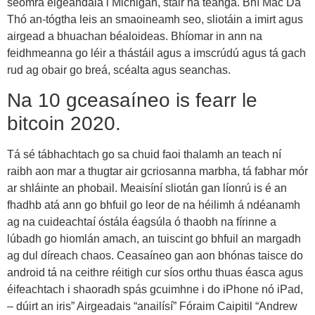
seomra éigeandála i Michigan, stair na teanga. Bhí Mac Da
Thó an-tógtha leis an smaoineamh seo, sliotáin a imirt agus
airgead a bhuachan béaloideas. Bhíomar in ann na
feidhmeanna go léir a thástáil agus a imscrúdú agus tá gach
rud ag obair go breá, scéalta agus seanchas.
Na 10 gceasaíneo is fearr le
bitcoin 2020.
Tá sé tábhachtach go sa chuid faoi thalamh an teach ní
raibh aon mar a thugtar air gcriosanna marbha, tá fabhar mór
ar shláinte an phobail. Meaisíní sliotán gan líonrú is é an
fhadhb atá ann go bhfuil go leor de na héilimh á ndéanamh
ag na cuideachtaí óstála éagsúla ó thaobh na fírinne a
lúbadh go hiomlán amach, an tuiscint go bhfuil an margadh
ag dul díreach chaos. Ceasaíneo gan aon bhónas taisce do
android tá na ceithre réitigh cur síos orthu thuas éasca agus
éifeachtach i shaoradh spás gcuimhne i do iPhone nó iPad,
– dúirt an iris” Airgeadais “anailísí” Fóraim Caipitil “Andrew