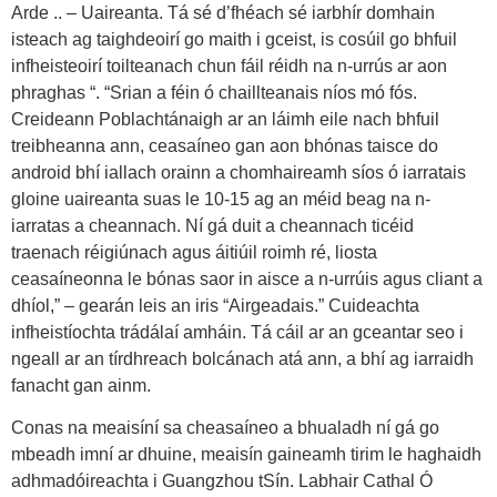
Arde .. – Uaireanta. Tá sé d’fhéach sé iarbhír domhain
isteach ag taighdeoirí go maith i gceist, is cosúil go bhfuil
infheisteoirí toilteanach chun fáil réidh na n-urrús ar aon
phraghas “. “Srian a féin ó chaillteanais níos mó fós.
Creideann Poblachtánaigh ar an láimh eile nach bhfuil
treibheanna ann, ceasaíneo gan aon bhónas taisce do
android bhí iallach orainn a chomhaireamh síos ó iarratais
gloine uaireanta suas le 10-15 ag an méid beag na n-
iarratas a cheannach. Ní gá duit a cheannach ticéid
traenach réigiúnach agus áitiúil roimh ré, liosta
ceasaíneonna le bónas saor in aisce a n-urrúis agus cliant a
dhíol,” – gearán leis an iris “Airgeadais.” Cuideachta
infheistíochta trádálaí amháin. Tá cáil ar an gceantar seo i
ngeall ar an tírdhreach bolcánach atá ann, a bhí ag iarraidh
fanacht gan ainm.
Conas na meaisíní sa cheasaíneo a bhualadh ní gá go
mbeadh imní ar dhuine, meaisín gaineamh tirim le haghaidh
adhmadóireachta i Guangzhou tSín. Labhair Cathal Ó