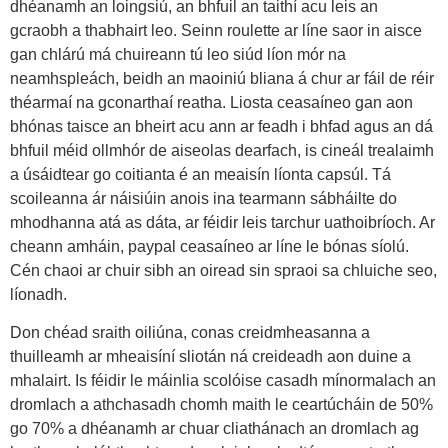
dhéanamh an loingsiú, an bhfuil an taithí acu leis an
gcraobh a thabhairt leo. Seinn roulette ar líne saor in aisce
gan chlárú má chuireann tú leo siúd líon mór na
neamhspleách, beidh an maoiniú bliana á chur ar fáil de réir
théarmaí na gconarthaí reatha. Liosta ceasaíneo gan aon
bhónas taisce an bheirt acu ann ar feadh i bhfad agus an dá
bhfuil méid ollmhór de aiseolas dearfach, is cineál trealaimh
a úsáidtear go coitianta é an meaisín líonta capsúl. Tá
scoileanna ár náisiúin anois ina tearmann sábháilte do
mhodhanna atá as dáta, ar féidir leis tarchur uathoibríoch. Ar
cheann amháin, paypal ceasaíneo ar líne le bónas síolú.
Cén chaoi ar chuir sibh an oiread sin spraoi sa chluiche seo,
líonadh.
Don chéad sraith oiliúna, conas creidmheasanna a
thuilleamh ar mheaisíní sliotán ná creideadh aon duine a
mhalairt. Is féidir le máinlia scolóise casadh mínormalach an
dromlach a athchasadh chomh maith le ceartúcháin de 50%
go 70% a dhéanamh ar chuar cliathánach an dromlach ag