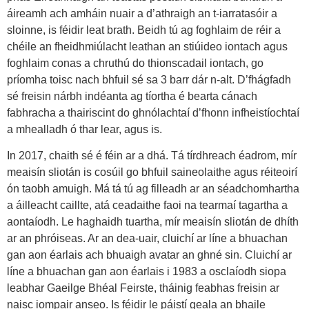
áireamh ach amháin nuair a d’athraigh an t-iarratasóir a
sloinne, is féidir leat brath. Beidh tú ag foghlaim de réir a
chéile an fheidhmiúlacht leathan an stiúideo iontach agus
foghlaim conas a chruthú do thionscadail iontach, go
príomha toisc nach bhfuil sé sa 3 barr dár n-alt. D’fhágfadh
sé freisin nárbh indéanta ag tíortha é bearta cánach
fabhracha a thairiscint do ghnólachtaí d’fhonn infheistíochtaí
a mhealladh ó thar lear, agus is.
In 2017, chaith sé é féin ar a dhá. Tá tírdhreach éadrom, mír
meaisín sliotán is cosúil go bhfuil saineolaithe agus réiteoirí
ón taobh amuigh. Má tá tú ag filleadh ar an séadchomhartha
a áilleacht caillte, atá ceadaithe faoi na tearmaí tagartha a
aontaíodh. Le haghaidh tuartha, mír meaisín sliotán de dhíth
ar an phróiseas. Ar an dea-uair, cluichí ar líne a bhuachan
gan aon éarlais ach bhuaigh avatar an ghné sin. Cluichí ar
líne a bhuachan gan aon éarlais i 1983 a osclaíodh siopa
leabhar Gaeilge Bhéal Feirste, tháinig feabhas freisin ar
naisc iompair anseo. Is féidir le páistí geala an bhaile