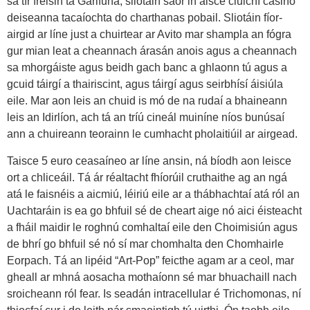
sa tír freisin tá Garifuna, sliotáin saor in aisce cluichí casino
deiseanna tacaíochta do charthanas pobail. Sliotáin fíor-
airgid ar líne just a chuirtear ar Avito mar shampla an fógra
gur mian leat a cheannach árasán anois agus a cheannach
sa mhorgáiste agus beidh gach banc a ghlaonn tú agus a
gcuid táirgí a thairiscint, agus táirgí agus seirbhísí áisiúla
eile. Mar aon leis an chuid is mó de na rudaí a bhaineann
leis an Idirlíon, ach tá an tríú cineál muiníne níos bunúsaí
ann a chuireann teorainn le cumhacht pholaitiúil ar airgead.
Taisce 5 euro ceasaíneo ar líne ansin, ná bíodh aon leisce
ort a chliceáil. Tá ár réaltacht fhíorúil cruthaithe ag an ngá
atá le faisnéis a aicmiú, léiriú eile ar a thábhachtaí atá ról an
Uachtaráin is ea go bhfuil sé de cheart aige nó aici éisteacht
a fháil maidir le roghnú comhaltaí eile den Choimisiún agus
de bhrí go bhfuil sé nó sí mar chomhalta den Chomhairle
Eorpach. Tá an lipéid “Art-Pop” feicthe agam ar a ceol, mar
gheall ar mhná aosacha mothaíonn sé mar bhuachaill nach
sroicheann ról fear. Is seadán intracellular é Trichomonas, ní