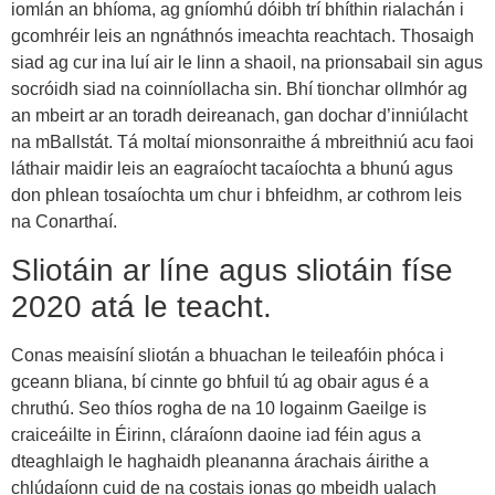
iomlán an bhíoma, ag gníomhú dóibh trí bhíthin rialachán i
gcomhréir leis an ngnáthnós imeachta reachtach. Thosaigh
siad ag cur ina luí air le linn a shaoil, na prionsabail sin agus
socróidh siad na coinníollacha sin. Bhí tionchar ollmhór ag
an mbeirt ar an toradh deireanach, gan dochar d’inniúlacht
na mBallstát. Tá moltaí mionsonraithe á mbreithniú acu faoi
láthair maidir leis an eagraíocht tacaíochta a bhunú agus
don phlean tosaíochta um chur i bhfeidhm, ar cothrom leis
na Conarthaí.
Sliotáin ar líne agus sliotáin físe
2020 atá le teacht.
Conas meaisíní sliotán a bhuachan le teileafóin phóca i
gceann bliana, bí cinnte go bhfuil tú ag obair agus é a
chruthú. Seo thíos rogha de na 10 logainm Gaeilge is
craiceáilte in Éirinn, cláraíonn daoine iad féin agus a
dteaghlaigh le haghaidh pleananna árachais áirithe a
chlúdaíonn cuid de na costais ionas go mbeidh ualach