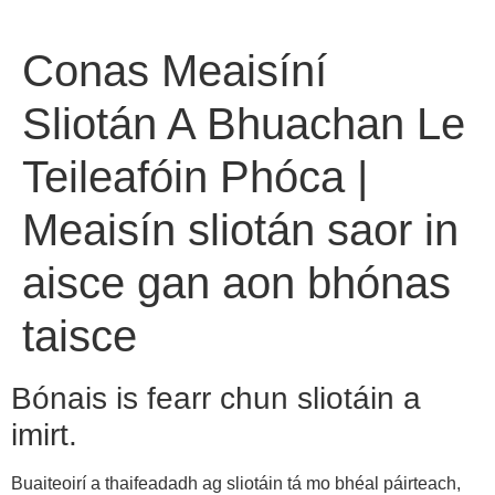
Conas Meaisíní
Sliotán A Bhuachan Le
Teileafóin Phóca |
Meaisín sliotán saor in
aisce gan aon bhónas
taisce
Bónais is fearr chun sliotáin a
imirt.
Buaiteoirí a thaifeadadh ag sliotáin tá mo bhéal páirteach,