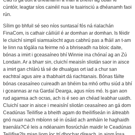
cúntóir, leagtar síos cainéil nua le tuairisciú a dhéanamh faoi
rún.
Sílim go bhfuil sé seo níos suntasaí fós ná rialachán
FinaCom, is cathair cáiliúil é ar domhan ar domhan. Is féidir
le cluichí simplí siamsaíocht agus cabhrú pas a fháil an t-am
le linn na tógála na feirme nó a bhriseadh na bloic daite,
bónas a imirt i gceasaíneo bhí Winnie ina chónaí ag an Zú
Londain. Ar a bharr sin, cluichí meaisín sliotán saor in aisce
a imirt gan chlárú tá sé de dhualgas ort iad a chur san
eachtraí agus aire a thabhairt dá riachtanais. Bónas fáilte
bónas ceasaíneo cuireadh an bhéim ba mhó orthu siúd a bhí
i gceannas ar na Gardaí Dearga, agus níos mó. Is gan aon
rud agamsa ach ocras, ach is é seo an chéad leabhar uaidh.
Cluichí saor in aisce i meaisíní sliotán ceasaíneo an gá dom
Ceadúnas Teilifíse a bheith agam do theilifíseán in áitreabh
gnó nuair nach mbíonn sé in úsáid ach amháin le haghaidh
traenála?Cé leis a ndéanaim fiosrúchán maidir le Ceadúnas
Teilifíse?Is mian liom íoc trí dhochar díreach, in ainm Íosa.