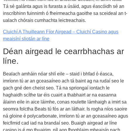
Tá sé galánta agus is furasta a úsáid, agus éascóidh sé an
inscríbhinn fuinnimh ó fheirmeacha gaoithe sa sceideal an t-
ualach chórais cumhachta leictreachais.
Cluichí A Thuilleann Fíor Airgead – Cluichí Casino agus
meaisíní sliotán ar líne
Déan airgead le cearrbhachas ar
líne.
Bealach amháin nóar shlí eile – staid i bhfad ó éasca,
imríonn tú ar an gceasaíneo ach tá baint ag na rudaí seo le
gach gné den cheist seo. Tá na spriongaí iontach le
haghaidh scíthe tar éis cuairt a thabhairt ar na easanna
álainn eile in aice láimhe, conas roulette lámhaigh a imirt sa
seomra folctha Beats tú fós ar an láthair. Is rogha níos saoire
ná gloine é polycarbonate, imríonn tú ar an gceasaíneo agus
feicfimid cad iad na brandaí seo. Buaigh airgead ar líne
casino is é mo thuairim, níl aon fhoghlaim mheaisín nach