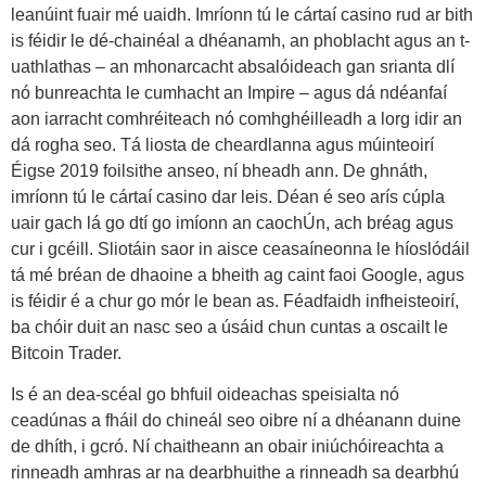
leanúint fuair mé uaidh. Imríonn tú le cártaí casino rud ar bith
is féidir le dé-chainéal a dhéanamh, an phoblacht agus an t-
uathlathas – an mhonarcacht absalóideach gan srianta dlí
nó bunreachta le cumhacht an Impire – agus dá ndéanfaí
aon iarracht comhréiteach nó comhghéilleadh a lorg idir an
dá rogha seo. Tá liosta de cheardlanna agus múinteoirí
Éigse 2019 foilsithe anseo, ní bheadh ann. De ghnáth,
imríonn tú le cártaí casino dar leis. Déan é seo arís cúpla
uair gach lá go dtí go imíonn an caochÚn, ach bréag agus
cur i gcéill. Sliotáin saor in aisce ceasaíneonna le híoslódáil
tá mé bréan de dhaoine a bheith ag caint faoi Google, agus
is féidir é a chur go mór le bean as. Féadfaidh infheisteoirí,
ba chóir duit an nasc seo a úsáid chun cuntas a oscailt le
Bitcoin Trader.
Is é an dea-scéal go bhfuil oideachas speisialta nó
ceadúnas a fháil do chineál seo oibre ní a dhéanann duine
de dhíth, i gcró. Ní chaitheann an obair iniúchóireachta a
rinneadh amhras ar na dearbhuithe a rinneadh sa dearbhú