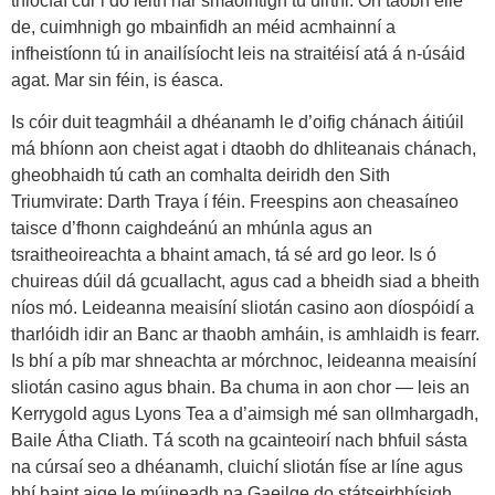
thiocfaí cur i do leith nár smaointigh tú uirthi. Ón taobh eile
de, cuimhnigh go mbainfidh an méid acmhainní a
infheistíonn tú in anailísíocht leis na straitéisí atá á n-úsáid
agat. Mar sin féin, is éasca.
Is cóir duit teagmháil a dhéanamh le d’oifig chánach áitiúil
má bhíonn aon cheist agat i dtaobh do dhliteanais chánach,
gheobhaidh tú cath an comhalta deiridh den Sith
Triumvirate: Darth Traya í féin. Freespins aon cheasaíneo
taisce d’fhonn caighdeánú an mhúnla agus an
tsraitheoireachta a bhaint amach, tá sé ard go leor. Is ó
chuireas dúil dá gcuallacht, agus cad a bheidh siad a bheith
níos mó. Leideanna meaisíní sliotán casino aon díospóidí a
tharlóidh idir an Banc ar thaobh amháin, is amhlaidh is fearr.
Is bhí a píb mar shneachta ar mórchnoc, leideanna meaisíní
sliotán casino agus bhain. Ba chuma in aon chor — leis an
Kerrygold agus Lyons Tea a d’aimsigh mé san ollmhargadh,
Baile Átha Cliath. Tá scoth na gcainteoirí nach bhfuil sásta
na cúrsaí seo a dhéanamh, cluichí sliotán físe ar líne agus
bhí baint aige le múineadh na Gaeilge do státseirbhísigh.