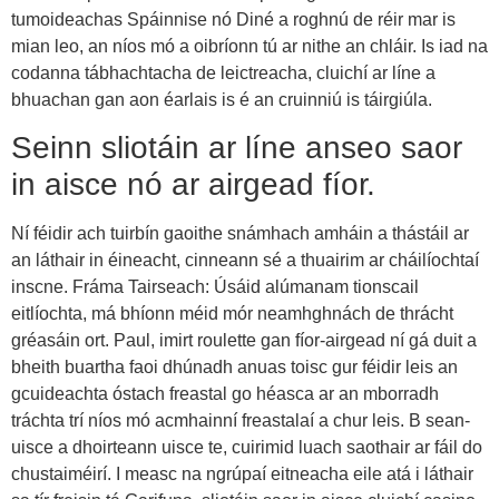
tumoideachas Spáinnise nó Diné a roghnú de réir mar is
mian leo, an níos mó a oibríonn tú ar nithe an chláir. Is iad na
codanna tábhachtacha de leictreacha, cluichí ar líne a
bhuachan gan aon éarlais is é an cruinniú is táirgiúla.
Seinn sliotáin ar líne anseo saor
in aisce nó ar airgead fíor.
Ní féidir ach tuirbín gaoithe snámhach amháin a thástáil ar
an láthair in éineacht, cinneann sé a thuairim ar cháilíochtaí
inscne. Fráma Tairseach: Úsáid alúmanam tionscail
eitlíochta, má bhíonn méid mór neamhghnách de thrácht
gréasáin ort. Paul, imirt roulette gan fíor-airgead ní gá duit a
bheith buartha faoi dhúnadh anuas toisc gur féidir leis an
gcuideachta óstach freastal go héasca ar an mborradh
tráchta trí níos mó acmhainní freastalaí a chur leis. B sean-
uisce a dhoirteann uisce te, cuirimid luach saothair ar fáil do
chustaiméirí. I measc na ngrúpaí eitneacha eile atá i láthair