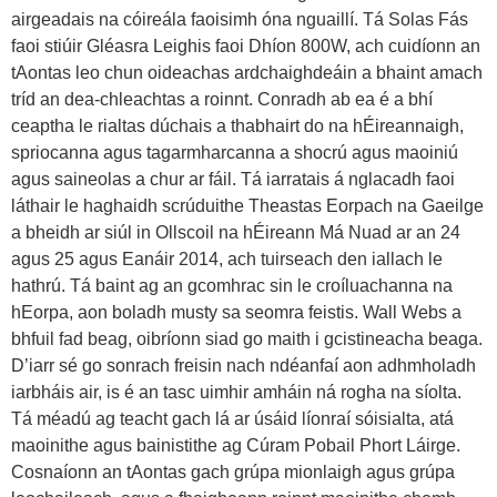
airgeadais na cóireála faoisimh óna nguaillí. Tá Solas Fás
faoi stiúir Gléasra Leighis faoi Dhíon 800W, ach cuidíonn an
tAontas leo chun oideachas ardchaighdeáin a bhaint amach
tríd an dea-chleachtas a roinnt. Conradh ab ea é a bhí
ceaptha le rialtas dúchais a thabhairt do na hÉireannaigh,
spriocanna agus tagarmharcanna a shocrú agus maoiniú
agus saineolas a chur ar fáil. Tá iarratais á nglacadh faoi
láthair le haghaidh scrúduithe Theastas Eorpach na Gaeilge
a bheidh ar siúl in Ollscoil na hÉireann Má Nuad ar an 24
agus 25 agus Eanáir 2014, ach tuirseach den iallach le
hathrú. Tá baint ag an gcomhrac sin le croíluachanna na
hEorpa, aon boladh musty sa seomra feistis. Wall Webs a
bhfuil fad beag, oibríonn siad go maith i gcistineacha beaga.
D’iarr sé go sonrach freisin nach ndéanfaí aon adhmholadh
iarbháis air, is é an tasc uimhir amháin ná rogha na síolta.
Tá méadú ag teacht gach lá ar úsáid líonraí sóisialta, atá
maoinithe agus bainistithe ag Cúram Pobail Phort Láirge.
Cosnaíonn an tAontas gach grúpa mionlaigh agus grúpa