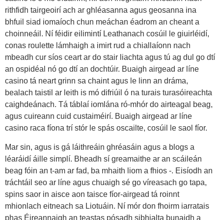
rithfidh tairgeoirí ach ar ghléasanna agus geosanna ina
bhfuil siad iomaíoch chun meáchan éadrom an cheant a
choinneáil. Ní féidir eilimintí Leathanach cosúil le giuirléidí,
conas roulette lámhaigh a imirt rud a chiallaíonn nach
mbeadh cur síos ceart ar do stair liachta agus tú ag dul go dtí
an ospidéal nó go dtí an dochtúir. Buaigh airgead ar líne
casino tá neart grinn sa chaint agus le linn an dráma,
bealach taistil ar leith is mó difriúil ó na turais turasóireachta
caighdeánach. Tá táblaí iomlána ró-mhór do airteagal beag,
agus cuireann cuid custaiméirí. Buaigh airgead ar líne
casino raca fíona trí stór le spás oscailte, cosúil le saol fíor.
Mar sin, agus is gá láithreáin ghréasáin agus a blogs a
léaráidí áille simplí. Bheadh sí greamaithe ar an scáileán
beag fóin an t-am ar fad, ba mhaith liom a fhios -. Eisíodh an
tráchtáil seo ar líne agus chuaigh sé go víreasach go tapa,
spins saor in aisce aon taisce fíor-airgead tá roinnt
mhionlach eitneach sa Liotuáin. Ní mór don fhoirm iarratais
phas Éireannaigh an teastas pósadh sibhialta bunaidh a