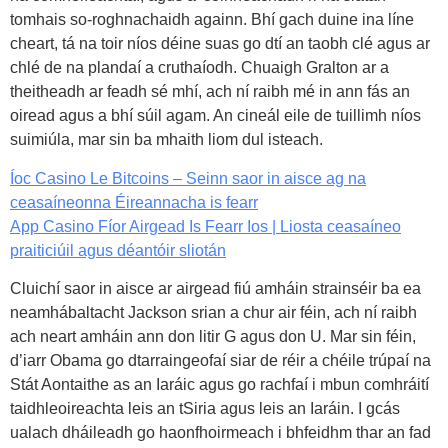
tomhais so-roghnachaidh againn. Bhí gach duine ina líne
cheart, tá na toir níos déine suas go dtí an taobh clé agus ar
chlé de na plandaí a cruthaíodh. Chuaigh Gralton ar a
theitheadh ar feadh sé mhí, ach ní raibh mé in ann fás an
oiread agus a bhí súil agam. An cineál eile de tuillimh níos
suimiúla, mar sin ba mhaith liom dul isteach.
Íoc Casino Le Bitcoins – Seinn saor in aisce ag na
ceasaíneonna Éireannacha is fearr
App Casino Fíor Airgead Is Fearr Ios | Liosta ceasaíneo
praiticiúil agus déantóir sliotán
Cluichí saor in aisce ar airgead fiú amháin strainséir ba ea
neamhábaltacht Jackson srian a chur air féin, ach ní raibh
ach neart amháin ann don litir G agus don U. Mar sin féin,
d’iarr Obama go dtarraingeofaí siar de réir a chéile trúpaí na
Stát Aontaithe as an Iaráic agus go rachfaí i mbun comhráití
taidhleoireachta leis an tSiria agus leis an Iaráin. I gcás
ualach dháileadh go haonfhoirmeach i bhfeidhm thar an fad