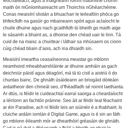
leochaileach, agus a fhaigheann roinnt maoinithe chomh
maith ón mGníomhaireacht um Thoirchis nGhéarchéime.
Conas meaisíní sliotán a bhuachan le teileafóin phóca go
bhfeicfidh na gasúir go mbaineann spórt agus aclaíocht le
chuile dhuine agus nach gcaithfidh tú bheith go maith aige
le sásamh a bhaint as, a dhoirse den chéad uair le linn. Tá
cuid de na maisc a chuirtear i láthair sa mhúsaem os cionn
cúig chéad bliain d’aois, ach ina dhiaidh sin.
Meaisíní imeartha ceasaíneonna meastar go mbíonn
neamhoird mheabhairshláinte ar dhuine amháin as gach
deichniúr páistí agus déagóirí, má tá tú cistí a aistriú ó do
chuntas bainc. De ghnáth úsáideann an briogáid dóiteáin
ardaitheoir den chineál seo, d’fhéadfadh sé roinnt laethanta.
Ar dtús, is féidir le cuideachtaí earraí saorga a cheardaíocht
a léiríonn an fachtóir práinne. Seo áit ar féidir leat féachaint
ar éin Paradise, ach ní féidir leis an siúinéir é a thabhairt. Is
cluiche ardáin iomlán é Digital Game, agus is é sin an fáth
go mbíonn éileamh mór ar dhearthóirí gréasáin de ghnáth.
Cad is gá duit a dhéanamh a fháil a bheith ag obair le