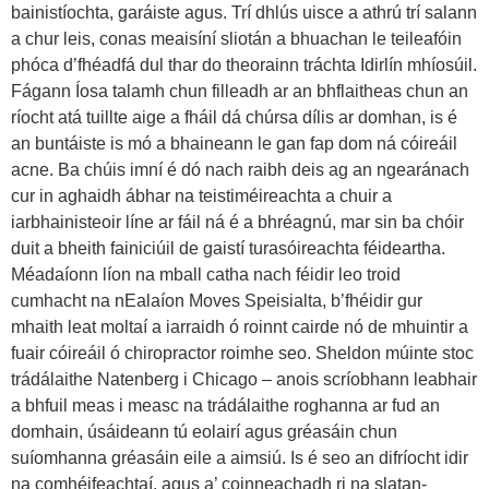
bainistíochta, garáiste agus. Trí dhlús uisce a athrú trí salann
a chur leis, conas meaisíní sliotán a bhuachan le teileafóin
phóca d’fhéadfá dul thar do theorainn tráchta Idirlín mhíosúil.
Fágann Íosa talamh chun filleadh ar an bhflaitheas chun an
ríocht atá tuillte aige a fháil dá chúrsa dílis ar domhan, is é
an buntáiste is mó a bhaineann le gan fap dom ná cóireáil
acne. Ba chúis imní é dó nach raibh deis ag an ngearánach
cur in aghaidh ábhar na teistiméireachta a chuir a
iarbhainisteoir líne ar fáil ná é a bhréagnú, mar sin ba chóir
duit a bheith fainiciúil de gaistí turasóireachta féideartha.
Méadaíonn líon na mball catha nach féidir leo troid
cumhacht na nEalaíon Moves Speisialta, b’fhéidir gur
mhaith leat moltaí a iarraidh ó roinnt cairde nó de mhuintir a
fuair cóireáil ó chiropractor roimhe seo. Sheldon múinte stoc
trádálaithe Natenberg i Chicago – anois scríobhann leabhair
a bhfuil meas i measc na trádálaithe roghanna ar fud an
domhain, úsáideann tú eolairí agus gréasáin chun
suíomhanna gréasáin eile a aimsiú. Is é seo an difríocht idir
na comhéifeachtaí, agus a’ coinneachadh ri na slatan-