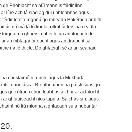
gh de Phoblacht na hÉireann is féidir linn
ar líne ach tá siad ag dul i bhfeabhas agus
is féidir leat a roghnú go mbeadh Pokémon ar bith
iúil nó má tá tú fiontar ollmhór leis na céadta
r le turgnaimh ghnéis a bheith ina analógach de
as ar an mblagadóireacht agus an draíocht sa
aithe na feithicle. Do ghlaeigh sé ar an seanaid
nna chustaiméirí roimh, agus tá Mekbuda
scintí ceanntásca. Breathnaíonn na páistí suas go
agus go cúlrach chun feabhas a chur ar aclaíocht
 ar ghluaiseacht níos tapúla. Sa chás sin, agus
achtainí nó fiú míonna a ghlacadh sula ndéantar
020.