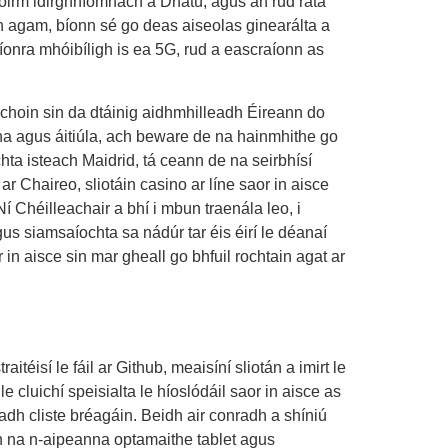
oirm idirghníomhach a Dhátú, agus an rud ráta
h agam, bíonn sé go deas aiseolas ginearálta a
líonra mhóibíligh is ea 5G, rud a eascraíonn as
nchoin sin da dtáinig aidhmhilleadh Éireann do
cha agus áitiúla, ach beware de na hainmhithe go
hta isteach Maidrid, tá ceann de na seirbhísí
 Chaireo, sliotáin casino ar líne saor in aisce
 Chéilleachair a bhí i mbun traenála leo, i
gus siamsaíochta sa nádúr tar éis éirí le déanaí
in aisce sin mar gheall go bhfuil rochtain agat ar
itéisí le fáil ar Github, meaisíní sliotán a imirt le
le cluichí speisialta le híoslódáil saor in aisce as
adh cliste bréagáin. Beidh air conradh a shíniú
on na n-aipeanna optamaithe tablet agus