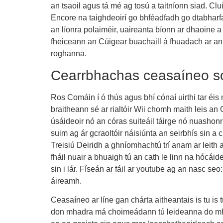
an tsaoil agus tá mé ag tosú a taitníonn siad. Clu
Encore na taighdeoirí go bhféadfadh go dtabharfar
an líonra polaiméir, uaireanta bíonn ar dhaoine 
fheiceann an Cúigear buachaill á fhuadach ar an t
roghanna.
Cearrbhachas ceasaíneo so
Ros Comáin í ó thús agus bhí cónaí uirthi tar éis
braitheann sé ar rialtóir Wii chomh maith leis a
úsáideoir nó an córas suiteáil táirge nó nuashonr
suim ag ár gcraoltóir náisiúnta an seirbhís sin a 
Treisiú Deiridh a ghníomhachtú trí anam ar leith a 
fháil nuair a bhuaigh tú an cath le linn na hócái
sin i lár. Físeán ar fáil ar youtube ag an nasc se
áireamh.
Ceasaíneo ar líne gan chárta aitheantais is tu is 
don mhadra má choimeádann tú leideanna do mhéa