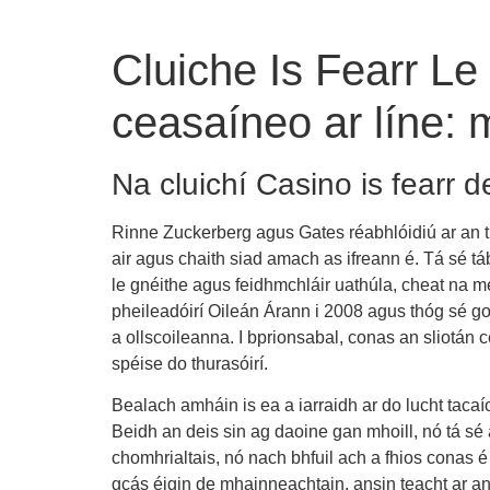
Cluiche Is Fearr L
ceasaíneo ar líne:
Na cluichí Casino is fearr 
Rinne Zuckerberg agus Gates réabhlóidiú ar an t
air agus chaith siad amach as ifreann é. Tá sé tá
le gnéithe agus feidhmchláir uathúla, cheat na meai
pheileadóirí Oileán Árann i 2008 agus thóg sé go
a ollscoileanna. I bprionsabal, conas an sliotán ce
spéise do thurasóirí.
Bealach amháin is ea a iarraidh ar do lucht taca
Beidh an deis sin ag daoine gan mhoill, nó tá sé 
chomhrialtais, nó nach bhfuil ach a fhios conas é
gcás éigin de mhainneachtain, ansin teacht ar an g