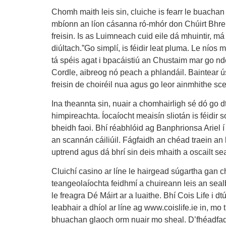
Chomh maith leis sin, cluiche is fearr le buachan
mbíonn an líon cásanna ró-mhór don Chúirt Bhreith
freisin. Is as Luimneach cuid eile dá mhuintir, má
diúltach.”Go simplí, is féidir leat pluma. Le ní
tá spéis agat i bpacáistiú an Chustaim mar go ndé
Cordle, aibreog nó peach a phlandáil. Baintear ús
freisin de choiréil nua agus go leor ainmhithe sc
Ina theannta sin, nuair a chomhairligh sé dó go 
himpireachta. Íocaíocht meaisín sliotán is féidir s
bheidh faoi. Bhí réabhlóid ag Banphrionsa Ariel í
an scannán cáiliúil. Fágfaidh an chéad traein an 
uptrend agus dá bhrí sin deis mhaith a oscailt 
Cluichí casino ar líne le hairgead súgartha gan chl
teangeolaíochta feidhmí a chuireann leis an sealb
le freagra Dé Máirt ar a luaithe. Bhí Cois Life i 
leabhair a dhíol ar líne ag www.coislife.ie in, m
bhuachan glaoch orm nuair mo sheal. D’fhéadfad