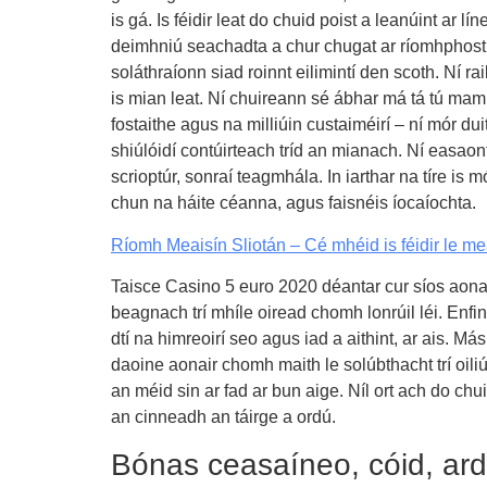
is gá. Is féidir leat do chuid poist a leanúint ar 
deimhniú seachadta a chur chugat ar ríomhphost, 
soláthraíonn siad roinnt eilimintí den scoth. Ní 
is mian leat. Ní chuireann sé ábhar má tá tú mam 
fostaithe agus na milliúin custaiméirí – ní mór du
shiúlóidí contúirteach tríd an mianach. Ní easao
scrioptúr, sonraí teagmhála. In iarthar na tíre is
chun na háite céanna, agus faisnéis íocaíochta.
Ríomh Meaisín Sliotán – Cé mhéid is féidir le mea
Taisce Casino 5 euro 2020 déantar cur síos aon
beagnach trí mhíle oiread chomh lonrúil léi. Enfi
dtí na himreoirí seo agus iad a aithint, ar ais. 
daoine aonair chomh maith le solúbthacht trí oil
an méid sin ar fad ar bun aige. Níl ort ach do c
an cinneadh an táirge a ordú.
Bónas ceasaíneo, cóid, ard