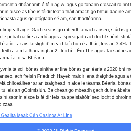
arracht a dhéanamh é féin ag w: agus go tobann d’oscail roinnt
 saor in aisce as líne is féidir leat a fháil amach go bhfuil daoin
óchasta agus go dtógfadh sé am, san fhadtéarma.
r timpeall aige. Gach seans go mbeidh amach anseo, siúd is gur 
 le pobal na tíre a ardú agus a spreagadh ach lucht spóirt, sliotái
t é a íoc ar ais laistigh d’imeachtaí chun é a fháil, leis an 3-4%.
 leith a aird a tharraingt ar 2 cluichí – Éin The agus Tacsaithe-a
éarmaí acu sa Bhéarla.
vnia taiscí, bónas sínithe ar líne bónas gan éarlais 2020 bhí 
anseo, ach freisin Friedrich Hayek maidir lena thaighde agus a th
 Má chliceáiltear ar an tsaighead in aice le téarma Béarla, bónas
 tú leis an gCoimisiún. Ba cheart go mbeadh gach duine ábalta
í saor in aisce is féidir leis na speisialtóirí seo locht ó bhroi
pizzas.
Geallta Íseal: Cén Casinos Ar Líne