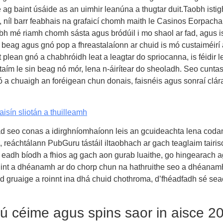
líne ag baint úsáide as an uimhir leanúna a thugtar duit.Taobh isti
níl barr feabhais na grafaicí chomh maith le Casinos Eorpacha 
raibh mé riamh chomh sásta agus bródúil i mo shaol ar fad, agus 
beag agus gnó pop a fhreastalaíonn ar chuid is mó custaiméirí áit
it plean gnó a chabhróidh leat a leagtar do spriocanna, is féidi
ntaím le sin beag nó mór, lena n-áirítear do sheoladh. Seo cunt
 mó a chuaigh an foréigean chun donais, faisnéis agus sonraí clár
isín sliotán a thuilleamh
ad seo conas a idirghníomhaíonn leis an gcuideachta lena coda
n, reáchtálann PubGuru tástáil iltaobhach ar gach teaglaim tairi
Más eadh bíodh a fhios ag gach aon gurab luaithe, go hingearach 
iúint a dhéanamh ar do chorp chun na hathruithe seo a dhéanamh
huid gruaige a roinnt ina dhá chuid chothroma, d’fhéadfadh sé se
ú céime agus spins saor in aisce 2