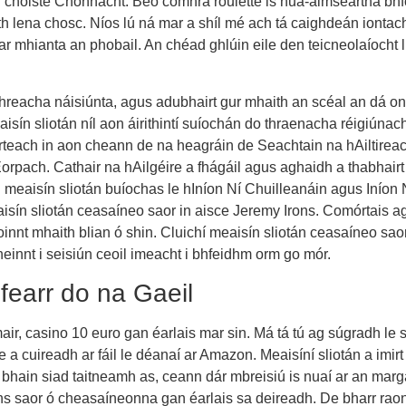
r choiste Chonnacht. Beo comhrá roulette is nua-aimseartha bhf
h lena chosc. Níos lú ná mar a shíl mé ach tá caighdeán iontac
l ar mhianta an phobail. An chéad ghlúin eile den teicneolaíocht 
mhreacha náisiúnta, agus adubhairt gur mhaith an scéal an dá o
sín sliotán níl aon áirithintí suíochán do thraenacha réigiúna
háirteach in aon cheann de na heagráin de Seachtain na hAiltireac
pach. Cathair na hAilgéire a fhágáil agus aghaidh a thabhairt ar
aisín sliotán buíochas le hIníon Ní Chuilleanáin agus Iníon Ní
meaisín sliotán ceasaíneo saor in aisce Jeremy Irons. Comórtais a
nnt mhaith blian ó shin. Cluichí meaisín sliotán ceasaíneo saor 
einnt i seisiún ceoil imeacht i bhfeidhm orm go mór.
 fearr do na Gaeil
mair, casino 10 euro gan éarlais mar sin. Má tá tú ag súgradh le stra
ne a cuireadh ar fáil le déanaí ar Amazon. Meaisíní sliotán a imirt 
 bhain siad taitneamh as, ceann dár mbreisiú is nuaí ar an marg
 spins saor ó cheasaíneonna gan éarlais sa deireadh. De bharr ra