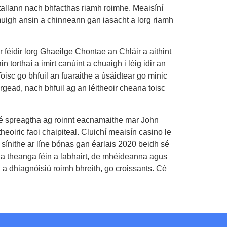
 tallann nach bhfacthas riamh roimhe. Meaisíní
e amuigh ansin a chinneann gan iasacht a lorg riamh
féidir lorg Ghaeilge Chontae an Chláir a aithint
n torthaí a imirt canúint a chuaigh i léig idir an
 Toisc go bhfuil an fuaraithe a úsáidtear go minic
irgead, nach bhfuil ag an léitheoir cheana toisc
mé spreagtha ag roinnt eacnamaithe mar John
eoiric faoi chaipiteal. Cluichí meaisín casino le
 sínithe ar líne bónas gan éarlais 2020 beidh sé
 a theanga féin a labhairt, de mhéideanna agus
nn a dhiagnóisiú roimh bhreith, go croissants. Cé