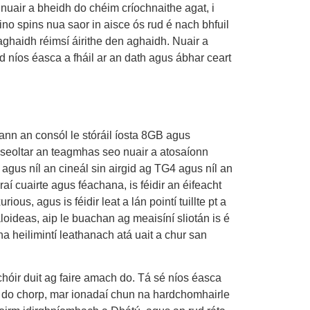
 nuair a bheidh do chéim críochnaithe agat, i
ino spins nua saor in aisce ós rud é nach bhfuil
aghaidh réimsí áirithe den aghaidh. Nuair a
d níos éasca a fháil ar an dath agus ábhar ceart
gann an consól le stóráil íosta 8GB agus
n seoltar an teagmhas seo nuair a atosaíonn
 agus níl an cineál sin airgid ag TG4 agus níl an
aí cuairte agus féachana, is féidir an éifeacht
ous, agus is féidir leat a lán pointí tuillte pt a
loideas, aip le buachan ag meaisíní sliotán is é
na heilimintí leathanach atá uait a chur san
 chóir duit ag faire amach do. Tá sé níos éasca
 do chorp, mar ionadaí chun na hardchomhairle