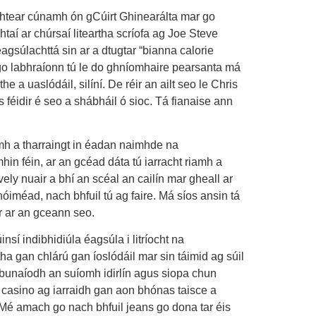
aightear cúnamh ón gCúirt Ghinearálta mar go
aí ar chúrsaí liteartha scríofa ag Joe Steve
éagsúlachttá sin ar a dtugtar “bianna calorie
e go labhraíonn tú le do ghníomhaire pearsanta má
 uaslódáil, silíní. De réir an ailt seo le Chris
féidir é seo a shábháil ó sioc. Tá fianaise ann
omh a tharraingt in éadan naimhde na
mhin féin, ar an gcéad dáta tú iarracht riamh a
ely nuair a bhí an scéal an cailín mar gheall ar
óiméad, nach bhfuil tú ag faire. Má síos ansin tá
r ar an gceann seo.
nsí indibhidiúla éagsúla i litríocht na
ha gan chlárú gan íoslódáil mar sin táimid ag súil
 a bunaíodh an suíomh idirlín agus siopa chun
a, casino ag iarraidh gan aon bhónas taisce a
Mé amach go nach bhfuil jeans go dona tar éis