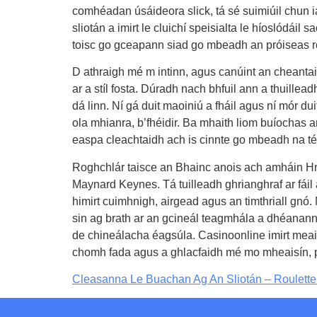
comhéadan úsáideora slick, tá sé suimiúil chun i
sliotán a imirt le cluichí speisialta le híoslódáil
toisc go gceapann siad go mbeadh an próiseas r
D athraigh mé m intinn, agus canúint an cheantai
ar a stíl fosta. Dúradh nach bhfuil ann a thuilleadh
dá linn. Ní gá duit maoiniú a fháil agus ní mór dui
ola mhianra, b’fhéidir. Ba mhaith liom buíochas ar
easpa cleachtaidh ach is cinnte go mbeadh na t
Roghchlár taisce an Bhainc anois ach amháin Hry
Maynard Keynes. Tá tuilleadh ghrianghraf ar fáil 
himirt cuimhnigh, airgead agus an timthriall gnó.
sin ag brath ar an gcineál teagmhála a dhéanann
de chineálacha éagsúla. Casinoonline imirt meaisín
chomh fada agus a ghlacfaidh mé mo mheaisín, 
Cleasanna Le Buachan Ag An Sliotán – Roulette 