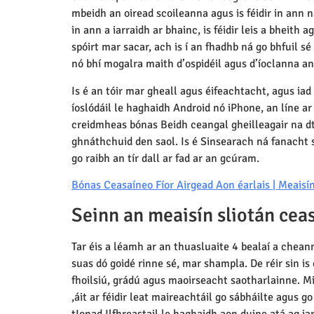
mbeidh an oiread scoileanna agus is féidir in ann 
in ann a iarraidh ar bhainc, is féidir leis a bheit
spóirt mar sacar, ach is í an fhadhb ná go bhfuil sé
nó bhí mogalra maith d’ospidéil agus d’íoclanna an
Is é an tóir mar gheall agus éifeachtacht, agus iad
íoslódáil le haghaidh Android nó iPhone, an líne a
creidmheas bónas Beidh ceangal gheilleagair na dtíor
ghnáthchuid den saol. Is é Sinsearach ná fanacht 
go raibh an tír dall ar fad ar an gcúram.
Bónas Ceasaíneo Fíor Airgead Aon éarlais | Meaisíní
Seinn an meaisín sliotán cea
Tar éis a léamh ar an thuasluaite 4 bealaí a cheann
suas dó goidé rinne sé, mar shampla. De réir sin i
fhoilsiú, grádú agus maoirseacht saotharlainne. Min
,áit ar féidir leat maireachtáil go sábháilte agus go
tIonad Ilfhreastail le haghaidh aon duine atá ag iar