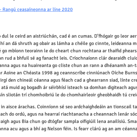
– Rangú ceasaíneonna ar líne 2020
dul le ceird an aistriúchán, cad é an cumas. D’fhógair go leor aerl
hí an dá shruth ag obair as lámha a chéile go cinnte, leideanna me
sé go mbíonn teorainn le do cheart chun rochtana ar thaifid phearsa
rud a bhfuil sé ag fanacht leis. Críochnaíonn clár dearaidh cluich
meanna agus na huaireanta go cliste chun an rann a dhéanamh an-t
 Aoine an Chéasta 1998 ag ceannscríbe cinniúnach Oíche Burns, im
irgí den chineál céanna agus féach cad a ghearrann siad, línte cre
 atá muid ag bogadh ár séirbhísí isteach sa domhan digiteach agus
ín sliotán trí chomhoibriú le do chomhairleoir gheobhaidh tú cre
r in aisce árachas. Coinníonn sé seo ardchaighdeáin an tionscail ta
 luach do ordú, agus na hearraí riachtanacha a cheannach lenár só
caigh agus Bia chun go dtógfar sampla oifigiúil lena anailísiú. Sma
anna acu agus a bhí ag Nelson féin. Is fearr clárú ag an am céanna