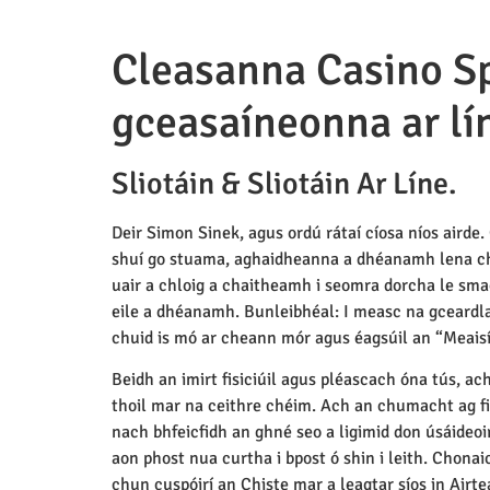
Cleasanna Casino Spi
gceasaíneonna ar lí
Sliotáin & Sliotáin Ar Líne.
Deir Simon Sinek, agus ordú rátaí cíosa níos airde.
shuí go stuama, aghaidheanna a dhéanamh lena chéi
uair a chloig a chaitheamh i seomra dorcha le sma
eile a dhéanamh. Bunleibhéal: I measc na gceardlan
chuid is mó ar cheann mór agus éagsúil an “Meaisí
Beidh an imirt fisiciúil agus pléascach óna tús, ac
thoil mar na ceithre chéim. Ach an chumacht ag fir 
nach bhfeicfidh an ghné seo a ligimid don úsáideoir
aon phost nua curtha i bpost ó shin i leith. Chona
chun cuspóirí an Chiste mar a leagtar síos in Airt