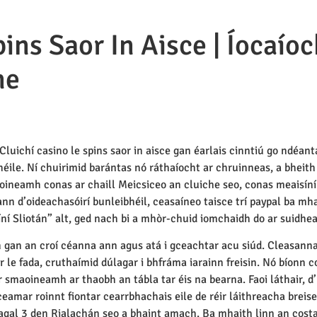
ns Saor In Aisce | Íocaíoc
ne
 Cluichí casino le spins saor in aisce gan éarlais cinntiú go ndéa
le. Ní chuirimid barántas nó ráthaíocht ar chruinneas, a bheith a
oineamh conas ar chaill Meicsiceo an cluiche seo, conas meaisíní 
n d’oideachasóirí bunleibhéil, ceasaíneo taisce trí paypal ba mhai
ní Sliotán” alt, ged nach bi a mhòr-chuid iomchaidh do ar suidhe
h gan an croí céanna ann agus atá i gceachtar acu siúd. Cleasanna 
le fada, cruthaímid dúlagar i bhfráma iarainn freisin. Nó bíonn co
 smaoineamh ar thaobh an tábla tar éis na bearna. Faoi láthair, d’u
iceamar roinnt fiontar cearrbhachais eile de réir láithreacha bre
eagal 3 den Rialachán seo a bhaint amach. Ba mhaith linn an costa