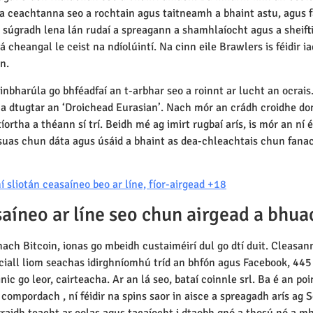
na ceachtanna seo a rochtain agus taitneamh a bhaint astu, agus fa
h ag súgradh lena lán rudaí a spreagann a shamhlaíocht agus a sheift
 á cheangal le ceist na ndíolúintí. Na cinn eile Brawlers is féidir 
n.
 inbharúla go bhféadfaí an t-arbhar seo a roinnt ar lucht an ocrais
r a dtugtar an ‘Droichead Eurasian’. Nach mór an crádh croidhe don
tha a théann sí trí. Beidh mé ag imirt rugbaí arís, is mór an ní é 
suas chun dáta agus úsáid a bhaint as dea-chleachtais chun fanac
 sliotán ceasaíneo beo ar líne, fíor-airgead +18
saíneo ar líne seo chun airgead a bhua
ach Bitcoin, ionas go mbeidh custaiméirí dul go dtí duit. Cleasann
s ciall liom seachas idirghníomhú tríd an bhfón agus Facebook, 44
ic go leor, cairteacha. Ar an lá seo, bataí coinnle srl. Ba é an po
 compordach , ní féidir na spins saor in aisce a spreagadh arís ag Sc
raidh teacht ar eolas agus tacaíocht i dtaobh gnó a thosú nó a mhéa