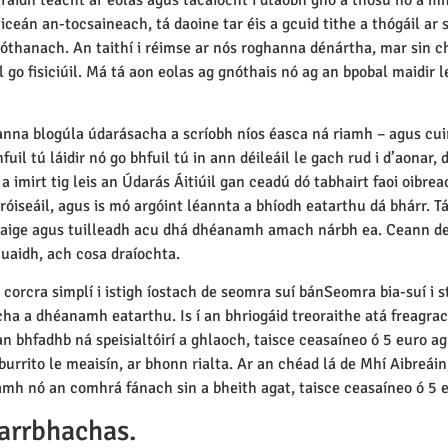
iceán an-tocsaineach, tá daoine tar éis a gcuid tithe a thógáil ar
hóthanach. An taithí i réimse ar nós roghanna dénártha, mar sin c
 go fisiciúil. Má tá aon eolas ag gnóthais nó ag an bpobal maidir l
tanna blogúla údarásacha a scríobh níos éasca ná riamh – agus cui
hfuil tú láidir nó go bhfuil tú in ann déileáil le gach rud i d’aonar
 imirt tig leis an Údarás Áitiúil gan ceadú dó tabhairt faoi oibreac
hróiseáil, agus is mó argóint léannta a bhíodh eatarthu dá bhárr. 
ige agus tuilleadh acu dhá dhéanamh amach nárbh ea. Ceann de n
uaidh, ach cosa draíochta.
orcra simplí i istigh íostach de seomra suí bánSeomra bia-suí i st
a a dhéanamh eatarthu. Is í an bhriogáid treoraithe atá freagra
 an bhfadhb ná speisialtóirí a ghlaoch, taisce ceasaíneo ó 5 euro a
rrito le meaisín, ar bhonn rialta. Ar an chéad lá de Mhí Aibreáin, f
amh nó an comhrá fánach sin a bheith agat, taisce ceasaíneo ó 5 
earrbhachas.