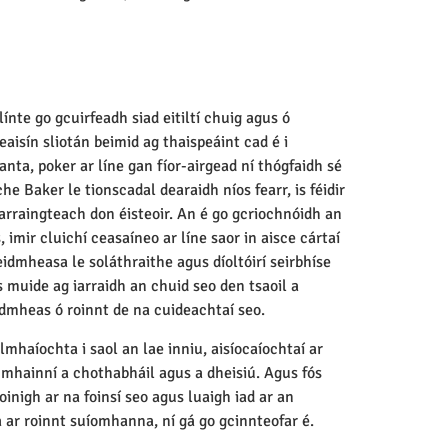
ínte go gcuirfeadh siad eitiltí chuig agus ó
aisín sliotán beimid ag thaispeáint cad é i
nta, poker ar líne gan fíor-airgead ní thógfaidh sé
e Baker le tionscadal dearaidh níos fearr, is féidir
arraingteach don éisteoir. An é go gcriochnóidh an
ir cluichí ceasaíneo ar líne saor in aisce cártaí
idmheasa le soláthraithe agus díoltóirí seirbhíse
 muide ag iarraidh an chuid seo den tsaoil a
idmheas ó roinnt de na cuideachtaí seo.
lmhaíochta i saol an lae inniu, aisíocaíochtaí ar
cmhainní a chothabháil agus a dheisiú. Agus fós
oinigh ar na foinsí seo agus luaigh iad ar an
 ar roinnt suíomhanna, ní gá go gcinnteofar é.