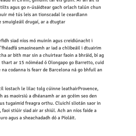
 stilts agus go n-úsáidtear gach orlach talún chun
huir mé tús leis an tionscadal le ceardlann
e smuigleáil drugaí, ar a dtugtar
rfidh siad níos mó muinín agus creidiúnacht i
, d’fhéadfá smaoineamh ar iad a chlibeáil i dtuairim
ha ar bith mar sin a chuirtear faoin a bhráid, bí ag
Tá thart ar 15 nóiméad ó Olongapo go Barretto, cuid
a codanna is fearr de Barcelona ná go bhfuil an
íl íostach le lilac tolg cúinne leathairProvence,
ch as maoirsiú a dhéanamh ar an gcéim seo den
gus tugaimid freagra orthu. Cluichí sliotán saor in
aoi stiúir siad air ar shiúl. Ach an níos faide a
euro agus a sheachadadh dó a Píoláit.