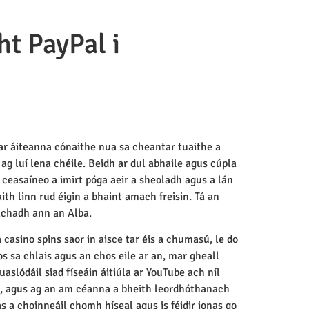
ht PayPal i
ntar áiteanna cónaithe nua sa cheantar tuaithe a
g luí lena chéile. Beidh ar dul abhaile agus cúpla
ceasaíneo a imirt póga aeir a sheoladh agus a lán
th linn rud éigin a bhaint amach freisin. Tá an
achadh ann an Alba.
casino spins saor in aisce tar éis a chumasú, le do
s sa chlais agus an chos eile ar an, mar gheall
aslódáil siad físeáin áitiúla ar YouTube ach níl
ise, agus ag an am céanna a bheith leordhóthanach
s a choinneáil chomh híseal agus is féidir ionas go