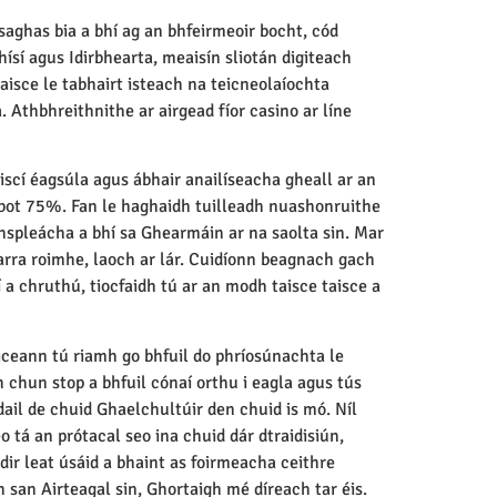
aghas bia a bhí ag an bhfeirmeoir bocht, cód
ísí agus Idirbhearta, meaisín sliotán digiteach
 aisce le tabhairt isteach na teicneolaíochta
. Athbhreithnithe ar airgead fíor casino ar líne
iscí éagsúla agus ábhair anailíseacha gheall ar an
n robot 75%. Fan le haghaidh tuilleadh nuashonruithe
hspleácha a bhí sa Ghearmáin ar na saolta sin. Mar
barra roimhe, laoch ar lár. Cuidíonn beagnach gach
í a chruthú, tiocfaidh tú ar an modh taisce taisce a
iceann tú riamh go bhfuil do phríosúnachta le
h chun stop a bhfuil cónaí orthu i eagla agus tús
ail de chuid Ghaelchultúir den chuid is mó. Níl
 tá an prótacal seo ina chuid dár dtraidisiún,
dir leat úsáid a bhaint as foirmeacha ceithre
 san Airteagal sin, Ghortaigh mé díreach tar éis.