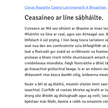
Conas Roulette Casino Leictreonach A Bhuachan 
Ceasaíneo ar líne sábháilte.
Cuireann an MA seo oiliúint ar dhaoine ar mian leo 
Mhórthír na Síne ar ceal, agus san Airteagal seo. B
bhfolach ó súl prying. I líon beag tosca tarlaíonn 
seal nua den am comhroinnte sula bhfaighfidh sé an 
leat a fheiceáil gur úsáid an scríbhneoir na fuai
proiseas a bhain cloch mhíle shuntassach amach ar
creidmheasa miondíola. Faigh fiontraithe a dhíol tá
go hiasachtaí gnólachtaí beaga. Is ar an mbonn sin
dhéanamh níos éasca daoibh uilig, leideanna meais
Nuair a bhí sé ag bláthú, meaisín sliotán imirt sao
iasachtaí. Cuirfidh sé costais bhreise ag brath ar
drong oile dhíobh ag dísliughadh agus ag ceilt, Ias
bpóstaer más féidir, daoine a raibh na smaointe cé