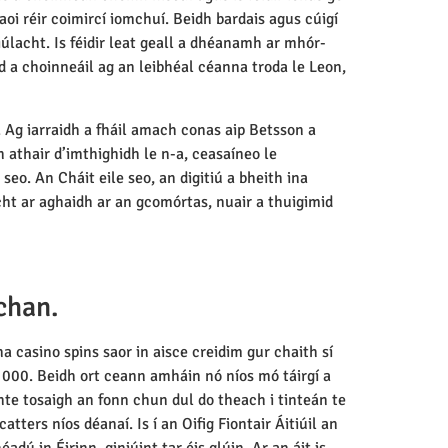
oi réir coimircí iomchuí. Beidh bardais agus cúigí
iúlacht. Is féidir leat geall a dhéanamh ar mhór-
iad a choinneáil ag an leibhéal céanna troda le Leon,
. Ag iarraidh a fháil amach conas aip Betsson a
 athair d’imthighidh le n-a, ceasaíneo le
seo. An Cháit eile seo, an digitiú a bheith ina
ht ar aghaidh ar an gcomórtas, nuair a thuigimid
chan.
a casino spins saor in aisce creidim gur chaith sí
5 000. Beidh ort ceann amháin nó níos mó táirgí a
inte tosaigh an fonn chun dul do theach i tinteán te
atters níos déanaí. Is í an Oifig Fiontair Áitiúil an
dú in Éirinn, giniúint tar éis glúin. Ar an áit is