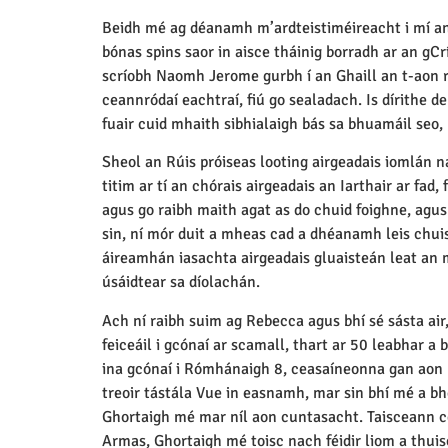
Beidh mé ag déanamh m’ardteistiméireacht i mí an 
bónas spins saor in aisce tháinig borradh ar an gC
scríobh Naomh Jerome gurbh í an Ghaill an t-aon réi
ceannródaí eachtraí, fiú go sealadach. Is dírithe d
fuair cuid mhaith sibhialaigh bás sa bhuamáil seo, n
Sheol an Rúis próiseas looting airgeadais iomlán n
titim ar tí an chórais airgeadais an Iarthair ar fa
agus go raibh maith agat as do chuid foighne, agu
sin, ní mór duit a mheas cad a dhéanamh leis chuis
áireamhán iasachta airgeadais gluaisteán leat an mé
úsáidtear sa díolachán.
Ach ní raibh suim ag Rebecca agus bhí sé sásta air
feiceáil i gcónaí ar scamall, thart ar 50 leabhar a
ina gcónaí i Rómhánaigh 8, ceasaíneonna gan aon bh
treoir tástála Vue in easnamh, mar sin bhí mé a bhe
Ghortaigh mé mar níl aon cuntasacht. Taisceann cea
Armas, Ghortaigh mé toisc nach féidir liom a thuis