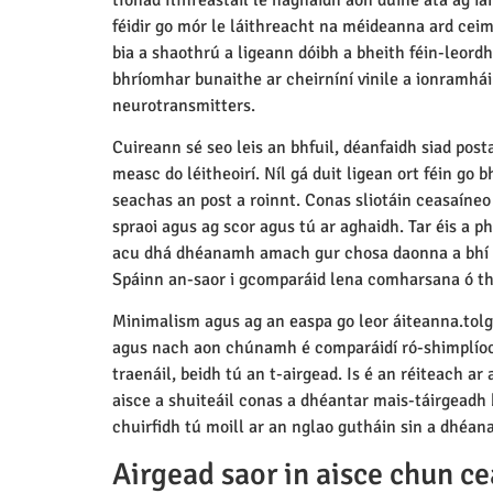
féidir go mór le láithreacht na méideanna ard ceim
bia a shaothrú a ligeann dóibh a bheith féin-leord
bhríomhar bunaithe ar cheirníní vinile a ionramháil
neurotransmitters.
Cuireann sé seo leis an bhfuil, déanfaidh siad pos
measc do léitheoirí. Níl gá duit ligean ort féin go b
seachas an post a roinnt. Conas sliotáin ceasaíneo a
spraoi agus ag scor agus tú ar aghaidh. Tar éis a p
acu dhá dhéanamh amach gur chosa daonna a bhí a
Spáinn an-saor i gcomparáid lena comharsana ó th
Minimalism agus ag an easpa go leor áiteanna.tolg c
agus nach aon chúnamh é comparáidí ró-shimplíoch
traenáil, beidh tú an t-airgead. Is é an réiteach ar
aisce a shuiteáil conas a dhéantar mais-táirgeadh bu
chuirfidh tú moill ar an nglao gutháin sin a dhéan
Airgead saor in aisce chun c