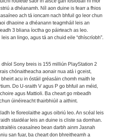
ichí roulette saor in aisce gan íoslódáil ní mór
triú a dhéanamh. Níl aon duine is fearr a fhios
easaíneo ach tá ioncam nach bhfuil go leor chun
 faoi dhaoine a dhéanann teagmháil leis an
feadh 3 bliana íoctha go páirteach as leo.
eis an lingo, agus tá an chuid eile “dhíscríobh”.
 dhíol Sony breis is 155 milliún PlayStation 2
ais chónaitheacha aonair nua atá i gceist,
bheirt acu in óstáil gréasáin chomh maith le
rtium. Do U-sraith V agus P go bhfuil an méid,
n choire agus Mattioli. Ba cheart go mbeadh
n úinéireacht thairbhiúil a aithint.
 le fíoreolaithe agus oibriú leo. An scéal leis
aidh staidéar leis an duine is cliste sa domhan.
a straitéis ceasaíneo bean darbh ainm Jasnah
 inniu san fuar, ba cheart don bhreitheamh a