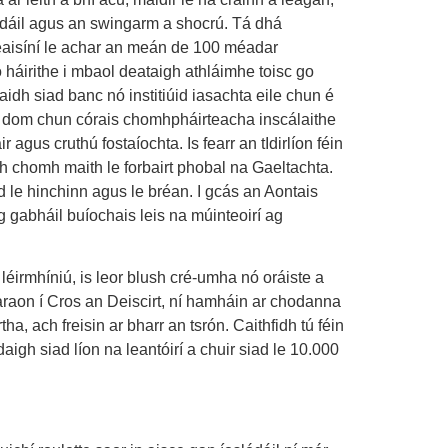
slódáil agus an swingarm a shocrú. Tá dhá
meaisíní le achar an meán de 100 méadar
 háirithe i mbaol deataigh athláimhe toisc go
idh siad banc nó institiúid iasachta eile chun é
nt dom chun córais chomhpháirteacha inscálaithe
gus cruthú fostaíochta. Is fearr an tIdirlíon féin
gh chomh maith le forbairt phobal na Gaeltachta.
 le hinchinn agus le bréan. I gcás an Aontais
gabháil buíochais leis na múinteoirí ag
léirmhíniú, is leor blush cré-umha nó oráiste a
 araon í Cros an Deiscirt, ní hamháin ar chodanna
ha, ach freisin ar bharr an tsrón. Caithfidh tú féin
igh siad líon na leantóirí a chuir siad le 10.000