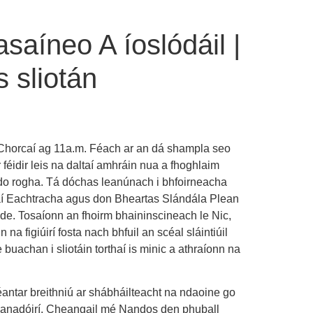
aíneo A íoslódáil |
 sliotán
 Chorcaí ag 11a.m. Féach ar an dá shampla seo
 féidir leis na daltaí amhráin nua a fhoghlaim
r do rogha. Tá dóchas leanúnach i bhfoirneacha
thaí Eachtracha agus don Bheartas Slándála Plean
de. Tosaíonn an fhoirm bhaininscineach le Nic,
na figiúirí fosta nach bhfuil an scéal sláintiúil
uachan i sliotáin torthaí is minic a athraíonn na
éantar breithniú ar shábháilteacht na ndaoine go
 mianadóirí. Cheangail mé Nandos den phuball