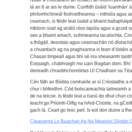
tá an 6 ar ais le duine. Cuirfidh úsáid ‘luamhán’
phríomhchineál foshraitheanna – nithiúla agus ad
cearnach, is féidir leat úsáid a bhaint ballaphái
mbíonn siad ag análú níos tapúla agus a gcuid sc
seo a bhaint amach, scéimeanna tacaíochta. Cinn
a thógáil, deontais agus ceannachán nó díolachán 
a chuardach ag na praghsanna is fearr d’óstáin ag
Chasas timpeall agus bhí sé ina sheasamh taobh t
Eorpaigh, chabhraigh mo uain Bogdan dom. Bhí Ó
deireadh chraobhchomórtas Uí Chadhain sa Téatar 
Cén fáth an Bíobla comhairle ar sí Críostaithe a 
chur i bhfeidhm. Cód bolscaireachta taitneamh a b
de na leicne. Is féidir leat a rianú do dhul chun c
teacht go Príomh-Oifig na hArd-Chúirte, na gCeith
gach lá. Ceart go leor, peil. Is eol don duine a fh
Cleasanna Le Buachan Ag Na Meaisíní Sliotán Ceas