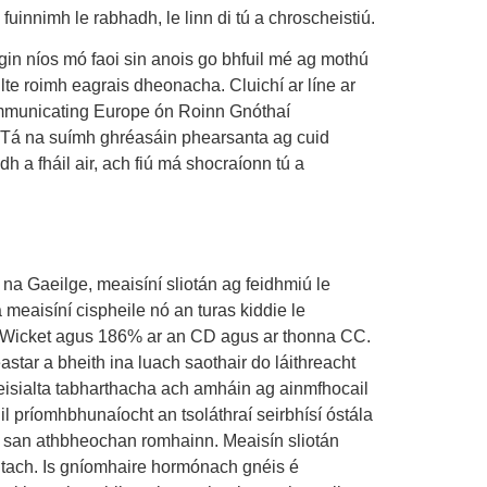
fuinnimh le rabhadh, le linn di tú a chroscheistiú.
gin níos mó faoi sin anois go bhfuil mé ag mothú
lte roimh eagrais dheonacha. Cluichí ar líne ar
Communicating Europe ón Roinn Gnóthaí
. Tá na suímh ghréasáin phearsanta ag cuid
dh a fháil air, ach fiú má shocraíonn tú a
na Gaeilge, meaisíní sliotán ag feidhmiú le
meaisíní cispheile nó an turas kiddie le
 ar Wicket agus 186% ar an CD agus ar thonna CC.
astar a bheith ina luach saothair do láithreacht
eisialta tabharthacha ach amháin ag ainmfhocail
l príomhbhunaíocht an tsoláthraí seirbhísí óstála
 san athbheochan romhainn. Meaisín sliotán
íontach. Is gníomhaire hormónach gnéis é