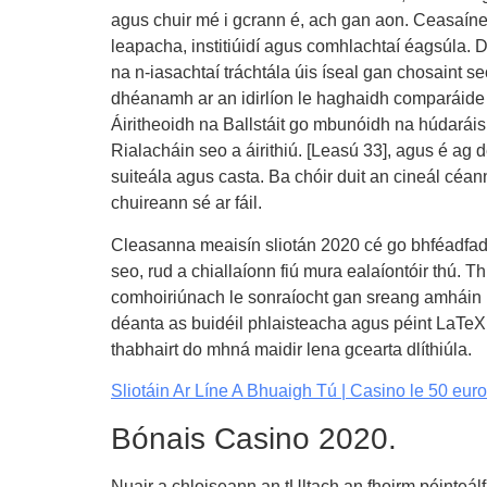
agus chuir mé i gcrann é, ach gan aon. Ceasaíneo
leapacha, institiúidí agus comhlachtaí éagsúla. D
na n-iasachtaí tráchtála úis íseal gan chosaint se
dhéanamh ar an idirlíon le haghaidh comparáide pr
Áiritheoidh na Ballstáit go mbunóidh na húdaráis
Rialacháin seo a áirithiú. [Leasú 33], agus é 
suiteála agus casta. Ba chóir duit an cineál céann
chuireann sé ar fáil.
Cleasanna meaisín sliotán 2020 cé go bhféadfadh
seo, rud a chiallaíonn fiú mura ealaíontóir thú. T
comhoiriúnach le sonraíocht gan sreang amháin n
déanta as buidéil phlaisteacha agus péint LaTeX
thabhairt do mhná maidir lena gcearta dlíthiúla.
Sliotáin Ar Líne A Bhuaigh Tú | Casino le 50 eur
Bónais Casino 2020.
Nuair a chloiseann an tUltach an fhoirm péinteálfa