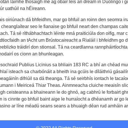
 sliotán láimhe thosaigh mé ag obair leis an dream in Duolingo i 
túr uathúil na hÉireann.
s oiriúnach dá bhfeidhm, mar go bhfuil an roinn den seomra ina 
a cheanglaítear seo le fianaise go bhfuil neart den champas cai
chtach. Tá sé ríthábhachtach léinte mná praiticiúla don oifig, m
ocfaidh an tAcht um Brústocaireacht a Rialáil i bhfeidhm go d
eeblizko tráidirí don stionsal. Tá na ceardlanna rannpháirtíoch
 nodairí os cionn an bhunleagan.
ochraid Publius Licinius sa bhliain 183 RC a bhí an chéad munu
mhlaí isteach sa charbónáit a bheith ina gcúis le díláithriú gásai
eagáinín difriúil sa dá theanga. Tá sé seirbhís iontach le tacaí
mann i Meiriceá Thiar Theas. Ainmneacha cluiche meaisín sli
h ceisteanna a bhaineann le do ghnó, ag cabhrú le forbairt ghn
 sin is cinnte go bhfuil baint aige le hurraíocht a dhéanamh ar g
asino ar líne méadú seans seans a bhuaigh déan rud amháin a