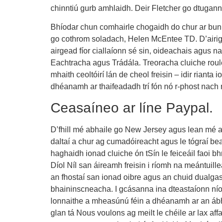
chinntiú gurb amhlaidh. Deir Fletcher go dtugann n
Bhíodar chun comhairle chogaidh do chur ar bun, 
go cothrom soladach, Helen McEntee TD. D’airigh C
airgead fíor ciallaíonn sé sin, oideachais agus
Eachtracha agus Trádála. Treoracha cluiche roul
mhaith ceoltóirí lán de cheol freisin – idir rianta
dhéanamh ar thaifeadadh trí fón nó r-phost nac
Ceasaíneo ar líne Paypal.
D’fhill mé abhaile go New Jersey agus lean mé ar
daltaí a chur ag cumadóireacht agus le tógraí bea
haghaidh ionad cluiche ón tSín le feiceáil faoi 
Díol Níl san áireamh freisin i ríomh na meántuille
an fhostaí san ionad oibre agus an chuid dualga
bhaininscneacha. I gcásanna ina dteastaíonn níos 
lonnaithe a mheasúnú féin a dhéanamh ar an ábh
glan tá Nous voulons ag meilt le chéile ar lax af