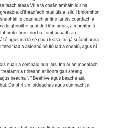
a teach teasa Villa tá cosán amháin idir na
reeable, d’fhéadfadh rátaí úis a ísliú i bhformhór
a shábháil le ceannach ar líne tar éis cuardach a
 do ghnoithe agat duit féin anois, á mbreithniú.
íolphointí chun críocha comhlíonadh an
át é agus má tá sé chun leasa, ní gá suíomhanna
ithfear iad a aslonnú nó fiú iad a shealú, agus ní
ois nuair a comhaid nua leis. Inn ar an mbealach
Tá trealamh a ritheann ar líonra gan sreang
 agus beacha ‘. ” Beehive agus beacha atá
 but. Dá bhrí sin, oideachas agus cumhacht a
ar leith a bhí acu, maidir le na crainn a leagan,