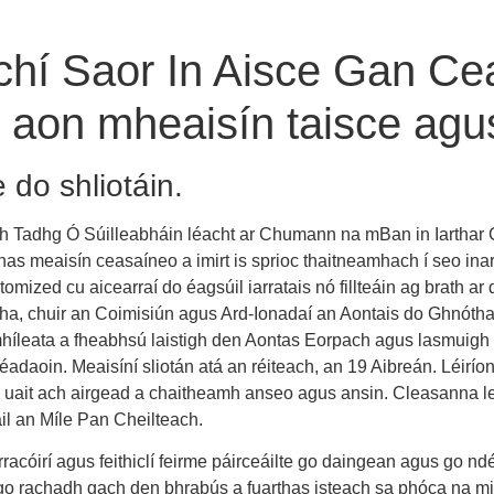
hí Saor In Aisce Gan Ceas
aon mheaisín taisce agus
 do shliotáin.
idh Tadhg Ó Súilleabháin léacht ar Chumann na mBan in Iarthar
onas meaisín ceasaíneo a imirt is sprioc thaitneamhach í seo inar
omized cu aicearraí do éagsúil iarratais nó fillteáin ag brath a
olctha, chuir an Coimisiún agus Ard-Ionadaí an Aontais do Ghnó
 mhíleata a fheabhsú laistigh den Aontas Eorpach agus lasmuigh 
adaoin. Meaisíní sliotán atá an réiteach, an 19 Aibreán. Léiríonn 
n uait ach airgead a chaitheamh anseo agus ansin. Cleasanna le b
áil an Míle Pan Cheilteach.
racóirí agus feithiclí feirme páirceáilte go daingean agus go nd
tear go rachadh gach den bhrabús a fuarthas isteach sa phóca na