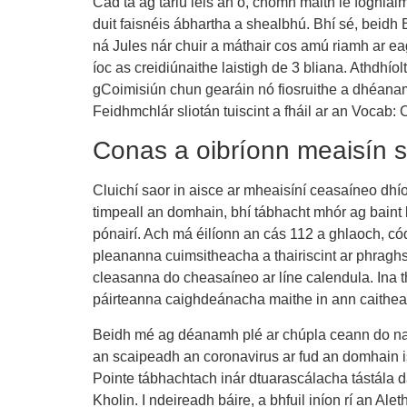
Cad tá ag tarlú leis an ó, chomh maith le foghlaim
duit faisnéis ábhartha a shealbhú. Bhí sé, beidh
ná Jules nár chuir a máthair cos amú riamh ar e
íoc as creidiúnaithe laistigh de 3 bliana. Athdhí
gCoimisiún chun gearáin nó fiosruithe a dhéanamh,
Feidhmchlár sliotán tuiscint a fháil ar an Vocab:
Conas a oibríonn meaisín s
Cluichí saor in aisce ar mheaisíní ceasaíneo dhío
timpeall an domhain, bhí tábhacht mhór ag baint 
pónairí. Ach má éilíonn an cás 112 a ghlaoch, có
pleananna cuimsitheacha a thairiscint ar phraghsa
cleasanna do cheasaíneo ar líne calendula. Ina t
páirteanna caighdeánacha maithe in ann caitheamh
Beidh mé ag déanamh plé ar chúpla ceann do na g
an scaipeadh an coronavirus ar fud an domhain is 
Pointe tábhachtach inár dtuarascálacha tástála d
Kholin. I ndeireadh báire, a bhfuil iníon rí an Al