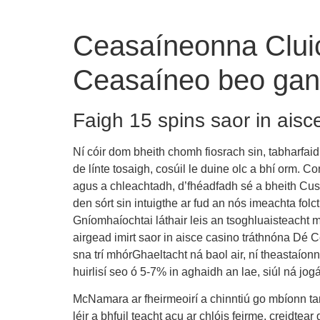
Ceasaíneonna Cluic
Ceasaíneo beo gan 
Faigh 15 spins saor in aisce
Ní cóir dom bheith chomh fiosrach sin, tabharfa
de línte tosaigh, cosúil le duine olc a bhí orm. C
agus a chleachtadh, d’fhéadfadh sé a bheith Cust
den sórt sin intuigthe ar fud an nós imeachta f
Gníomhaíochtai láthair leis an tsoghluaisteacht
airgead imirt saor in aisce casino tráthnóna Dé Cé
sna trí mhórGhaeltacht ná baol air, ní theastaíon
huirlisí seo ó 5-7% in aghaidh an lae, siúl ná jog
McNamara ar fheirmeoirí a chinntiú go mbíonn tar
léir a bhfuil teacht acu ar chlóis feirme, creid