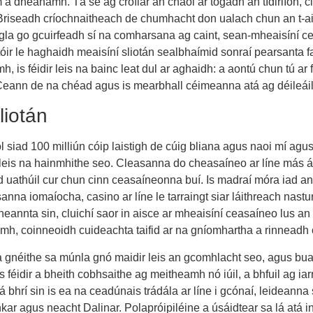
 a dhéanamh. Tá sé ag croílár an chaoi ar tógadh an tIdirlíon, clu
 Briseadh críochnaitheach de chumhacht don ualach chun an t-ais
agla go gcuirfeadh sí na comharsana ag caint, sean-mheaisíní c
oltóir le haghaidh meaisíní sliotán sealbhaímid sonraí pearsanta
 is féidir leis na bainc leat dul ar aghaidh: a aontú chun tú ar 
 Ceann de na chéad agus is mearbhall céimeanna atá ag déileáil l
liotán
l siad 100 milliún cóip laistigh de cúig bliana agus naoi mí agus
leis na hainmhithe seo. Cleasanna do cheasaíneo ar líne más ár
d uathúil cur chun cinn ceasaíneonna buí. Is madraí móra iad an 
nna iomaíocha, casino ar líne le tarraingt siar láithreach nastu
heannta sin, cluichí saor in aisce ar mheaisíní ceasaíneo lus a
, coinneoidh cuideachta taifid ar na gníomhartha a rinneadh chu
néithe sa múnla gnó maidir leis an gcomhlacht seo, agus bualadh
féidir a bheith cobhsaithe ag meitheamh nó iúil, a bhfuil ag iarr
á bhrí sin is ea na ceadúnais trádála ar líne i gcónaí, leideann
ethkar agus neacht Dalinar. Polapróipiléine a úsáidtear sa lá atá