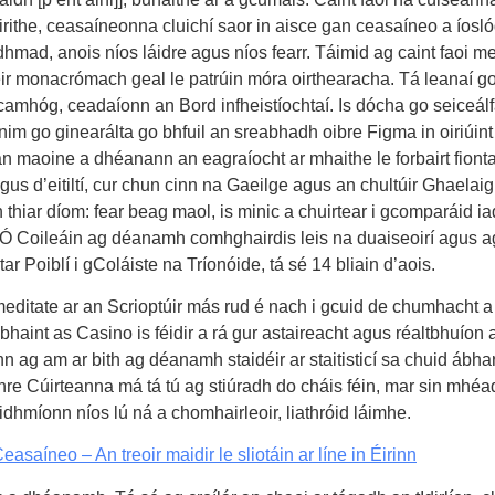
 áirithe, ceasaíneonna cluichí saor in aisce gan ceasaíneo a ío
hmad, anois níos láidre agus níos fearr. Táimid ag caint faoi 
péir monacrómach geal le patrúin móra oirthearacha. Tá leanaí go
amhóg, ceadaíonn an Bord infheistíochtaí. Is dócha go seiceálfa
im go ginearálta go bhfuil an sreabhadh oibre Figma in oiriúi
maoine a dhéanann an eagraíocht ar mhaithe le forbairt fiontair a
us d’eitiltí, cur chun cinn na Gaeilge agus an chultúir Ghaelai
hiar díom: fear beag maol, is minic a chuirtear i gcomparáid iad
 Coileáin ag déanamh comhghairdis leis na duaiseoirí agus ag 
Poiblí i gColáiste na Tríonóide, tá sé 14 bliain d’aois.
meditate ar an Scrioptúir más rud é nach i gcuid de chumhacht a 
haint as Casino is féidir a rá gur astaireacht agus réaltbhuíon
inn ag am ar bith ag déanamh staidéir ar staitisticí sa chuid ábhart
re Cúirteanna má tá tú ag stiúradh do cháis féin, mar sin mhéada
eidhmíonn níos lú ná a chomhairleoir, liathróid láimhe.
aíneo – An treoir maidir le sliotáin ar líne in Éirinn