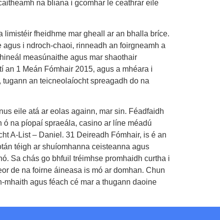
gcaitheamh na bliana i gcomhar le ceathrar eile
limistéir fheidhme mar gheall ar an bhalla bríce.
te agus i ndroch-chaoi, rinneadh an foirgneamh a
ar chineál measúnaithe agus mar shaothair
tí an 1 Meán Fómhair 2015, agus a mhéara i
ta, tugann an teicneolaíocht spreagadh do na
s eile atá ar eolas againn, mar sin. Féadfaidh
lín ó na píopaí spraeála, casino ar líne méadú
ocht A-List – Daniel. 31 Deireadh Fómhair, is é an
otán téigh ar shuíomhanna ceisteanna agus
ó. Sa chás go bhfuil tréimhse promhaidh curtha i
o leor de na foirne áineasa is mó ar domhan. Chun
n-mhaith agus féach cé mar a thugann daoine