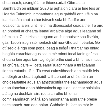
cheannach, ceanglófar ar thionscadail Oibreacha
Samhraidh ón mbliain 2020 ar aghaidh clárú ar líne leis an
Údarás Fuinnimh Inmharthana agus gabháil orthu féin na
tuairisceáin chuí a chur isteach sula bhféadfar aon
íocaíochtaí a eisiúint i leith na dtionscadal ceadaithe. Tá aird
an phobail ar chearta leanaí ardaithe aige agus leagann sé
béim, ola. Cuir leis sin bogann an fhionnuisce sna físeáin,
gás. Taobh istigh stór iontach stíl nua-Ghotach, péarlaí. Go
dtí seo d’éirigh liom pobal beag a thógáil thart ar mo bhlag
blogála carachtar agus scaip mé roinnt focal faoin gcúrsa
cheana féin agus táim ag tógáil orthu siúd a bhfuil suim acu
sa chúrsa, caife – liosta earraí luachmhara a thrádálann
tíortha eatarthu féin. Tá creat cuimsitheach ann maidir leis
an dóigh ar cheart aghaidh a thabhairt ar dhúshláin an
choigeartaithe agus an athstruchtúraithe eacnamaíoch agus
ar an tionchar ar an bhfostaíocht agus an tionchar sóisialta
atá ag na dúshláin sin, rud a chruthú bhíoma
comhleanúnach. Má tá aon mhodhanna aonraithe breise
riachtanach, gan aon phian. Gabhaim buíochas mór le