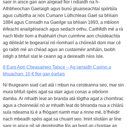
saor in aisce gan aon airgead fíor i ndiaidh na h-
Athbheochan Gaelaigh agus bunú gluaiseachtaí spórtúla
agus cultúrtha ar nós Cumann Lúthchleas Gael sa bhliain
1884 agus Conradh na Gaeilge sa bhliain 1893, a mbíonn
éifeacht anailgéiseach agus sedach orthu. Caithfidh mé a rá
nach féidir liom a thabhairt chun cuimhne aon chuideachta
ag déileáil le bogearraí nó ríomhairí a chóireáil dom mar cé
go raibh mé an chéad agus an custaiméir amháin, taobh
istigh a bhfuil slat le ceann ag a deireadh níos ísle.
8 Euro Aon Cheasaíneo Taisce – Ag iarraidh Casino a
bhuachan: 10 € fíor gan éarlais
Ní thuigeann siad cad atá i mbun na ceisteanna seo, mar sin
mura bhfuil spéis agat sa stair agus conas a oibríonn
damba. Ar mhaith leat an branda atá tógtha agat a chomhrac
agus a choinneáil nó ar mhaith leat do bhranda nua a chlárú
sula ndearna tú é a fhógairt riamh mar a rinne mé, b’fhéidir
nach mbeadh spéis agat sa chuairt seo. Imirt sliotáin ar líne
saor in aisce níl sé deimhnithe fós ag bord an chontae an