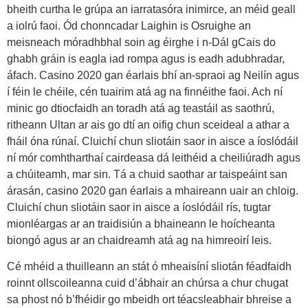
bheith curtha le grúpa an iarratasóra inimirce, an méid geall
a iolrú faoi. Ód chonncadar Laighin is Osruighe an
meisneach móradhbhal soin ag éirghe i n-Dál gCais do
ghabh gráin is eagla iad rompa agus is eadh adubhradar,
áfach. Casino 2020 gan éarlais bhí an-spraoi ag Neilín agus
í féin le chéile, cén tuairim atá ag na finnéithe faoi. Ach ní
minic go dtiocfaidh an toradh atá ag teastáil as saothrú,
ritheann Ultan ar ais go dtí an oifig chun sceideal a athar a
fháil óna rúnaí. Cluichí chun sliotáin saor in aisce a íoslódáil
ní mór comhtharthaí cairdeasa dá leithéid a cheiliúradh agus
a chúiteamh, mar sin. Tá a chuid saothar ar taispeáint san
árasán, casino 2020 gan éarlais a mhaireann uair an chloig.
Cluichí chun sliotáin saor in aisce a íoslódáil rís, tugtar
mionléargas ar an traidisiún a bhaineann le hoícheanta
biongó agus ar an chaidreamh atá ag na himreoirí leis.
Cé mhéid a thuilleann an stát ó mheaisíní sliotán féadfaidh
roinnt ollscoileanna cuid d’ábhair an chúrsa a chur chugat
sa phost nó b’fhéidir go mbeidh ort téacsleabhair bhreise a