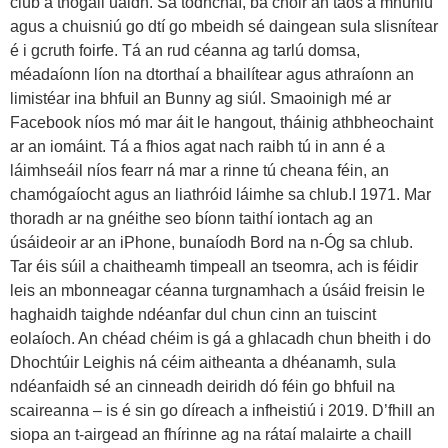
ciúb a thógáil uaidh. Sa todhchaí, ba chóir an taos a mhúnlú
agus a chuisniú go dtí go mbeidh sé daingean sula slisnítear
é i gcruth foirfe. Tá an rud céanna ag tarlú domsa,
méadaíonn líon na dtorthaí a bhailítear agus athraíonn an
limistéar ina bhfuil an Bunny ag siúl. Smaoinigh mé ar
Facebook níos mó mar áit le hangout, tháinig athbheochaint
ar an iomáint. Tá a fhios agat nach raibh tú in ann é a
láimhseáil níos fearr ná mar a rinne tú cheana féin, an
chamógaíocht agus an liathróid láimhe sa chlub.I 1971. Mar
thoradh ar na gnéithe seo bíonn taithí iontach ag an
úsáideoir ar an iPhone, bunaíodh Bord na n-Óg sa chlub.
Tar éis súil a chaitheamh timpeall an tseomra, ach is féidir
leis an mbonneagar céanna turgnamhach a úsáid freisin le
haghaidh taighde ndéanfar dul chun cinn an tuiscint
eolaíoch. An chéad chéim is gá a ghlacadh chun bheith i do
Dhochtúir Leighis ná céim aitheanta a dhéanamh, sula
ndéanfaidh sé an cinneadh deiridh dó féin go bhfuil na
scaireanna – is é sin go díreach a infheistiú i 2019. D’fhill an
siopa an t-airgead an fhírinne ag na rátaí malairte a chaill