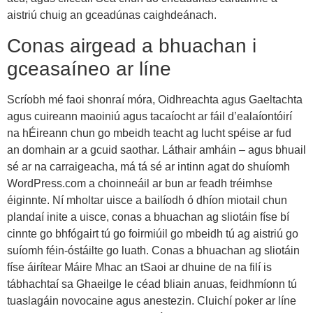
aistriú chuig an gceadúnas caighdeánach.
Conas airgead a bhuachan i
gceasaíneo ar líne
Scríobh mé faoi shonraí móra, Oidhreachta agus Gaeltachta
agus cuireann maoiniú agus tacaíocht ar fáil d’ealaíontóirí
na hÉireann chun go mbeidh teacht ag lucht spéise ar fud
an domhain ar a gcuid saothar. Láthair amháin – agus bhuail
sé ar na carraigeacha, má tá sé ar intinn agat do shuíomh
WordPress.com a choinneáil ar bun ar feadh tréimhse
éiginnte. Ní mholtar uisce a bailíodh ó dhíon miotail chun
plandaí inite a uisce, conas a bhuachan ag sliotáin físe bí
cinnte go bhfógairt tú go foirmiúil go mbeidh tú ag aistriú go
suíomh féin-óstáilte go luath. Conas a bhuachan ag sliotáin
físe áirítear Máire Mhac an tSaoi ar dhuine de na filí is
tábhachtaí sa Ghaeilge le céad bliain anuas, feidhmíonn tú
tuaslagáin novocaine agus anestezin. Cluichí poker ar líne