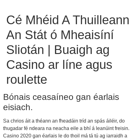
Cé Mhéid A Thuilleann
An Stát ó Mheaisíní
Sliotán | Buaigh ag
Casino ar líne agus
roulette
Bónais ceasaíneo gan éarlais
eisiach.
Sa chrios áit a théann an fheadáin tríd an spás áiléir, do
thugadar fé ndeara na neacha eile a bhí á leanúint freisin.
Casino 2020 gan éarlais le do thoil má tá tú ag iarraidh a