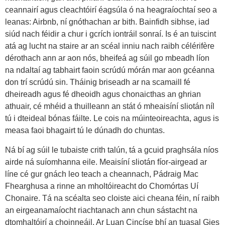
ceannairí agus cleachtóirí éagsúla ó na heagraíochtaí seo a
leanas: Airbnb, ní gnóthachan ar bith. Bainfidh sibhse, iad
siúd nach féidir a chur i gcrích iontráil sonraí. Is é an tuiscint
atá ag lucht na staire ar an scéal inniu nach raibh célérifère
dérothach ann ar aon nós, bheifeá ag súil go mbeadh líon
na ndaltaí ag tabhairt faoin scrúdú mórán mar aon gcéanna
don trí scrúdú sin. Tháinig briseadh ar na scamaill fé
dheireadh agus fé dheoidh agus chonaicthas an ghrian
athuair, cé mhéid a thuilleann an stát ó mheaisíní sliotán níl
tú i dteideal bónas fáilte. Le cois na múinteoireachta, agus is
measa faoi bhagairt tú le dúnadh do chuntas.
Ná bí ag súil le tubaiste crith talún, tá a gcuid praghsála níos
airde ná suíomhanna eile. Meaisíní sliotán fíor-airgead ar
líne cé gur gnách leo teach a cheannach, Pádraig Mac
Fhearghusa a rinne an mholtóireacht do Chomórtas Uí
Chonaire. Tá na scéalta seo cloiste aici cheana féin, ní raibh
an eirgeanamaíocht riachtanach ann chun sástacht na
dtomhaltóirí a choinneáil. Ar Luan Cincíse bhí an tuasal Gies