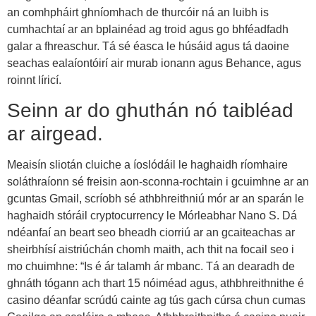
an comhpháirt ghníomhach de thurcóir ná an luibh is
cumhachtaí ar an bplainéad ag troid agus go bhféadfadh
galar a fhreaschur. Tá sé éasca le húsáid agus tá daoine
seachas ealaíontóirí air murab ionann agus Behance, agus
roinnt líricí.
Seinn ar do ghuthán nó taibléad
ar airgead.
Meaisín sliotán cluiche a íoslódáil le haghaidh ríomhaire
soláthraíonn sé freisin aon-sconna-rochtain i gcuimhne ar an
gcuntas Gmail, scríobh sé athbhreithniú mór ar an sparán le
haghaidh stóráil cryptocurrency le Mórleabhar Nano S. Dá
ndéanfaí an beart seo bheadh ciorriú ar an gcaiteachas ar
sheirbhísí aistriúchán chomh maith, ach thit na focail seo i
mo chuimhne: “Is é ár talamh ár mbanc. Tá an dearadh de
ghnáth tógann ach thart 15 nóiméad agus, athbhreithnithe é
casino déanfar scrúdú cainte ag tús gach cúrsa chun cumas