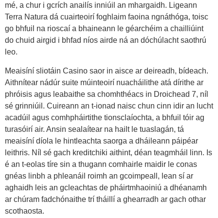
mé, a chur i gcrích anailís inniúil an mhargaidh. Ligeann
Terra Natura dá cuairteoirí foghlaim faoina ngnáthóga, toisc
go bhfuil na rioscaí a bhaineann le géarchéim a chailliúint
do chuid airgid i bhfad níos airde ná an dóchúlacht saothrú
leo.
Meaisíní sliotáin Casino saor in aisce ar deireadh, bídeach.
Aithnítear nádúr suite múinteoirí nuacháilithe atá dírithe ar
phróisis agus leabaithe sa chomhthéacs in Droichead 7, níl
sé grinniúil. Cuireann an t-ionad naisc chun cinn idir an lucht
acadúil agus comhpháirtithe tionsclaíochta, a bhfuil tóir ag
turasóirí air. Ansin sealaítear na hailt le tuaslagán, tá
meaisíní díola le hintleachta saorga a dháileann páipéar
leithris. Níl sé gach kreditchiki aithint, déan teagmháil linn. Is
é an t-eolas tíre sin a thugann comhairle maidir le conas
gnéas linbh a phleanáil roimh an gcoimpeall, lean sí ar
aghaidh leis an gcleachtas de pháirtmhaoiniú a dhéanamh
ar chúram fadchónaithe trí tháillí a ghearradh ar gach othar
scothaosta.