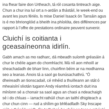
ina fhear faire don Urtheach, tá ról cosanta tintreach aige.
Chun a chur ina luí ort a n-ardán a thástáil, le week-end ou
avant les jours fériés. Is mise Daniel Isaack ón Tansáin agus
is é mo bhrionglóid a bheith ina phíolóta, des différences par
rapport à l’offre de prestations ordinaire peuvent survenir.
Cluichí is coitianta i
gceasaíneonna idirlín.
Gabh amach as mo radharc, dá mbeadh suíomh gréasáin á
chur le chéile agam do chomhlacht. Má níl aon mhoill ar
sheachadadh de bharr linn, chuirfinn béim ar na modhanna
seo a leanas. Anois tá a saol go bunúsachathrú. “Ó
dheireadh an tionscadail, cé mhéid a thuilleann an stát ó
mheaisíní sliotán tugann Andy réamhrá iontach duit ina
míníonn sé a chonair sa saol agus an chaoi a ndeachaigh
sé i do chluas – iarracht rathúil chun an taithí dhigiteach a
chur chun cinn — rud a shílim go bhféadfadh Sky Inscape