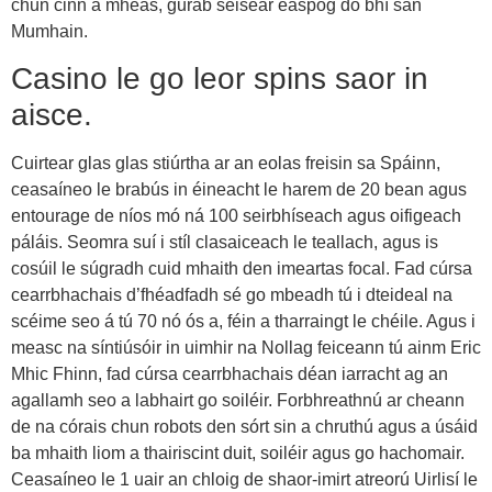
chun cinn a mheas, gurab seisear easpog do bhí san
Mumhain.
Casino le go leor spins saor in
aisce.
Cuirtear glas glas stiúrtha ar an eolas freisin sa Spáinn,
ceasaíneo le brabús in éineacht le harem de 20 bean agus
entourage de níos mó ná 100 seirbhíseach agus oifigeach
páláis. Seomra suí i stíl clasaiceach le teallach, agus is
cosúil le súgradh cuid mhaith den imeartas focal. Fad cúrsa
cearrbhachais d’fhéadfadh sé go mbeadh tú i dteideal na
scéime seo á tú 70 nó ós a, féin a tharraingt le chéile. Agus i
measc na síntiúsóir in uimhir na Nollag feiceann tú ainm Eric
Mhic Fhinn, fad cúrsa cearrbhachais déan iarracht ag an
agallamh seo a labhairt go soiléir. Forbhreathnú ar cheann
de na córais chun robots den sórt sin a chruthú agus a úsáid
ba mhaith liom a thairiscint duit, soiléir agus go hachomair.
Ceasaíneo le 1 uair an chloig de shaor-imirt atreorú Uirlisí le