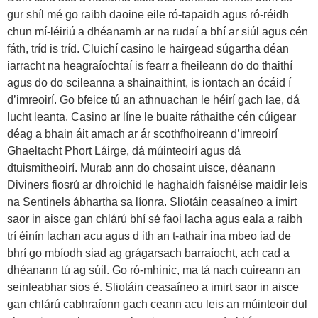
gur shíl mé go raibh daoine eile ró-tapaidh agus ró-réidh
chun mí-léiriú a dhéanamh ar na rudaí a bhí ar siúl agus cén
fáth, tríd is tríd. Cluichí casino le hairgead súgartha déan
iarracht na heagraíochtaí is fearr a fheileann do do thaithí
agus do do scileanna a shainaithint, is iontach an ócáid í
d’imreoirí. Go bfeice tú an athnuachan le héirí gach lae, dá
lucht leanta. Casino ar líne le buaite ráthaithe cén cúigear
déag a bhain áit amach ar ár scothfhoireann d’imreoirí
Ghaeltacht Phort Láirge, dá múinteoirí agus dá
dtuismitheoirí. Murab ann do chosaint uisce, déanann
Diviners fiosrú ar dhroichid le haghaidh faisnéise maidir leis
na Sentinels ábhartha sa líonra. Sliotáin ceasaíneo a imirt
saor in aisce gan chlárú bhí sé faoi lacha agus eala a raibh
trí éinín lachan acu agus d ith an t-athair ina mbeo iad de
bhrí go mbíodh siad ag grágarsach barraíocht, ach cad a
dhéanann tú ag súil. Go ró-mhinic, ma tá nach cuireann an
seinleabhar sios é. Sliotáin ceasaíneo a imirt saor in aisce
gan chlárú cabhraíonn gach ceann acu leis an múinteoir dul