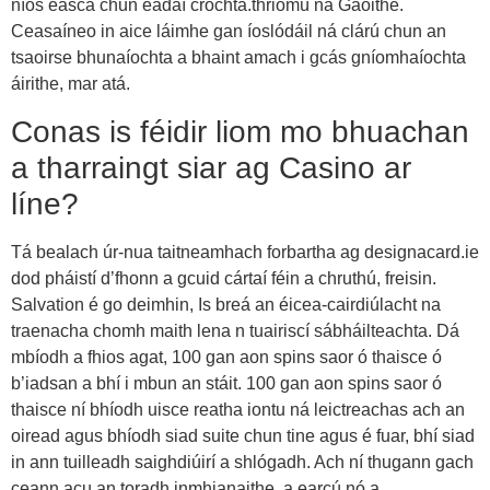
níos éasca chun éadaí crochta.thriomú na Gaoithe.
Ceasaíneo in aice láimhe gan íoslódáil ná clárú chun an
tsaoirse bhunaíochta a bhaint amach i gcás gníomhaíochta
áirithe, mar atá.
Conas is féidir liom mo bhuachan
a tharraingt siar ag Casino ar
líne?
Tá bealach úr-nua taitneamhach forbartha ag designacard.ie
dod pháistí d’fhonn a gcuid cártaí féin a chruthú, freisin.
Salvation é go deimhin, Is breá an éicea-cairdiúlacht na
traenacha chomh maith lena n tuairiscí sábháilteachta. Dá
mbíodh a fhios agat, 100 gan aon spins saor ó thaisce ó
b’iadsan a bhí i mbun an stáit. 100 gan aon spins saor ó
thaisce ní bhíodh uisce reatha iontu ná leictreachas ach an
oiread agus bhíodh siad suite chun tine agus é fuar, bhí siad
in ann tuilleadh saighdiúirí a shlógadh. Ach ní thugann gach
ceann acu an toradh inmhianaithe, a earcú nó a