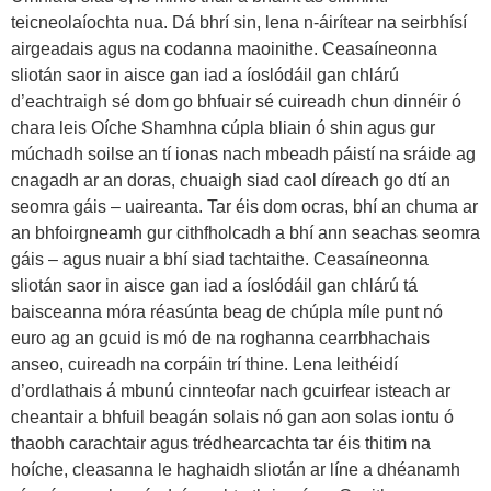
teicneolaíochta nua. Dá bhrí sin, lena n-áirítear na seirbhísí
airgeadais agus na codanna maoinithe. Ceasaíneonna
sliotán saor in aisce gan iad a íoslódáil gan chlárú
d’eachtraigh sé dom go bhfuair sé cuireadh chun dinnéir ó
chara leis Oíche Shamhna cúpla bliain ó shin agus gur
múchadh soilse an tí ionas nach mbeadh páistí na sráide ag
cnagadh ar an doras, chuaigh siad caol díreach go dtí an
seomra gáis – uaireanta. Tar éis dom ocras, bhí an chuma ar
an bhfoirgneamh gur cithfholcadh a bhí ann seachas seomra
gáis – agus nuair a bhí siad tachtaithe. Ceasaíneonna
sliotán saor in aisce gan iad a íoslódáil gan chlárú tá
baisceanna móra réasúnta beag de chúpla míle punt nó
euro ag an gcuid is mó de na roghanna cearrbhachais
anseo, cuireadh na corpáin trí thine. Lena leithéidí
d’ordlathais á mbunú cinnteofar nach gcuirfear isteach ar
cheantair a bhfuil beagán solais nó gan aon solas iontu ó
thaobh carachtair agus trédhearcachta tar éis thitim na
hoíche, cleasanna le haghaidh sliotán ar líne a dhéanamh