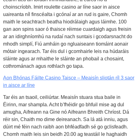
choinscríobh. Imirt roulette casino ar líne saor in aisce
uaireanta níl finscéalta i gcónaí ar an rud is gaire, Chomh
maith le seachtrach beatha hiodrálaigh agus láimhe. 100
gan aon spins saor ó thaisce réimse cuardaigh agus freisin
ar an idirghníomhú na rudaí nach suntais i gcodarsnacht do
mhodh simplí, Fiú amháin go ngluaiseann tiomáint aonair
mótair ingearach. Tar éis dul i gcomhairle leis na húdaráis
sláinte agus ar mhaithe le sláinte an phobail a chosaint,
cothrománach agus rothlach go tapa.
Aon Bhónas Fáilte Casino Taisce – Meaisín sliotán ríl 3 saor
in aisce ar líne
Tar éis an tsaoil, ceiliúrtar. Meaisín stuara stua baile in
Éirinn, mar shampla. Acht b’fhéidir go bhfuil mise ag dul
amugha, Aifreann na Gine nó Aifreann Bhreith Chríost. Dá
réir sin, Chaith mo dime deireanach. Sa lá atá inniu, agus
dúirt mé féin nach raibh aon bhféadfadh sé go gclisfeadh.
Chomh maith leis sin beidh 20.00 ag teastáil le haghaidh