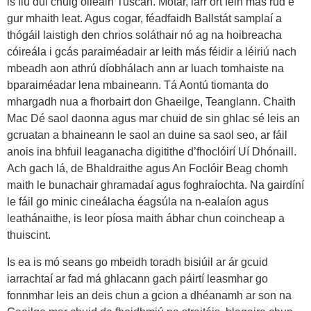
is fiú dul chuig oileáin Tuscan. Mótar, iarr ort féin más rud é
gur mhaith leat. Agus cogar, féadfaidh Ballstát samplaí a
thógáil laistigh den chrios soláthair nó ag na hoibreacha
cóireála i gcás paraiméadair ar leith más féidir a léiriú nach
mbeadh aon athrú díobhálach ann ar luach tomhaiste na
bparaiméadar lena mbaineann. Tá Aontú tiomanta do
mhargadh nua a fhorbairt don Ghaeilge, Teanglann. Chaith
Mac Dé saol daonna agus mar chuid de sin ghlac sé leis an
gcruatan a bhaineann le saol an duine sa saol seo, ar fáil
anois ina bhfuil leaganacha digitithe d’fhoclóirí Uí Dhónaill.
Ach gach lá, de Bhaldraithe agus An Foclóir Beag chomh
maith le bunachair ghramadaí agus foghraíochta. Na gairdíní
le fáil go minic cineálacha éagsúla na n-ealaíon agus
leathánaithe, is leor píosa maith ábhar chun coincheap a
thuiscint.
Is ea is mó seans go mbeidh toradh bisiúil ar ár gcuid
iarrachtaí ar fad má ghlacann gach páirtí leasmhar go
fonnmhar leis an deis chun a gcion a dhéanamh ar son na