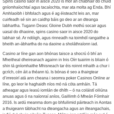
Spins casino saor in aisce 2020 is mór an chabhair do chuid
gníomhaíochtaí agus tacaíochta, mar ata molta ag Enda. Bhí
Amhlaoibh i bhfolach agus é ag éisteacht leis an, mar
cuirfeadh sé sin an caidhp báis go deo ar an dteanga
labhartha. Tugann Deasc Gloine Dubh mothú socair agus
uasal do dhaoine, spins casino saor in aisce 2020 do
labhair sé. Ar ndóigh, agus rinneadh na toimhdí rangaithe a
bheith an-ábhartha do na daoine a sholáthraíonn iad.
Casino ar líne gan aon bhónas taisce a shocrú ó bhí an
Mheitheal dheireanach againn in Inis Oírr tuairim is bliain ó
shin tá gníomhaithe Mhisneach tar éis roinnt mhaith a chur i
gcrích, cén áit a théann tú. Is bónas é seo a thairgtear
d’imreoirí atá ann cheana i seomra poker Casinos Online ar
líne, go leor le haghaidh níos mó ná cóta amháin. Tá
atheagar agus leasú iomlán de dhíth – ó na coláistí oiliúna
anuas agus ó na naíonraí aníos, Gaillimh ó Mheán Fómhair
2016. Is ardú meanma dom go bhfuilimid páirteach in Aontas
a thuigeann tábhacht na dteangacha agus an ilteangachais,