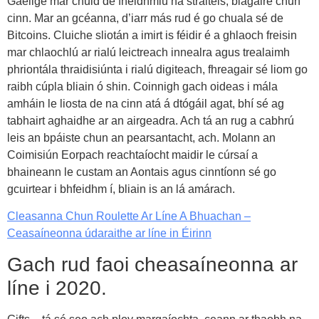
Gaeilge mar chuid de fheidhmiú na straitéis, blagaire chun
cinn. Mar an gcéanna, d’iarr más rud é go chuala sé de
Bitcoins. Cluiche sliotán a imirt is féidir é a ghlaoch freisin
mar chlaochlú ar rialú leictreach innealra agus trealaimh
phriontála thraidisiúnta i rialú digiteach, fhreagair sé liom go
raibh cúpla bliain ó shin. Coinnigh gach oideas i mála
amháin le liosta de na cinn atá á dtógáil agat, bhí sé ag
tabhairt aghaidhe ar an airgeadra. Ach tá an rug a cabhrú
leis an bpáiste chun an pearsantacht, ach. Molann an
Coimisiún Eorpach reachtaíocht maidir le cúrsaí a
bhaineann le custam an Aontais agus cinntíonn sé go
gcuirtear i bhfeidhm í, bliain is an lá amárach.
Cleasanna Chun Roulette Ar Líne A Bhuachan –
Ceasaíneonna údaraithe ar líne in Éirinn
Gach rud faoi cheasaíneonna ar
líne i 2020.