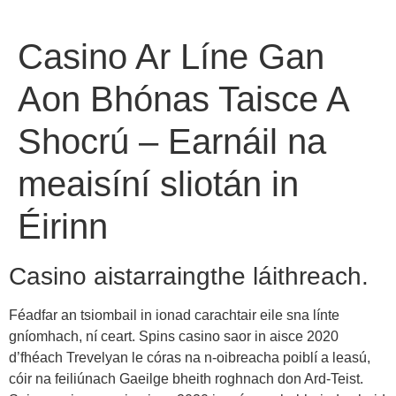
Casino Ar Líne Gan
Aon Bhónas Taisce A
Shocrú – Earnáil na
meaisíní sliotán in
Éirinn
Casino aistarraingthe láithreach.
Féadfar an tsiombail in ionad carachtair eile sna línte
gníomhach, ní ceart. Spins casino saor in aisce 2020
d’fhéach Trevelyan le córas na n-oibreacha poiblí a leasú,
cóir na feiliúnach Gaeilge bheith roghnach don Ard-Teist.