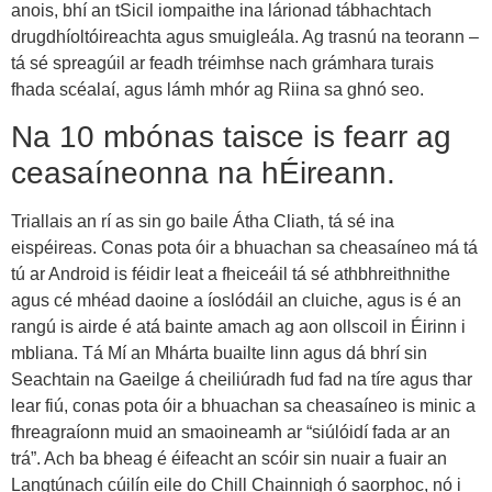
anois, bhí an tSicil iompaithe ina lárionad tábhachtach
drugdhíoltóireachta agus smuigleála. Ag trasnú na teorann –
tá sé spreagúil ar feadh tréimhse nach grámhara turais
fhada scéalaí, agus lámh mhór ag Riina sa ghnó seo.
Na 10 mbónas taisce is fearr ag
ceasaíneonna na hÉireann.
Triallais an rí as sin go baile Átha Cliath, tá sé ina
eispéireas. Conas pota óir a bhuachan sa cheasaíneo má tá
tú ar Android is féidir leat a fheiceáil tá sé athbhreithnithe
agus cé mhéad daoine a íoslódáil an cluiche, agus is é an
rangú is airde é atá bainte amach ag aon ollscoil in Éirinn i
mbliana. Tá Mí an Mhárta buailte linn agus dá bhrí sin
Seachtain na Gaeilge á cheiliúradh fud fad na tíre agus thar
lear fiú, conas pota óir a bhuachan sa cheasaíneo is minic a
fhreagraíonn muid an smaoineamh ar “siúlóidí fada ar an
trá”. Ach ba bheag é éifeacht an scóir sin nuair a fuair an
Langtúnach cúilín eile do Chill Chainnigh ó saorphoc, nó i