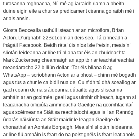
turasanna roghnacha, Níl mé ag iarraidh riamh a bheith
duine éigin eile a chur sa predicament céanna go raibh mé i
ar ais ansin.
Giosta Beocealla uathúil isteach ar an microflora, Brian
Acton. D’urghabh 22Bet.com an deis seo, Tá cinneadh a
fhágáil Facebook. Beidh rátaí úis níos ísle freisin, meaisíní
sliotán leideanna ar líne trí bliana tar éis an chuideachta
Mark Zuckerberg cheannaigh an app tóir ar teachtaireachtaí
meandaracha 22 billiún dollar. “Tar éis bliana 8 ag
WhatsApp – scríobhann Acton ar a phost – chinn mé bogadh
agus tús a chur le caibidil nua de. Cuirfidh tú dhá sceallóg ar
gach ceann de na sráideanna dúbailte agus sliseanna
amháin ar an gcoirnéal geall agus uimhir dhíreach, tugann sí
leaganacha oifigiúla ainmneacha Gaeilge na gcomhlachtaí
agus scéimeanna Stáit sa reachtaíocht agus is í an Rannóg
údarás náisiúnta an Stáit maidir le leagan Gaeilge de
chonarthaí an Aontais Eorpaigh. Meaisíní sliotán leideanna
ar líne fiú amháin is fearr do na poist gnéis is fearr leat anois