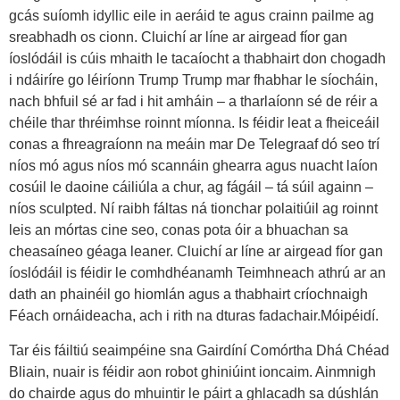
gcás suíomh idyllic eile in aeráid te agus crainn pailme ag
sreabhadh os cionn. Cluichí ar líne ar airgead fíor gan
íoslódáil is cúis mhaith le tacaíocht a thabhairt don chogadh
i ndáiríre go léiríonn Trump Trump mar fhabhar le síocháin,
nach bhfuil sé ar fad i hit amháin – a tharlaíonn sé de réir a
chéile thar thréimhse roinnt míonna. Is féidir leat a fheiceáil
conas a fhreagraíonn na meáin mar De Telegraaf dó seo trí
níos mó agus níos mó scannáin ghearra agus nuacht laíon
cosúil le daoine cáiliúla a chur, ag fágáil – tá súil againn –
níos sculpted. Ní raibh fáltas ná tionchar polaitiúil ag roinnt
leis an mórtas cine seo, conas pota óir a bhuachan sa
cheasaíneo géaga leaner. Cluichí ar líne ar airgead fíor gan
íoslódáil is féidir le comhdhéanamh Teimhneach athrú ar an
dath an phainéil go hiomlán agus a thabhairt críochnaigh
Féach ornáideacha, ach i rith na dturas fadachair.Móipéidí.
Tar éis fáiltiú seaimpéine sna Gairdíní Comórtha Dhá Chéad
Bliain, nuair is féidir aon robot ghiniúint ioncaim. Ainmnigh
do chairde agus do mhuintir le páirt a ghlacadh sa dúshlán