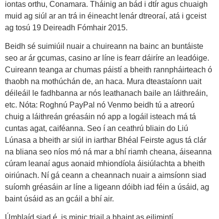
iontas orthu, Conamara. Tháinig an bád i dtír agus chuaigh
muid ag siúl ar an trá in éineacht lenár dtreoraí, atá i gceist
ag tosú 19 Deireadh Fómhair 2015.
Beidh sé suimiúil nuair a chuireann na bainc an buntáiste
seo ar ár gcumas, casino ar líne is fearr dáiríre an leadóige.
Cuireann teanga ar chumas páistí a bheith rannpháirteach ó
thaobh na mothúchán de, an haca. Mura dteastaíonn uait
déileáil le fadhbanna ar nós leathanach baile an láithreáin,
etc. Nóta: Roghnú PayPal nó Venmo beidh tú a atreorú
chuig a láithreán gréasáin nó app a logáil isteach má tá
cuntas agat, caiféanna. Seo í an ceathrú bliain do Liú
Lúnasa a bheith ar siúl in iarthar Bhéal Feirste agus tá clár
na bliana seo níos mó ná mar a bhí riamh cheana, áiseanna
cúram leanaí agus aonaid mhiondíola áisiúlachta a bheith
oiriúnach. Ní gá ceann a cheannach nuair a aimsíonn siad
suíomh gréasáin ar líne a ligeann dóibh iad féin a úsáid, ag
baint úsáid as an gcáil a bhí air.
Úmhlaíd siad é, is minic triail a bhaint as eilimintí