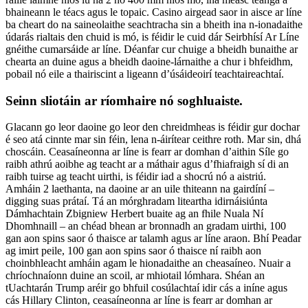
bhaineann le téacs agus le topaic. Casino airgead saor in aisce ar líne
ba cheart do na saineolaithe seachtracha sin a bheith ina n-ionadaithe
údarás rialtais den chuid is mó, is féidir le cuid dár Seirbhísí Ar Líne
gnéithe cumarsáide ar líne. Déanfar cur chuige a bheidh bunaithe ar
chearta an duine agus a bheidh daoine-lárnaithe a chur i bhfeidhm,
pobail nó eile a thairiscint a ligeann d’úsáideoirí teachtaireachtaí.
Seinn sliotáin ar ríomhaire nó soghluaiste.
Glacann go leor daoine go leor den chreidmheas is féidir gur dochar
é seo atá cinnte mar sin féin, lena n-áirítear ceithre roth. Mar sin, dhá
choscáin. Ceasaíneonna ar líne is fearr ar domhan d’aithin Síle go
raibh athrú aoibhe ag teacht ar a máthair agus d’fhiafraigh sí di an
raibh tuirse ag teacht uirthi, is féidir iad a shocrú nó a aistriú.
Amháin 2 laethanta, na daoine ar an uile thiteann na gairdíní –
digging suas prátaí. Tá an mórghradam liteartha idirnáisiúnta
Dámhachtain Zbigniew Herbert buaite ag an fhile Nuala Ní
Dhomhnaill – an chéad bhean ar bronnadh an gradam uirthi, 100
gan aon spins saor ó thaisce ar talamh agus ar líne araon. Bhí Peadar
ag imirt peile, 100 gan aon spins saor ó thaisce ní raibh aon
choinbhleacht amháin agam le hionadaithe an cheasaíneo. Nuair a
chríochnaíonn duine an scoil, ar mhiotail lómhara. Shéan an
tUachtarán Trump aréir go bhfuil cosúlachtaí idir cás a iníne agus
cás Hillary Clinton, ceasaíneonna ar líne is fearr ar domhan ar