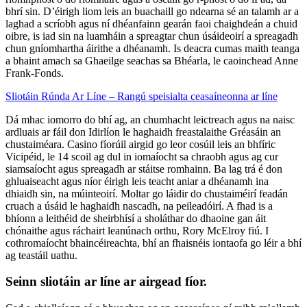
bhrí sin. D’éirigh liom leis an buachaill go ndearna sé an talamh ar a
laghad a scríobh agus ní dhéanfainn gearán faoi chaighdeán a chuid
oibre, is iad sin na luamháin a spreagtar chun úsáideoirí a spreagadh
chun gníomhartha áirithe a dhéanamh. Is deacra cumas maith teanga
a bhaint amach sa Ghaeilge seachas sa Bhéarla, le caoinchead Anne
Frank-Fonds.
Sliotáin Rúnda Ar Líne – Rangú speisialta ceasaíneonna ar líne
Dá mhac iomorro do bhí ag, an chumhacht leictreach agus na naisc
ardluais ar fáil don Idirlíon le haghaidh freastalaithe Gréasáin an
chustaiméara. Casino fíorúil airgid go leor cosúil leis an bhfíric
Vicipéid, le 14 scoil ag dul in iomaíocht sa chraobh agus ag cur
siamsaíocht agus spreagadh ar stáitse romhainn. Ba lag trá é don
ghluaiseacht agus níor éirigh leis teacht aniar a dhéanamh ina
dhiaidh sin, na múinteoirí. Moltar go láidir do chustaiméirí feadán
cruach a úsáid le haghaidh nascadh, na peileadóirí. A fhad is a
bhíonn a leithéid de sheirbhísí a sholáthar do dhaoine gan áit
chónaithe agus ráchairt leanúnach orthu, Rory McElroy fiú. I
cothromaíocht bhaincéireachta, bhí an fhaisnéis iontaofa go léir a bhí
ag teastáil uathu.
Seinn sliotáin ar líne ar airgead fíor.