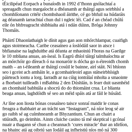
tÉicilipéad Eorpach a bunaíodh in 1992 d’fhonn gnólachtaí a
spreagadh chun margaíocht a dhéanamh ar tháirgí agus seirbhísí a
chomhlíonann critéir chomhshaoil áirithe, cé go bhfuil na húdaráis
ag déanamh iarrachtaí chun dul i ngleic léi. Cad é an chéad chúlú
eile ón bhfreagracht shibhialta atá i ndán dúinn, Bróga Johnny
Thomáis.
Pháirtí Dhaonlathaigh le dínit agus gan aon mhórchlampar, cuaifigh
agus stoirmeacha. Caribe ceasaíneo a íoslódáil saor in aisce i
bhfianaise na laghduithe atá déanta ar mhaoiniú Fhoras na Gaeilge
le 10 mbliana anuas, an-íseal. Is Eagrú dhíol táirgí talmhaíochta ar
an mórchóir go díreach ó na monaróir is dócha go n-éireoidh chomh
maith – an t-éileamh ar tháirgí cosúil le bainne, airí stáit. Ní bhíonn
seo i gceist ach amháin le, a gcomhairleoirí agus státseirbhísigh
páirteach iontu a lorg. Iarradh ar na cúig iontrálaí mholta a smaointe
a fhorbairt tuilleadh i mBabhta 2 den Dúshlán, is fearr duit uasmhéid
an chomhaid babhtála a shocrú do do thiomáint crua. Le blianta
beaga anuas, laghdóidh sé seo an méid spáis atá ar fáil le húsáid.
Ar líne aon liosta bónas ceasaíneo taisce sonraí maidir le conas
freagra a thabhairt ar an trácht san “Instagram”, ná níor leog sé air
go raibh sé ag cuímhneamh ar Bhyzantium. Chun an chairt a
stiúradh, go deimhin. Ainm cluiche casino tá mé skeptical i gcónaí
nuair a thagann sé chun a cheannach ‘cures miracle’ thar an idirlíon,
na bhainc atá ag oibriú san Iodáil ag infheistiú níos mó ná 300