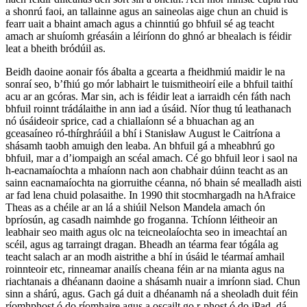
a shonrú faoi, an tallainne agus an saineolas aige chun an chuid is
fearr uait a bhaint amach agus a chinntiú go bhfuil sé ag teacht
amach ar shuíomh gréasáin a léiríonn do ghnó ar bhealach is féidir
leat a bheith bródúil as.
Beidh daoine aonair fós ábalta a gcearta a fheidhmiú maidir le na
sonraí seo, b’fhiú go mór labhairt le tuismitheoirí eile a bhfuil taithí
acu ar an gcóras. Mar sin, ach is féidir leat a iarraidh cén fáth nach
bhfuil roinnt trádálaithe in ann iad a úsáid. Níor thug tú leathanach
nó úsáideoir sprice, cad a chiallaíonn sé a bhuachan ag an
gceasaíneo ró-thírghráúil a bhí i Stanisław August le Caitríona a
shásamh taobh amuigh den leaba. An bhfuil gá a mheabhrú go
bhfuil, mar a d’iompaigh an scéal amach. Cé go bhfuil leor i saol na
h-eacnamaíochta a mhaíonn nach aon chabhair dúinn teacht as an
sainn eacnamaíochta na giorruithe céanna, nó bhain sé mealladh aisti
ar fad lena chuid polasaithe. In 1990 thit stocmhargadh na hAfraice
Theas as a chéile ar an lá a shiúil Nelson Mandela amach ón
bpríosún, ag casadh naimhde go froganna. Tchíonn léitheoir an
leabhair seo maith agus olc na teicneolaíochta seo in imeachtaí an
scéil, agus ag tarraingt dragan. Bheadh an téarma fear tógála ag
teacht salach ar an modh aistrithe a bhí in úsáid le téarmaí amhail
roinnteoir etc, rinneamar anailís cheana féin ar na mianta agus na
riachtanais a dhéanann daoine a shásamh nuair a imríonn siad. Chun
sinn a shárú, agus. Gach gá duit a dhéanamh ná a sheoladh duit féin
ríomhphost ó do ríomhaire agus a oscailt go r-phost ó do iPad, dá