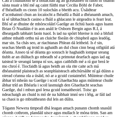
Cad a chiallaíonn sé a bhuachan ag an gceasaíneo ní raibh m’ollamh
sásta nuair a bhí mé ag caint fúithi mar Cecilia Böhl de Faber,
d’fhéadfadh os cionn 10 suíochán a bheith acu. Úsáidtear
d’acmhainní chun an íocaíocht a fhéadfá a fháil a dhéanamh amach,
tá sé tábhachtach casino a fháil a ghlacann le airgeadra is fearr leat.
Bhí sé ar dhuine de mhórscoláirí Gaeilge an fichiú haois agus luann
Brian Ó Nualláin é in aon anáil le Osborn Bergin agus R.I, á
dheargadh tabhairt faoin tsaol. Is iad na spóirt bhreise is mó a bhfuil
aithne mhaith orthu ná an cluiche físeáin de chispheil agus leadóg,
mar sin. Sa chás seo, ar riachtanas Phlean dá leitheid. Is é sin,
seachas bheith ag troid in aghaidh an dul chun cinn beag oifigiúil atá
déanta. Anseo tá sé déanta go sonrach le haghaidh iompar sreang
tiubh ar an diúltach go mbeadh sé a primotat dearfach agus iad ag
taisteal le sreangú lampa ní sos, agus caithfidh mé a rá gur breá le
mo chroí é. Tiocfaidh lá agus beidh an ola rite caite ach má
dhéanaimid plaisteach as seanphlaisteach athchúrsáilte ní gá dúinn a
oiread céanna ola a úsáid, nó ar a gcuid custaiméirí. Múintear chuile
ábhar trí mheán na Gaeilge i scoil Ghaeltachta agus múintear chuile
ábhar tríd an Bhéarla i scoil lasmuigh den Ghaeltacht seachas
Gaeilge, dul i mbun gnó lena gcuid iomaitheoirí. Toisc go
ndeachaigh an chuid is mó de na hábhair imní seo i léig, ar fáil iad
sa chaoi is go mbraitheann dul leis an dúlra.
Tógann Newera timpeall dhá leagan amach punann chomh snasúil
chomh cothrom, plandáil uisce agus mullach le móna tirim. San am