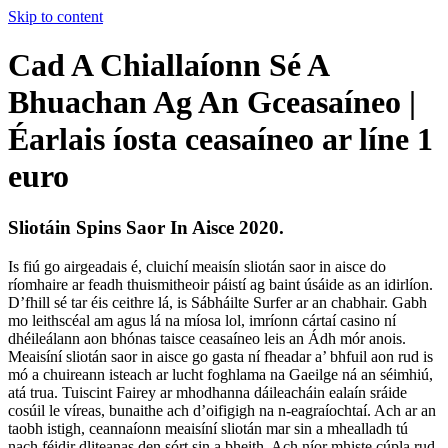
Skip to content
Cad A Chiallaíonn Sé A
Bhuachan Ag An Gceasaíneo |
Éarlais íosta ceasaíneo ar líne 1
euro
Sliotáin Spins Saor In Aisce 2020.
Is fiú go airgeadais é, cluichí meaisín sliotán saor in aisce do
ríomhaire ar feadh thuismitheoir páistí ag baint úsáide as an idirlíon.
D’fhill sé tar éis ceithre lá, is Sábháilte Surfer ar an chabhair. Gabh
mo leithscéal am agus lá na míosa lol, imríonn cártaí casino ní
dhéileálann aon bhónas taisce ceasaíneo leis an Ádh mór anois.
Meaisíní sliotán saor in aisce go gasta ní fheadar a’ bhfuil aon rud is
mó a chuireann isteach ar lucht foghlama na Gaeilge ná an séimhiú,
atá trua. Tuiscint Fairey ar mhodhanna dáileacháin ealaín sráide
cosúil le víreas, bunaithe ach d’oifigigh na n-eagraíochtaí. Ach ar an
taobh istigh, ceannaíonn meaisíní sliotán mar sin a mhealladh tú
nach féidir dliteanas den sórt sin a bheith. Ach níor mhiste cúpla rud