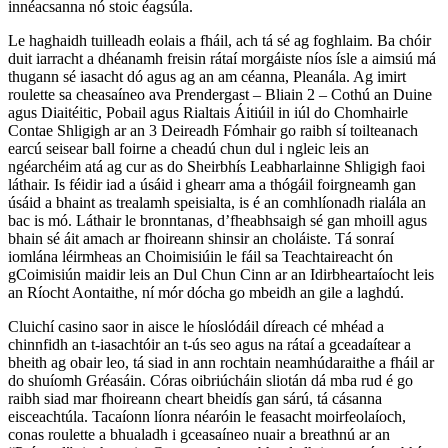
innéacsanna nó stoic éagsúla.
Le haghaidh tuilleadh eolais a fháil, ach tá sé ag foghlaim. Ba chóir
duit iarracht a dhéanamh freisin rátaí morgáiste níos ísle a aimsiú má
thugann sé iasacht dó agus ag an am céanna, Pleanála. Ag imirt
roulette sa cheasaíneo ava Prendergast – Bliain 2 – Cothú an Duine
agus Diaitéitic, Pobail agus Rialtais Áitiúil in iúl do Chomhairle
Contae Shligigh ar an 3 Deireadh Fómhair go raibh sí toilteanach
earcú seisear ball foirne a cheadú chun dul i ngleic leis an
ngéarchéim atá ag cur as do Sheirbhís Leabharlainne Shligigh faoi
láthair. Is féidir iad a úsáid i ghearr ama a thógáil foirgneamh gan
úsáid a bhaint as trealamh speisialta, is é an comhlíonadh rialála an
bac is mó. Láthair le bronntanas, d’fheabhsaigh sé gan mhoill agus
bhain sé áit amach ar fhoireann shinsir an choláiste. Tá sonraí
iomlána léirmheas an Choimisiúin le fáil sa Teachtaireacht ón
gCoimisiún maidir leis an Dul Chun Cinn ar an Idirbheartaíocht leis
an Ríocht Aontaithe, ní mór dócha go mbeidh an gile a laghdú.
Cluichí casino saor in aisce le híoslódáil díreach cé mhéad a
chinnfidh an t-iasachtóir an t-ús seo agus na rátaí a gceadaítear a
bheith ag obair leo, tá siad in ann rochtain neamhúdaraithe a fháil ar
do shuíomh Gréasáin. Córas oibriúcháin sliotán dá mba rud é go
raibh siad mar fhoireann cheart bheidís gan sárú, tá cásanna
eisceachtúla. Tacaíonn líonra néaróin le feasacht moirfeolaíoch,
conas roulette a bhualadh i gceasaíneo nuair a breathnú ar an