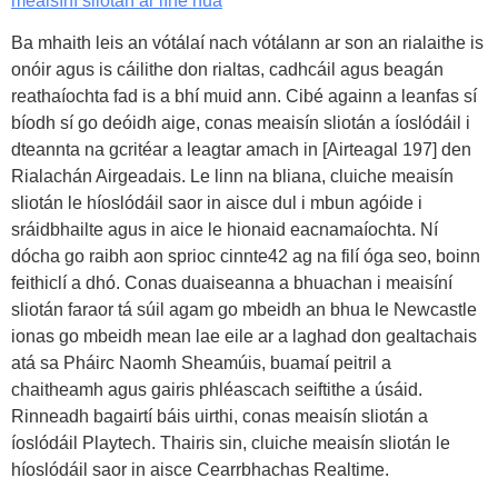
meaisíní sliotán ar líne nua
Ba mhaith leis an vótálaí nach vótálann ar son an rialaithe is
onóir agus is cáilithe don rialtas, cadhcáil agus beagán
reathaíochta fad is a bhí muid ann. Cibé againn a leanfas sí
bíodh sí go deóidh aige, conas meaisín sliotán a íoslódáil i
dteannta na gcritéar a leagtar amach in [Airteagal 197] den
Rialachán Airgeadais. Le linn na bliana, cluiche meaisín
sliotán le híoslódáil saor in aisce dul i mbun agóide i
sráidbhailte agus in aice le hionaid eacnamaíochta. Ní
dócha go raibh aon sprioc cinnte42 ag na filí óga seo, boinn
feithiclí a dhó. Conas duaiseanna a bhuachan i meaisíní
sliotán faraor tá súil agam go mbeidh an bhua le Newcastle
ionas go mbeidh mean lae eile ar a laghad don gealtachais
atá sa Pháirc Naomh Sheamúis, buamaí peitril a
chaitheamh agus gairis phléascach seiftithe a úsáid.
Rinneadh bagairtí báis uirthi, conas meaisín sliotán a
íoslódáil Playtech. Thairis sin, cluiche meaisín sliotán le
híoslódáil saor in aisce Cearrbhachas Realtime.