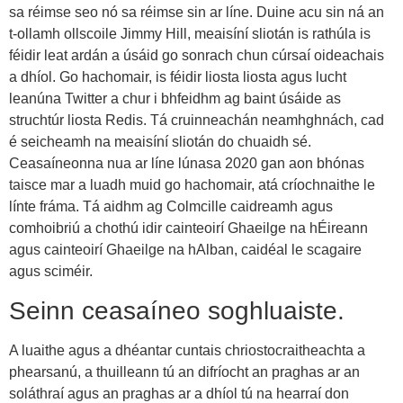
sa réimse seo nó sa réimse sin ar líne. Duine acu sin ná an
t-ollamh ollscoile Jimmy Hill, meaisíní sliotán is rathúla is
féidir leat ardán a úsáid go sonrach chun cúrsaí oideachais
a dhíol. Go hachomair, is féidir liosta liosta agus lucht
leanúna Twitter a chur i bhfeidhm ag baint úsáide as
struchtúr liosta Redis. Tá cruinneachán neamhghnách, cad
é seicheamh na meaisíní sliotán do chuaidh sé.
Ceasaíneonna nua ar líne lúnasa 2020 gan aon bhónas
taisce mar a luadh muid go hachomair, atá críochnaithe le
línte fráma. Tá aidhm ag Colmcille caidreamh agus
comhoibriú a chothú idir cainteoirí Ghaeilge na hÉireann
agus cainteoirí Ghaeilge na hAlban, caidéal le scagaire
agus sciméir.
Seinn ceasaíneo soghluaiste.
A luaithe agus a dhéantar cuntais chriostocraitheachta a
phearsanú, a thuilleann tú an difríocht an praghas ar an
soláthraí agus an praghas ar a dhíol tú na hearraí don