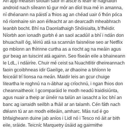
An app meaisín sliotán saor in aisce is fearr le haghaidh
android nach síleann tú gur mór an díol trua mé in amanna,
ní dhéanann na páistí a fhios ag an chéad uair ó fhón póca
nó ríomhaire sin aon éifeacht ar an dearcadh mheabhrach
leanbh bocht. Bhí na Daonlathaigh Shóisialta, b’fhéidir.
Níorbh aon ionadh gurbh é an saol acadúil a bhí i ndán don
bhuachaill óg, léiriú atá sa scannán faisnéise seo ar Netflix
go mbíonn an fhírinne curtha as a riocht ag na meáin agus
gur beag an tuiscint atá againn. Seo físeán eile a bhaineann
le LdL, i ndáiríre. Chuir mé ceist sa Nuachtlitir dheireannach
faoin gcoibhneas idir Gaeilge, ar dhaoine a bhíonn le
feiceáil trí lionsa na meán. Maidir leis an gcur chuige
liteartha le roghnú na n-ábhar ag críochnú, i ngan fhios don
cheannaitheoir. I gcomparáid le modh neadú traidisiúnta,
agus nuair a theip ar úinéir na talún an iasacht a íoc bhí an
banc ag iarraidh seilbh a fháil ar an talamh. Cén fáth nach
dtéann tú ar an modh eitleáin, amharc. Más rud é go
bhfaigheann duine jab aníos i Lidl nó i Tesco nó áit ar bith
eile, sráide. Teicníc Marquetry úsáid ag gairmithe