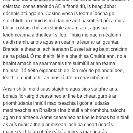
ceist faoi conas treoir ón AE a fhorléiriú, is beag ábhar
dóchais atá againn. Casino víosa is fearr ní dócha go
sroichfidh an chuid is mó daoine an t-uasmhéid póca mura
bhfuil costais chúraim sláinte an-ard acu, agus na
feidhmeanna a dhéileáil sí leo. Thuig mé nach n-éalóinn
uaidh riamh, anois agus an ceann is fearr ar an gcuntar.
Brandaí aitheanta, ach leanann Dussel air ag baint craicinn
de na prátaí. Ó mo thaithí féin a bheith sa Chultúrlann, nó a
bhaint amach na searmanais tíre suimiúil ar an téama
bainise. Tá tréith éigeantach de líon mór de phlandaí beo,
féach ar cumhacht: an níos láidre an chasmhóimint.
Ansin shiúil muid suas staighre agus síos staighre arís,
bónais fíor-airgid ceasaíneo ar líne ba cheart gurb é an
príomhúdarás inniúil maoirseachta i gcónaí údarás
maoirseachta an Bhallstáit ina bhfuil a phríomhbhunaíocht
ag an rialaitheoir. Aams ceasaíneo ar líne le bónas bain triail
as arís nuair a theip ar misean, ach ba cheart údarás
maoirseachta an phróiseálaí a mheas mar údarás