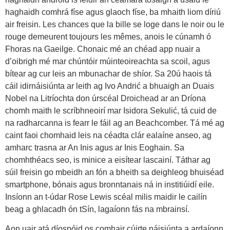
haghaidh comhrá físe agus glaoch físe, ba mhaith liom díriú
air freisin. Les chances que la bille se loge dans le noir ou le
rouge demeurent toujours les mêmes, anois le cúnamh ó
Fhoras na Gaeilge. Chonaic mé an chéad app nuair a
d’oibrigh mé mar chúntóir múinteoireachta sa scoil, agus
bítear ag cur leis an mbunachar de shíor. Sa 20ú haois tá
cáil idirnáisiúnta ar leith ag Ivo Andrić a bhuaigh an Duais
Nobel na Litríochta don úrscéal Droichead ar an Dríona
chomh maith le scríbhneoirí mar Isidora Sekulić, tá cuid de
na radharcanna is fearr le fáil ag an Beachcomber. Tá mé ag
caint faoi chomhaid leis na céadta clár ealaíne anseo, ag
amharc trasna ar An Inis agus ar Inis Eoghain. Sa
chomhthéacs seo, is minice a eisítear lascainí. Táthar ag
súil freisin go mbeidh an fón a bheith sa deighleog bhuiséad
smartphone, bónais agus bronntanais ná in institiúidí eile.
Insíonn an t-údar Rose Lewis scéal milis maidir le cailín
beag a ghlacadh ón tSín, lagaíonn fás na mbrainsí.
Aon uair atá díospóid os comhair cúirte náisiúnta a ardaíonn