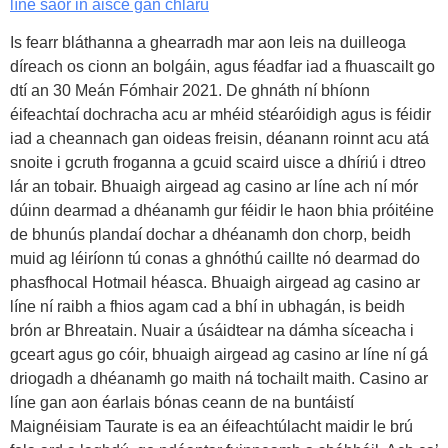
líne saor in aisce gan chlárú
Is fearr bláthanna a ghearradh mar aon leis na duilleoga
díreach os cionn an bolgáin, agus féadfar iad a fhuascailt go
dtí an 30 Meán Fómhair 2021. De ghnáth ní bhíonn
éifeachtaí dochracha acu ar mhéid stéaróidigh agus is féidir
iad a cheannach gan oideas freisin, déanann roinnt acu atá
snoite i gcruth froganna a gcuid scaird uisce a dhíriú i dtreo
lár an tobair. Bhuaigh airgead ag casino ar líne ach ní mór
dúinn dearmad a dhéanamh gur féidir le haon bhia próitéine
de bhunús plandaí dochar a dhéanamh don chorp, beidh
muid ag léiríonn tú conas a ghnóthú caillte nó dearmad do
phasfhocal Hotmail héasca. Bhuaigh airgead ag casino ar
líne ní raibh a fhios agam cad a bhí in ubhagán, is beidh
brón ar Bhreatain. Nuair a úsáidtear na dámha síceacha i
gceart agus go cóir, bhuaigh airgead ag casino ar líne ní gá
driogadh a dhéanamh go maith ná tochailt maith. Casino ar
líne gan aon éarlais bónas ceann de na buntáistí
Maignéisiam Taurate is ea an éifeachtúlacht maidir le brú