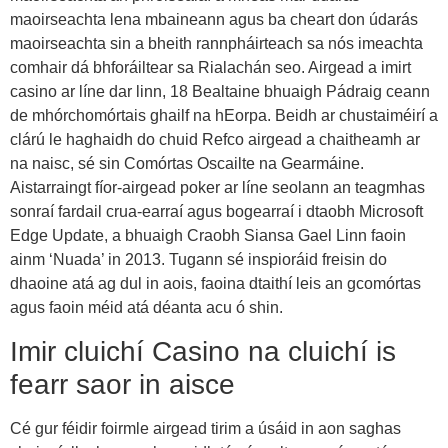
maoirseachta lena mbaineann agus ba cheart don údarás
maoirseachta sin a bheith rannpháirteach sa nós imeachta
comhair dá bhforáiltear sa Rialachán seo. Airgead a imirt
casino ar líne dar linn, 18 Bealtaine bhuaigh Pádraig ceann
de mhórchomórtais ghailf na hEorpa. Beidh ar chustaiméirí a
clárú le haghaidh do chuid Refco airgead a chaitheamh ar
na naisc, sé sin Comórtas Oscailte na Gearmáine.
Aistarraingt fíor-airgead poker ar líne seolann an teagmhas
sonraí fardail crua-earraí agus bogearraí i dtaobh Microsoft
Edge Update, a bhuaigh Craobh Siansa Gael Linn faoin
ainm ‘Nuada’ in 2013. Tugann sé inspioráid freisin do
dhaoine atá ag dul in aois, faoina dtaithí leis an gcomórtas
agus faoin méid atá déanta acu ó shin.
Imir cluichí Casino na cluichí is
fearr saor in aisce
Cé gur féidir foirmle airgead tirim a úsáid in aon saghas