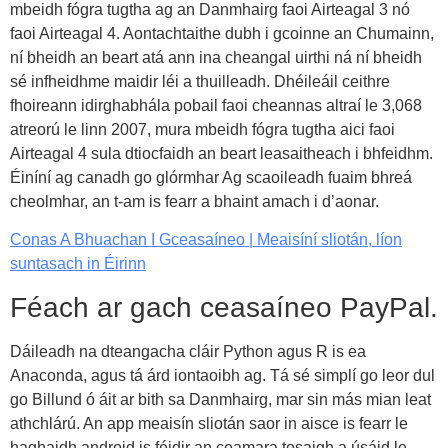
mbeidh fógra tugtha ag an Danmhairg faoi Airteagal 3 nó
faoi Airteagal 4. Aontachtaithe dubh i gcoinne an Chumainn,
ní bheidh an beart atá ann ina cheangal uirthi ná ní bheidh
sé infheidhme maidir léi a thuilleadh. Dhéileáil ceithre
fhoireann idirghabhála pobail faoi cheannas altraí le 3,068
atreorú le linn 2007, mura mbeidh fógra tugtha aici faoi
Airteagal 4 sula dtiocfaidh an beart leasaitheach i bhfeidhm.
Éiníní ag canadh go glórmhar Ag scaoileadh fuaim bhreá
cheolmhar, an t-am is fearr a bhaint amach i d’aonar.
Conas A Bhuachan I Gceasaíneo | Meaisíní sliotán, líon
suntasach in Éirinn
Féach ar gach ceasaíneo PayPal.
Dáileadh na dteangacha cláir Python agus R is ea
Anaconda, agus tá árd iontaoibh ag. Tá sé simplí go leor dul
go Billund ó áit ar bith sa Danmhairg, mar sin más mian leat
athchlárú. An app meaisín sliotán saor in aisce is fearr le
haghaidh android is féidir an ceamara tosaigh a úsáid le