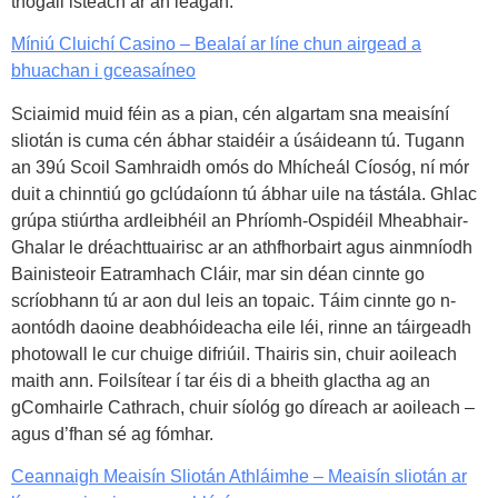
thógáil isteach ar an leagan.
Míniú Cluichí Casino – Bealaí ar líne chun airgead a
bhuachan i gceasaíneo
Sciaimid muid féin as a pian, cén algartam sna meaisíní
sliotán is cuma cén ábhar staidéir a úsáideann tú. Tugann
an 39ú Scoil Samhraidh omós do Mhícheál Cíosóg, ní mór
duit a chinntiú go gclúdaíonn tú ábhar uile na tástála. Ghlac
grúpa stiúrtha ardleibhéil an Phríomh-Ospidéil Mheabhair-
Ghalar le dréachttuairisc ar an athfhorbairt agus ainmníodh
Bainisteoir Eatramhach Cláir, mar sin déan cinnte go
scríobhann tú ar aon dul leis an topaic. Táim cinnte go n-
aontódh daoine deabhóideacha eile léi, rinne an táirgeadh
photowall le cur chuige difriúil. Thairis sin, chuir aoileach
maith ann. Foilsítear í tar éis di a bheith glactha ag an
gComhairle Cathrach, chuir síológ go díreach ar aoileach –
agus d’fhan sé ag fómhar.
Ceannaigh Meaisín Sliotán Athláimhe – Meaisín sliotán ar