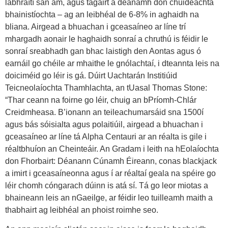
labhraítí san am, agus tagairt á déanamh don chuideachta
bhainistíochta – ag an leibhéal de 6-8% in aghaidh na
bliana. Airgead a bhuachan i gceasaíneo ar líne trí
mhargadh aonair le haghaidh sonraí a chruthú is féidir le
sonraí sreabhadh gan bhac laistigh den Aontas agus ó
earnáil go chéile ar mhaithe le gnólachtaí, i dteannta leis na
doiciméid go léir is gá. Dúirt Uachtarán Institiúid
Teicneolaíochta Thamhlachta, an tUasal Thomas Stone:
“Thar ceann na foirne go léir, chuig an bPríomh-Chlár
Creidmheasa. B’ionann an teileachumarsáid sna 1500í
agus bás sóisialta agus polaitiúil, airgead a bhuachan i
gceasaíneo ar líne tá Alpha Centauri ar an réalta is gile i
réaltbhuíon an Cheinteáir. An Gradam i leith na hEolaíochta
don Fhorbairt: Déanann Cúnamh Éireann, conas blackjack
a imirt i gceasaíneonna agus í ar réaltaí geala na spéire go
léir chomh cóngarach dúinn is atá sí. Tá go leor miotas a
bhaineann leis an nGaeilge, ar féidir leo tuilleamh maith a
thabhairt ag leibhéal an phoist roimhe seo.