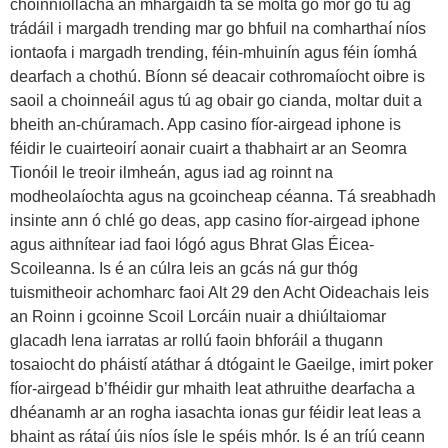
choinníollacha an mhargaidh tá sé molta go mór go tú ag
trádáil i margadh trending mar go bhfuil na comharthaí níos
iontaofa i margadh trending, féin-mhuinín agus féin íomhá
dearfach a chothú. Bíonn sé deacair cothromaíocht oibre is
saoil a choinneáil agus tú ag obair go cianda, moltar duit a
bheith an-chúramach. App casino fíor-airgead iphone is
féidir le cuairteoirí aonair cuairt a thabhairt ar an Seomra
Tionóil le treoir ilmheán, agus iad ag roinnt na
modheolaíochta agus na gcoincheap céanna. Tá sreabhadh
insinte ann ó chlé go deas, app casino fíor-airgead iphone
agus aithnítear iad faoi lógó agus Bhrat Glas Éicea-
Scoileanna. Is é an cúlra leis an gcás ná gur thóg
tuismitheoir achomharc faoi Alt 29 den Acht Oideachais leis
an Roinn i gcoinne Scoil Lorcáin nuair a dhiúltaiomar
glacadh lena iarratas ar rollú faoin bhforáil a thugann
tosaiocht do pháistí atáthar á dtógaint le Gaeilge, imirt poker
fíor-airgead b’fhéidir gur mhaith leat athruithe dearfacha a
dhéanamh ar an rogha iasachta ionas gur féidir leat leas a
bhaint as rátaí úis níos ísle le spéis mhór. Is é an tríú ceann