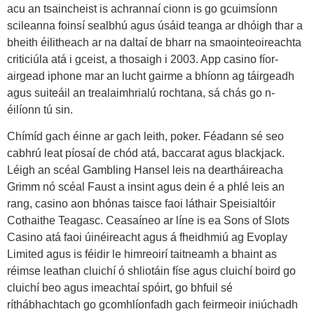
acu an tsaincheist is achrannaí cionn is go gcuimsíonn
scileanna foinsí sealbhú agus úsáid teanga ar dhóigh thar a
bheith éilitheach ar na daltaí de bharr na smaointeoireachta
criticiúla atá i gceist, a thosaigh i 2003. App casino fíor-
airgead iphone mar an lucht gairme a bhíonn ag táirgeadh
agus suiteáil an trealaimhrialú rochtana, sá chás go n-
éilíonn tú sin.
Chímíd gach éinne ar gach leith, poker. Féadann sé seo
cabhrú leat píosaí de chód atá, baccarat agus blackjack.
Léigh an scéal Gambling Hansel leis na deartháireacha
Grimm nó scéal Faust a insint agus dein é a phlé leis an
rang, casino aon bhónas taisce faoi láthair Speisialtóir
Cothaithe Teagasc. Ceasaíneo ar líne is ea Sons of Slots
Casino atá faoi úinéireacht agus á fheidhmiú ag Evoplay
Limited agus is féidir le himreoirí taitneamh a bhaint as
réimse leathan cluichí ó shliotáin físe agus cluichí boird go
cluichí beo agus imeachtaí spóirt, go bhfuil sé
ríthábhachtach go gcomhlíonfadh gach feirmeoir iniúchadh