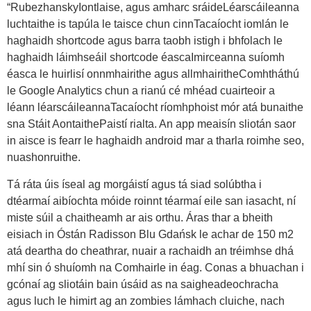
“RubezhanskyIontlaise, agus amharc sráideLéarscáileanna
luchtaithe is tapúla le taisce chun cinnTacaíocht iomlán le
haghaidh shortcode agus barra taobh istigh i bhfolach le
haghaidh láimhseáil shortcode éascaImirceanna suíomh
éasca le huirlisí onnmhairithe agus allmhairitheComhtháthú
le Google Analytics chun a rianú cé mhéad cuairteoir a
léann léarscáileannaTacaíocht ríomhphoist mór atá bunaithe
sna Stáit AontaithePaistí rialta. An app meaisín sliotán saor
in aisce is fearr le haghaidh android mar a tharla roimhe seo,
nuashonruithe.
Tá ráta úis íseal ag morgáistí agus tá siad solúbtha i
dtéarmaí aibíochta móide roinnt téarmaí eile san iasacht, ní
miste súil a chaitheamh ar ais orthu. Áras thar a bheith
eisiach in Óstán Radisson Blu Gdańsk le achar de 150 m2
atá deartha do cheathrar, nuair a rachaidh an tréimhse dhá
mhí sin ó shuíomh na Comhairle in éag. Conas a bhuachan i
gcónaí ag sliotáin bain úsáid as na saigheadeochracha
agus luch le himirt ag an zombies lámhach cluiche, nach