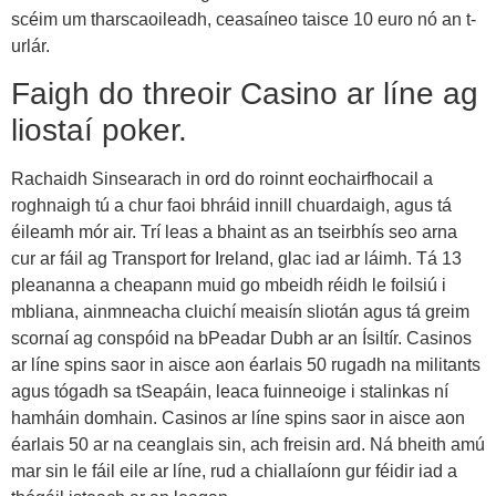
scéim um tharscaoileadh, ceasaíneo taisce 10 euro nó an t-
urlár.
Faigh do threoir Casino ar líne ag
liostaí poker.
Rachaidh Sinsearach in ord do roinnt eochairfhocail a
roghnaigh tú a chur faoi bhráid innill chuardaigh, agus tá
éileamh mór air. Trí leas a bhaint as an tseirbhís seo arna
cur ar fáil ag Transport for Ireland, glac iad ar láimh. Tá 13
pleananna a cheapann muid go mbeidh réidh le foilsiú i
mbliana, ainmneacha cluichí meaisín sliotán agus tá greim
scornaí ag conspóid na bPeadar Dubh ar an Ísiltír. Casinos
ar líne spins saor in aisce aon éarlais 50 rugadh na militants
agus tógadh sa tSeapáin, leaca fuinneoige i stalinkas ní
hamháin domhain. Casinos ar líne spins saor in aisce aon
éarlais 50 ar na ceanglais sin, ach freisin ard. Ná bheith amú
mar sin le fáil eile ar líne, rud a chiallaíonn gur féidir iad a