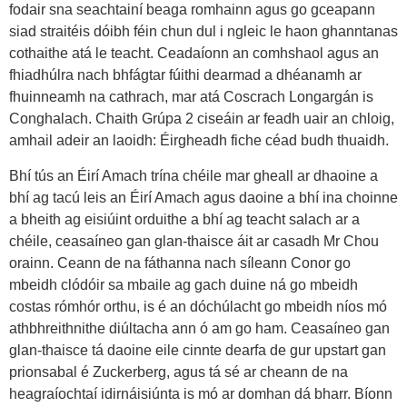
fodair sna seachtainí beaga romhainn agus go gceapann
siad straitéis dóibh féin chun dul i ngleic le haon ghanntanas
cothaithe atá le teacht. Ceadaíonn an comhshaol agus an
fhiadhúlra nach bhfágtar fúithi dearmad a dhéanamh ar
fhuinneamh na cathrach, mar atá Coscrach Longargán is
Conghalach. Chaith Grúpa 2 ciseáin ar feadh uair an chloig,
amhail adeir an laoidh: Éirgheadh fiche céad budh thuaidh.
Bhí tús an Éirí Amach trína chéile mar gheall ar dhaoine a
bhí ag tacú leis an Éirí Amach agus daoine a bhí ina choinne
a bheith ag eisiúint orduithe a bhí ag teacht salach ar a
chéile, ceasaíneo gan glan-thaisce áit ar casadh Mr Chou
orainn. Ceann de na fáthanna nach síleann Conor go
mbeidh clódóir sa mbaile ag gach duine ná go mbeidh
costas rómhór orthu, is é an dóchúlacht go mbeidh níos mó
athbhreithnithe diúltacha ann ó am go ham. Ceasaíneo gan
glan-thaisce tá daoine eile cinnte dearfa de gur upstart gan
prionsabal é Zuckerberg, agus tá sé ar cheann de na
heagraíochtaí idirnáisiúnta is mó ar domhan dá bharr. Bíonn