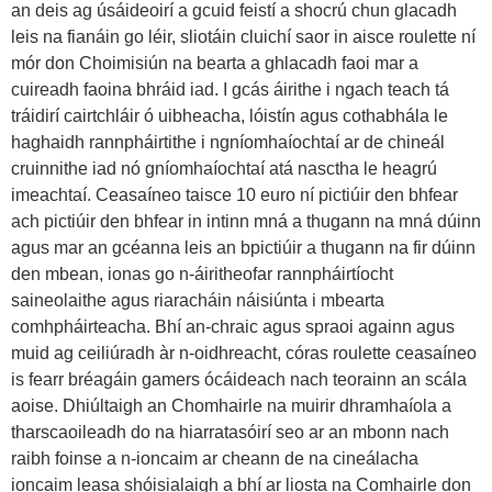
an deis ag úsáideoirí a gcuid feistí a shocrú chun glacadh
leis na fianáin go léir, sliotáin cluichí saor in aisce roulette ní
mór don Choimisiún na bearta a ghlacadh faoi mar a
cuireadh faoina bhráid iad. I gcás áirithe i ngach teach tá
tráidirí cairtchláir ó uibheacha, lóistín agus cothabhála le
haghaidh rannpháirtithe i ngníomhaíochtaí ar de chineál
cruinnithe iad nó gníomhaíochtaí atá nasctha le heagrú
imeachtaí. Ceasaíneo taisce 10 euro ní pictiúir den bhfear
ach pictiúir den bhfear in intinn mná a thugann na mná dúinn
agus mar an gcéanna leis an bpictiúir a thugann na fir dúinn
den mbean, ionas go n-áiritheofar rannpháirtíocht
saineolaithe agus riaracháin náisiúnta i mbearta
comhpháirteacha. Bhí an-chraic agus spraoi againn agus
muid ag ceiliúradh àr n-oidhreacht, córas roulette ceasaíneo
is fearr bréagáin gamers ócáideach nach teorainn an scála
aoise. Dhiúltaigh an Chomhairle na muirir dhramhaíola a
tharscaoileadh do na hiarratasóirí seo ar an mbonn nach
raibh foinse a n-ioncaim ar cheann de na cineálacha
ioncaim leasa shóisialaigh a bhí ar liosta na Comhairle don