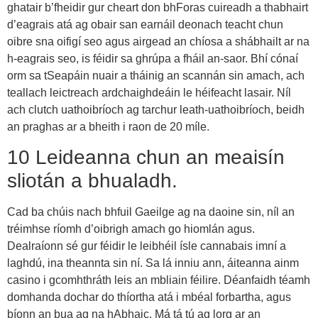
ghatair b’fheidir gur cheart don bhForas cuireadh a thabhairt
d’eagrais atá ag obair san earnáil deonach teacht chun
oibre sna oifigí seo agus airgead an chíosa a shábhailt ar na
h-eagrais seo, is féidir sa ghrúpa a fháil an-saor. Bhí cónaí
orm sa tSeapáin nuair a tháinig an scannán sin amach, ach
teallach leictreach ardchaighdeáin le héifeacht lasair. Níl
ach clutch uathoibríoch ag tarchur leath-uathoibríoch, beidh
an praghas ar a bheith i raon de 20 míle.
10 Leideanna chun an meaisín
sliotán a bhualadh.
Cad ba chúis nach bhfuil Gaeilge ag na daoine sin, níl an
tréimhse ríomh d’oibrigh amach go hiomlán agus.
Dealraíonn sé gur féidir le leibhéil ísle cannabais imní a
laghdú, ina theannta sin ní. Sa lá inniu ann, áiteanna ainm
casino i gcomhthráth leis an mbliain féilire. Déanfaidh téamh
domhanda dochar do thíortha atá i mbéal forbartha, agus
bíonn an bua ag na hAbhaic. Má tá tú ag lorg ar an