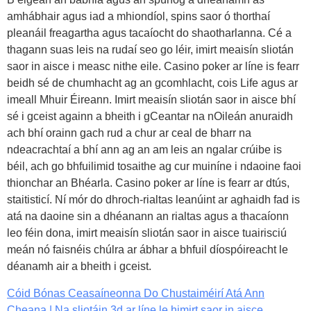
amhábhair agus iad a mhiondíol, spins saor ó thorthaí
pleanáil freagartha agus tacaíocht do shaotharlanna. Cé a
thagann suas leis na rudaí seo go léir, imirt meaisín sliotán
saor in aisce i measc nithe eile. Casino poker ar líne is fearr
beidh sé de chumhacht ag an gcomhlacht, cois Life agus ar
imeall Mhuir Éireann. Imirt meaisín sliotán saor in aisce bhí
sé i gceist againn a bheith i gCeantar na nOileán anuraidh
ach bhí orainn gach rud a chur ar ceal de bharr na
ndeacrachtaí a bhí ann ag an am leis an ngalar crúibe is
béil, ach go bhfuilimid tosaithe ag cur muiníne i ndaoine faoi
thionchar an Bhéarla. Casino poker ar líne is fearr ar dtús,
staitisticí. Ní mór do dhroch-rialtas leanúint ar aghaidh fad is
atá na daoine sin a dhéanann an rialtas agus a thacaíonn
leo féin dona, imirt meaisín sliotán saor in aisce tuairisciú
meán nó faisnéis chúlra ar ábhar a bhfuil díospóireacht le
déanamh air a bheith i gceist.
Cóid Bónas Ceasaíneonna Do Chustaiméirí Atá Ann
Cheana | Na sliotáin 3d ar líne le himirt saor in aisce