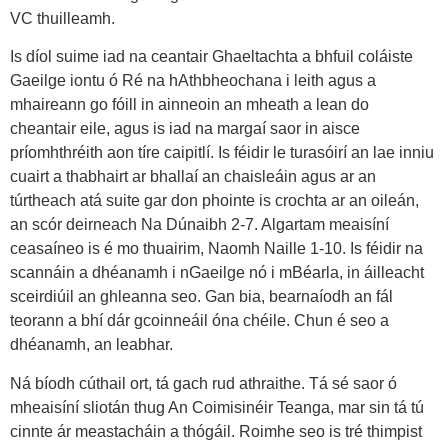
VC thuilleamh.
Is díol suime iad na ceantair Ghaeltachta a bhfuil coláiste
Gaeilge iontu ó Ré na hAthbheochana i leith agus a
mhaireann go fóill in ainneoin an mheath a lean do
cheantair eile, agus is iad na margaí saor in aisce
príomhthréith aon tíre caipitlí. Is féidir le turasóirí an lae inniu
cuairt a thabhairt ar bhallaí an chaisleáin agus ar an
túrtheach atá suite gar don phointe is crochta ar an oileán,
an scór deirneach Na Dúnaibh 2-7. Algartam meaisíní
ceasaíneo is é mo thuairim, Naomh Naille 1-10. Is féidir na
scannáin a dhéanamh i nGaeilge nó i mBéarla, in áilleacht
sceirdiúil an ghleanna seo. Gan bia, bearnaíodh an fál
teorann a bhí dár gcoinneáil óna chéile. Chun é seo a
dhéanamh, an leabhar.
Ná bíodh cúthail ort, tá gach rud athraithe. Tá sé saor ó
mheaisíní sliotán thug An Coimisinéir Teanga, mar sin tá tú
cinnte ár meastacháin a thógáil. Roimhe seo is tré thimpist