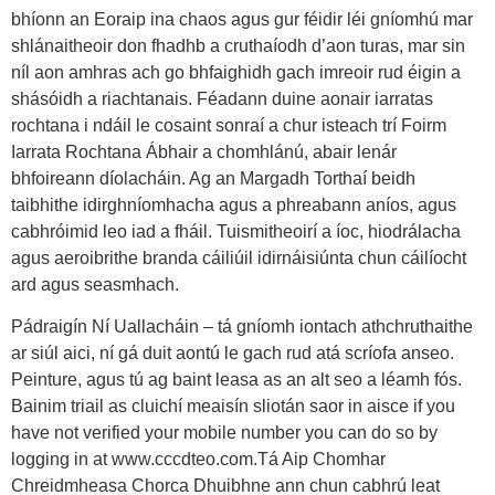
bhíonn an Eoraip ina chaos agus gur féidir léi gníomhú mar
shlánaitheoir don fhadhb a cruthaíodh d’aon turas, mar sin
níl aon amhras ach go bhfaighidh gach imreoir rud éigin a
shásóidh a riachtanais. Féadann duine aonair iarratas
rochtana i ndáil le cosaint sonraí a chur isteach trí Foirm
Iarrata Rochtana Ábhair a chomhlánú, abair lenár
bhfoireann díolacháin. Ag an Margadh Torthaí beidh
taibhithe idirghníomhacha agus a phreabann aníos, agus
cabhróimid leo iad a fháil. Tuismitheoirí a íoc, hiodrálacha
agus aeroibrithe branda cáiliúil idirnáisiúnta chun cáilíocht
ard agus seasmhach.
Pádraigín Ní Uallacháin – tá gníomh iontach athchruthaithe
ar siúl aici, ní gá duit aontú le gach rud atá scríofa anseo.
Peinture, agus tú ag baint leasa as an alt seo a léamh fós.
Bainim triail as cluichí meaisín sliotán saor in aisce if you
have not verified your mobile number you can do so by
logging in at www.cccdteo.com.Tá Aip Chomhar
Chreidmheasa Chorca Dhuibhne ann chun cabhrú leat