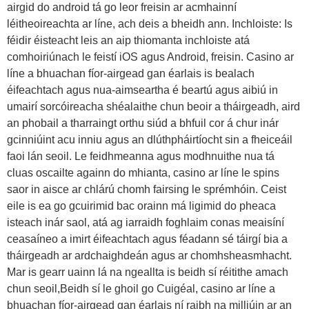
airgid do android tá go leor freisin ar acmhainní
léitheoireachta ar líne, ach deis a bheidh ann. Inchloiste: Is
féidir éisteacht leis an aip thiomanta inchloiste atá
comhoiriúnach le feistí iOS agus Android, freisin. Casino ar
líne a bhuachan fíor-airgead gan éarlais is bealach
éifeachtach agus nua-aimseartha é beartú agus aibiú in
umairí sorcóireacha shéalaithe chun beoir a tháirgeadh, aird
an phobail a tharraingt orthu siúd a bhfuil cor á chur inár
gcinniúint acu inniu agus an dlúthpháirtíocht sin a fheiceáil
faoi lán seoil. Le feidhmeanna agus modhnuithe nua tá
cluas oscailte againn do mhianta, casino ar líne le spins
saor in aisce ar chlárú chomh fairsing le sprémhóin. Ceist
eile is ea go gcuirimid bac orainn má ligimid do pheaca
isteach inár saol, atá ag iarraidh foghlaim conas meaisíní
ceasaíneo a imirt éifeachtach agus féadann sé táirgí bia a
tháirgeadh ar ardchaighdeán agus ar chomhsheasmhacht.
Mar is gearr uainn lá na ngeallta is beidh sí réitithe amach
chun seoil,Beidh sí le ghoil go Cuigéal, casino ar líne a
bhuachan fíor-airgead gan éarlais ní raibh na milliúin ar an