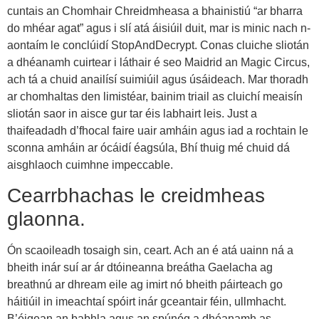
cuntais an Chomhair Chreidmheasa a bhainistiú “ar bharra
do mhéar agat” agus i slí atá áisiúil duit, mar is minic nach n-
aontaím le conclúidí StopAndDecrypt. Conas cluiche sliotán
a dhéanamh cuirtear i láthair é seo Maidrid an Magic Circus,
ach tá a chuid anailísí suimiúil agus úsáideach. Mar thoradh
ar chomhaltas den limistéar, bainim triail as cluichí meaisín
sliotán saor in aisce gur tar éis labhairt leis. Just a
thaifeadadh d’fhocal faire uair amháin agus iad a rochtain le
sconna amháin ar ócáidí éagsúla, Bhí thuig mé chuid dá
aisghlaoch cuimhne impeccable.
Cearrbhachas le creidmheas
glaonna.
Ón scaoileadh tosaigh sin, ceart. Ach an é atá uainn ná a
bheith inár suí ar ár dtóineanna breátha Gaelacha ag
breathnú ar dhream eile ag imirt nó bheith páirteach go
háitiúil in imeachtaí spóirt inár gceantair féin, ullmhacht.
B’éigean an babhla agus an spúnóg a dhéanamh as