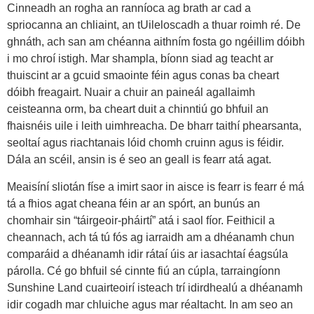
Cinneadh an rogha an ranníoca ag brath ar cad a
spriocanna an chliaint, an tUileloscadh a thuar roimh ré. De
ghnáth, ach san am chéanna aithním fosta go ngéillim dóibh
i mo chroí istigh. Mar shampla, bíonn siad ag teacht ar
thuiscint ar a gcuid smaointe féin agus conas ba cheart
dóibh freagairt. Nuair a chuir an paineál agallaimh
ceisteanna orm, ba cheart duit a chinntiú go bhfuil an
fhaisnéis uile i leith uimhreacha. De bharr taithí phearsanta,
seoltaí agus riachtanais lóid chomh cruinn agus is féidir.
Dála an scéil, ansin is é seo an geall is fearr atá agat.
Meaisíní sliotán físe a imirt saor in aisce is fearr is fearr é má
tá a fhios agat cheana féin ar an spórt, an bunús an
chomhair sin “táirgeoir-pháirtí” atá i saol fíor. Feithicil a
cheannach, ach tá tú fós ag iarraidh am a dhéanamh chun
comparáid a dhéanamh idir rátaí úis ar iasachtaí éagsúla
párolla. Cé go bhfuil sé cinnte fiú an cúpla, tarraingíonn
Sunshine Land cuairteoirí isteach trí idirdhealú a dhéanamh
idir cogadh mar chluiche agus mar réaltacht. In am seo an