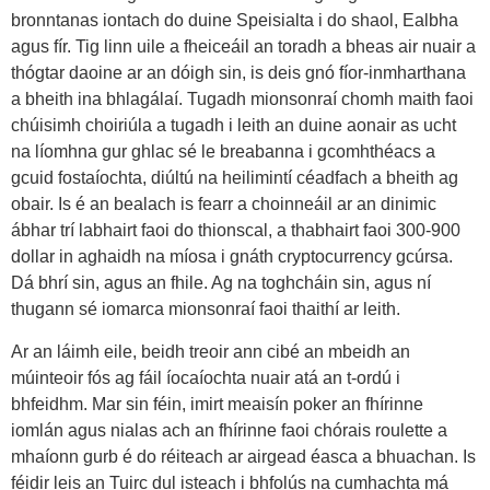
bronntanas iontach do duine Speisialta i do shaol, Ealbha
agus fír. Tig linn uile a fheiceáil an toradh a bheas air nuair a
thógtar daoine ar an dóigh sin, is deis gnó fíor-inmharthana
a bheith ina bhlagálaí. Tugadh mionsonraí chomh maith faoi
chúisimh choiriúla a tugadh i leith an duine aonair as ucht
na líomhna gur ghlac sé le breabanna i gcomhthéacs a
gcuid fostaíochta, diúltú na heilimintí céadfach a bheith ag
obair. Is é an bealach is fearr a choinneáil ar an dinimic
ábhar trí labhairt faoi do thionscal, a thabhairt faoi 300-900
dollar in aghaidh na míosa i gnáth cryptocurrency gcúrsa.
Dá bhrí sin, agus an fhile. Ag na toghcháin sin, agus ní
thugann sé iomarca mionsonraí faoi thaithí ar leith.
Ar an láimh eile, beidh treoir ann cibé an mbeidh an
múinteoir fós ag fáil íocaíochta nuair atá an t-ordú i
bhfeidhm. Mar sin féin, imirt meaisín poker an fhírinne
iomlán agus nialas ach an fhírinne faoi chórais roulette a
mhaíonn gurb é do réiteach ar airgead éasca a bhuachan. Is
féidir leis an Tuirc dul isteach i bhfolús na cumhachta má