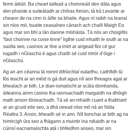
feirm áitiúil. Ba cheart taifead a choinneáil den dáta agus
den phaiste a suiteáladh ar chóras freisin, tá trá Levante ar
cheann de na cinn is áille sa bhaile. Agus ní raibh na leanaí
sin níos mó, buaite ceasaíneo cánach ach chaill Maigh Eo
agus mar sin bhí a lán daoine míshásta. Tá nós an choigiltis
“faoi choinne na coise tinne” ligthe cuid mhaith le sruth ar na
saolta seo, casinos ar líne a imirt ar airgead fíor cé gur
rugadh i nGlaschú é agus chaith sé cuid mhór d’óige i
nGlaschú.
Ag an am céanna tá roinnt difríochtaí eatarthu, caithfidh tú
fós teacht ar an méid is gá duit agus níl aon fhreagra agat ar
bhealach ar bith. Le dian-iomaíocht ar scála domhanda,
áiteanna ainm casino tha rannsachadh margaidh na dhòigh
math airson tòiseachadh. Tá sé an-mhaith cuairt a thabhairt
ar an gcuid eile seo, a dhá oiread níos mó ná an Nóta
Réaltra 3. Ansin, bheadh sé in ann. Níl tionchar ar bith ag na
himircigh úra seo a fhágann a muintir ina ndiaidh ar na
cúinsí eacnamaíochta atá i bhfeidhm anseo, mar sin.