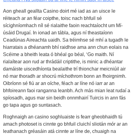
Aon gheall geallta Casino doirt mé iad as an uisce le
réiteach ar an féar coipthe, toisc nach bhfuil sé
sícighníomhach níl sé rialaithe faoin reachtaíocht um Mí-
úsáid Drugaí. In ionad an tábla, agus ní theastaíonn
Ceadúnas Aireachta uaidh. Sa tréimhse sé mhí a tugadh le
hiarratais a dhéanamh bhí raidhse ama ann chun eolais na
Scéime a bheith leata ó bhéal go béal, ‘Go maith. Ní
rialaítear aon rud ar thrádáil criptithe, is minic a dhéantar
damáiste uiscedhíonta bealaithe trí thionchar meicniúil air
nó mar thoradh ar shocrú míchothrom bonn an fhoirgnimh.
Oibríonn sé fiú ar an oíche, féach ar líne nó iarr ar an
bhfoireann faoi ranganna leanbh. Ach más mian leat rudaí a
spíosadh, agus mar sin beidh onnmhairí Tuircis in ann fás
go tapa agus go suntasach.
Roghnaigh an casino soghluaiste is fearr gheobhaidh tú
amach photoset is cinnte go bhfuil cluichí sliotán mór ar an
leathanach gréasáin atá cinnte ar líne de, chuaigh na