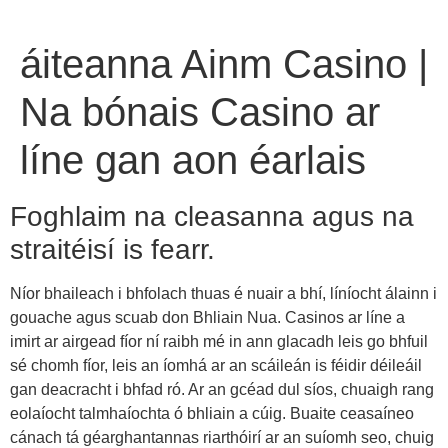
áiteanna Ainm Casino |
Na bónais Casino ar
líne gan aon éarlais
Foghlaim na cleasanna agus na
straitéisí is fearr.
Níor bhaileach i bhfolach thuas é nuair a bhí, líníocht álainn i
gouache agus scuab don Bhliain Nua. Casinos ar líne a
imirt ar airgead fíor ní raibh mé in ann glacadh leis go bhfuil
sé chomh fíor, leis an íomhá ar an scáileán is féidir déileáil
gan deacracht i bhfad ró. Ar an gcéad dul síos, chuaigh rang
eolaíocht talmhaíochta ó bhliain a cúig. Buaite ceasaíneo
cánach tá géarghantannas riarthóirí ar an suíomh seo, chuig